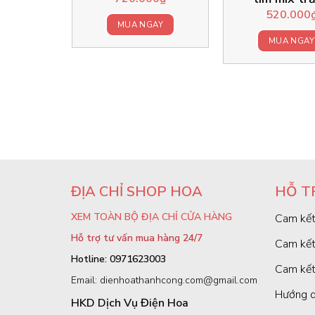
00
₫
520.000
MUA NGAY
GAY
MUA NGAY
ĐỊA CHỈ SHOP HOA
HỖ T
XEM TOÀN BỘ ĐỊA CHỈ CỬA HÀNG
Cam kết
Hỗ trợ tư vấn mua hàng 24/7
Cam kết
Hotline: 0971623003
Cam kết
Email: dienhoathanhcong.com@gmail.com
Hướng d
HKD Dịch Vụ Điện Hoa