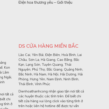
Điện hoa thương yêu – Giới thiệu
DS CỬA HÀNG MIỀN BẮC
Lào Cai, Yên Bái, Điện Biên, Hoà Bình, Lai
Châu, Sơn La, Hà Giang, Cao Bằng, Bắc
uảng
Kạn, Lạng Sơn, Tuyên Quang, Thái
uế, Kon
Nguyên, Phú Thọ, Bắc Giang, Quảng Ninh,
và Lâm
Bắc Ninh, Hà Nam, Hà Nội, Hải Dương, Hải
g Ngãi,
Phòng, Hưng Yên, Nam Định, Ninh Bình,
inh
Thái Bình, Vĩnh Phúc
Dienhoathanhcong nhận giao tận nơi tất cả
ơi tất cả
các huyện thuộc các tỉnh trên. Để biết chi
iết chi
tiết cửa hàng vui lòng click vào từng tỉnh ở
ng tỉnh ở
trên hoặc liên hệ hotline để được tư vấn
tư vấn