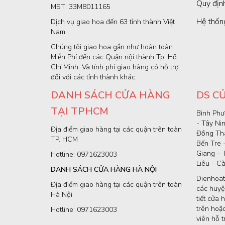
Quy định
MST: 33M8011165
Hệ thốn
Dịch vụ giao hoa đến 63 tỉnh thành Việt
Nam.
Chúng tôi giao hoa gần như hoàn toàn
Miễn Phí đến các Quận nội thành Tp. Hồ
Chí Minh. Và tính phí giao hàng có hỗ trợ
đối với các tỉnh thành khác.
DANH SÁCH CỬA HÀNG
DS C
TẠI TPHCM
Bình Phư
- Tây Ni
Địa điểm giao hàng tại các quận trên toàn
Đồng Thá
TP. HCM
Bến Tre 
Giang - 
Hotline: 0971623003
Liêu - C
DANH SÁCH CỬA HÀNG HÀ NỘI
Dienhoat
Địa điểm giao hàng tại các quận trên toàn
các huyện
Hà Nội
tiết cửa 
trên hoặc
Hotline: 0971623003
viên hỗ t