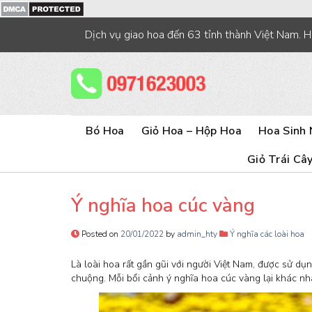
Skip
to
Dịch vụ giao hoa đến 63 tỉnh thành Việt Nam. 
content
Bó Hoa
Giỏ Hoa – Hộp Hoa
Hoa Sinh 
Giỏ Trái Câ
Ý nghĩa hoa cúc vàng
Posted on
20/01/2022
by
admin_hty
Ý nghĩa các loài hoa
Là loài hoa rất gần gũi với người Việt Nam, được sử dụ
chuộng. Mỗi bổi cảnh ý nghĩa hoa cúc vàng lại khác n