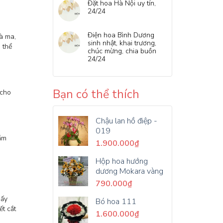
Đặt hoa Hà Nội uy tín,
24/24
Điện hoa Bình Dương
tà ma,
sinh nhật, khai trương,
 thể
chúc mừng, chia buồn
24/24
Bạn có thể thích
 cho
Chậu lan hồ điệp -
019
ắm
1.900.000
₫
Hộp hoa hướng
dương Mokara vàng
790.000
₫
hấy
Bó hoa 111
t cắt
1.600.000
₫