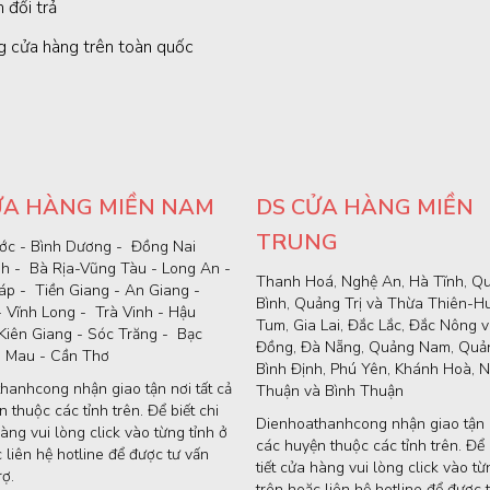
 đổi trả
g cửa hàng trên toàn quốc
ỬA HÀNG MIỀN NAM
DS CỬA HÀNG MIỀN
TRUNG
ớc - Bình Dương - Đồng Nai
nh - Bà Rịa-Vũng Tàu - Long An -
Thanh Hoá, Nghệ An, Hà Tĩnh, Q
p - Tiền Giang - An Giang -
Bình, Quảng Trị và Thừa Thiên-H
- Vĩnh Long - Trà Vinh - Hậu
Tum, Gia Lai, Đắc Lắc, Đắc Nông 
Kiên Giang - Sóc Trăng - Bạc
Đồng, Đà Nẵng, Quảng Nam, Quản
à Mau - Cần Thơ
Bình Định, Phú Yên, Khánh Hoà, N
hanhcong nhận giao tận nơi tất cả
Thuận và Bình Thuận
 thuộc các tỉnh trên. Để biết chi
Dienhoathanhcong nhận giao tận n
hàng vui lòng click vào từng tỉnh ở
các huyện thuộc các tỉnh trên. Để b
 liên hệ hotline để được tư vấn
tiết cửa hàng vui lòng click vào từ
rợ.
trên hoặc liên hệ hotline để được 