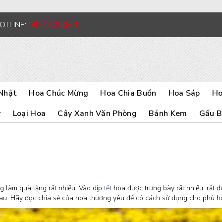
HOTLINE:
0971623003
Nhật
Hoa Chúc Mừng
Hoa Chia Buồn
Hoa Sáp
Ho
y
Loại Hoa
Cây Xanh Văn Phòng
Bánh Kem
Gấu 
ng làm quà tặng rất nhiều. Vào dịp
tết
hoa được trưng bày rất nhiều, rất 
hau. Hãy đọc chia sẻ của hoa thương yêu để có cách sử dụng cho phù h