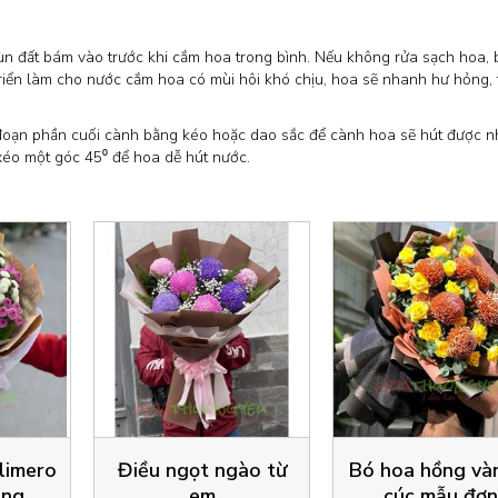
n đất bám vào trước khi cắm hoa trong bình. Nếu không rửa sạch hoa, 
riển làm cho nước cắm hoa có mùi hôi khó chịu, hoa sẽ nhanh hư hỏng, 
đoạn phần cuối cành bằng kéo hoặc dao sắc để cành hoa sẽ hút được n
 xéo một góc 45⁰ để hoa dễ hút nước.
limero
Điều ngọt ngào từ
Bó hoa hồng và
ắng
em
cúc mẫu đơn