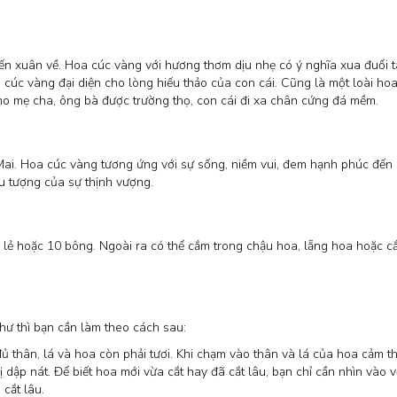
t đến xuân về. Hoa cúc vàng với hương thơm dịu nhẹ có ý nghĩa xua đuổi 
a cúc vàng đại diện cho lòng hiếu thảo của con cái. Cũng là một loài hoa
ho mẹ cha, ông bà được trường thọ, con cái đi xa chân cứng đá mềm.
Mai. Hoa cúc vàng tương ứng với sự sống, niềm vui, đem hạnh phúc đến
u tượng của sự thịnh vượng.
lẻ hoặc 10 bông. Ngoài ra có thể cắm trong chậu hoa, lẵng hoa hoặc c
 hư thì bạn cần làm theo cách sau:
thân, lá và hoa còn phải tươi. Khi chạm vào thân và lá của hoa cảm t
p nát. Để biết hoa mới vừa cắt hay đã cắt lâu, bạn chỉ cần nhìn vào vế
cắt lâu.