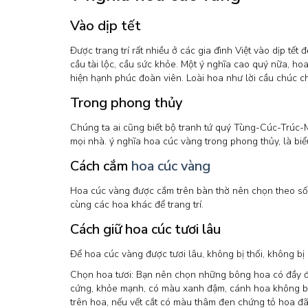
Vào dịp tết
Được trang trí rất nhiều ở các gia đình Việt vào dịp tế
cầu tài lộc, cầu sức khỏe. Một ý nghĩa cao quý nữa, ho
hiện hạnh phúc đoàn viên. Loài hoa như lời cầu chúc c
Trong phong thủy
Chúng ta ai cũng biết bộ tranh tứ quý Tùng-Cúc-Trúc-
mọi nhà. ý nghĩa hoa cúc vàng trong phong thủy, là biể
Cách cắm
hoa cúc vàng
Hoa cúc vàng được cắm trên bàn thờ nên chọn theo số 
cùng các hoa khác để trang trí.
Cách giữ hoa cúc tươi lâu
Để hoa cúc vàng được tươi lâu, không bị thối, không bị
Chọn hoa tươi: Bạn nên chọn những bông hoa có đầy đủ 
cứng, khỏe mạnh, có màu xanh đậm, cánh hoa không bị dậ
trên hoa, nếu vết cắt có màu thâm đen chứng tỏ hoa đã 