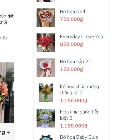
Bó hoa 064
bùn đất
750.000
₫
thối
Everyday I Love You
hiều
850.000
₫
Bó hoa sáp 21
150.000
₫
Kệ hoa chúc mừng
thắng lợi 2
1.150.000
₫
Hoa chia buồn tiễn
biệt 2
1.188.000
₫
ng +
Bó hoa Baby Blue