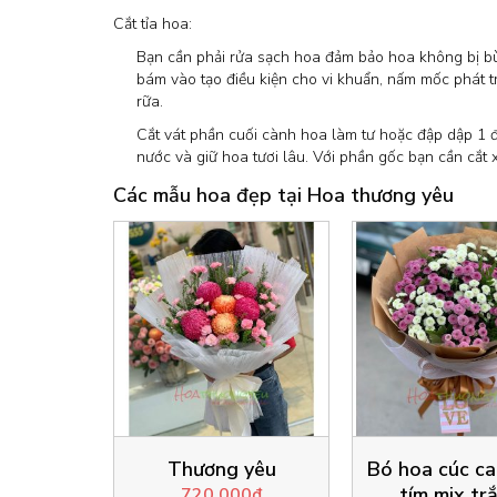
Cắt tỉa hoa:
Bạn cần phải rửa sạch hoa đảm bảo hoa không bị bù
bám vào tạo điều kiện cho vi khuẩn, nấm mốc phát t
rữa.
Cắt vát phần cuối cành hoa làm tư hoặc đập dập 1 
nước và giữ hoa tươi lâu. Với phần gốc bạn cần cắt
Các mẫu hoa đẹp tại Hoa thương yêu
tana mãi
Thương yêu
Bó hoa cúc ca
tím mix tr
720.000
₫