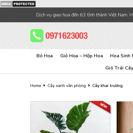
Skip
to
Dịch vụ giao hoa đến 63 tỉnh thành Việt Nam. 
content
Bó Hoa
Giỏ Hoa – Hộp Hoa
Hoa Sinh 
Giỏ Trái Câ
Home
Cây xanh văn phòng
Cây khai trương