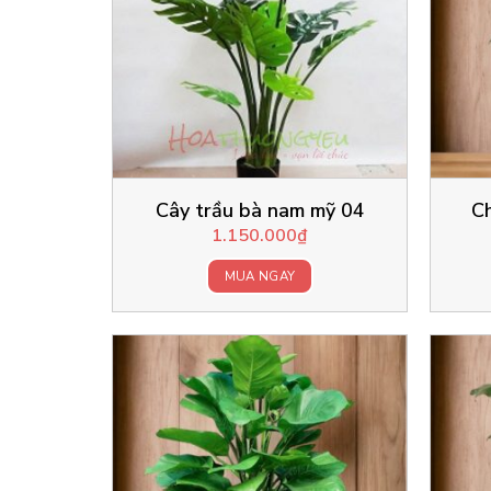
Cây trầu bà nam mỹ 04
C
1.150.000
₫
MUA NGAY