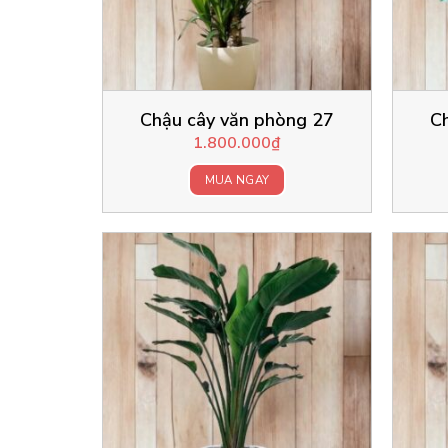
Chậu cây văn phòng 27
C
1.800.000
₫
MUA NGAY