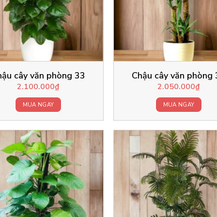
hậu cây văn phòng 33
Chậu cây văn phòng 
2.100.000
₫
2.050.000
₫
MUA NGAY
MUA NGAY