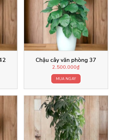
42
Chậu cây văn phòng 37
2.500.000
₫
MUA NGAY