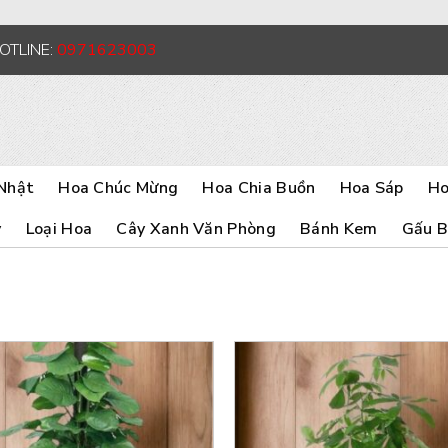
HOTLINE:
0971623003
Nhật
Hoa Chúc Mừng
Hoa Chia Buồn
Hoa Sáp
Ho
y
Loại Hoa
Cây Xanh Văn Phòng
Bánh Kem
Gấu 