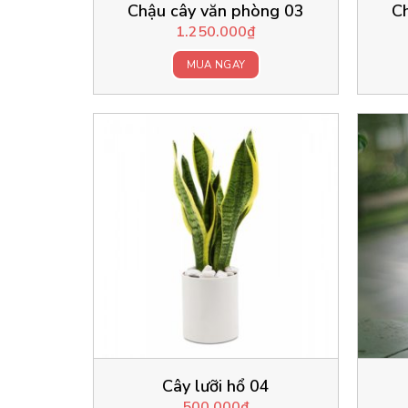
Chậu cây văn phòng 03
C
1.250.000
₫
MUA NGAY
Cây lưỡi hổ 04
500.000
₫