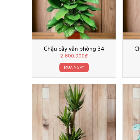
Chậu cây văn phòng 34
C
2.600.000
₫
MUA NGAY