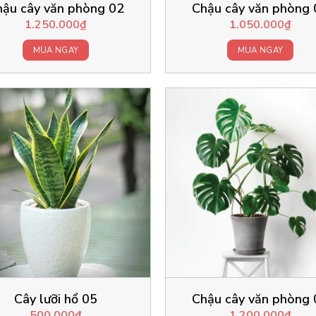
hậu cây văn phòng 02
Chậu cây văn phòng 
1.250.000
₫
1.050.000
₫
MUA NGAY
MUA NGAY
Cây lưỡi hổ 05
Chậu cây văn phòng 
500.000
₫
1.200.000
₫