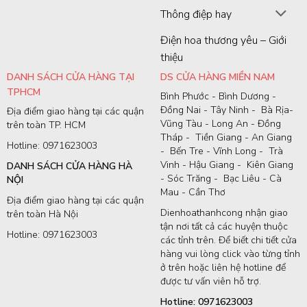
Thông điệp hay
Điện hoa thương yêu – Giới
thiệu
DANH SÁCH CỬA HÀNG TẠI
DS CỬA HÀNG MIỀN NAM
TPHCM
Bình Phước - Bình Dương -
Đồng Nai - Tây Ninh - Bà Rịa-
Địa điểm giao hàng tại các quận
Vũng Tàu - Long An - Đồng
trên toàn TP. HCM
Tháp - Tiền Giang - An Giang
Hotline: 0971623003
- Bến Tre - Vĩnh Long - Trà
Vinh - Hậu Giang - Kiên Giang
DANH SÁCH CỬA HÀNG HÀ
- Sóc Trăng - Bạc Liêu - Cà
NỘI
Mau - Cần Thơ
Địa điểm giao hàng tại các quận
Dienhoathanhcong nhận giao
trên toàn Hà Nội
tận nơi tất cả các huyện thuộc
Hotline: 0971623003
các tỉnh trên. Để biết chi tiết cửa
hàng vui lòng click vào từng tỉnh
ở trên hoặc liên hệ hotline để
được tư vấn viên hỗ trợ.
Hotline: 0971623003