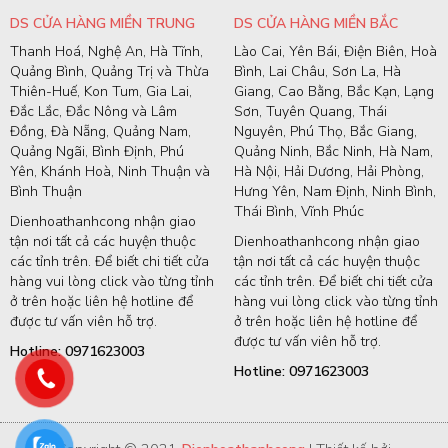
DS CỬA HÀNG MIỀN TRUNG
DS CỬA HÀNG MIỀN BẮC
Thanh Hoá, Nghệ An, Hà Tĩnh,
Lào Cai, Yên Bái, Điện Biên, Hoà
Quảng Bình, Quảng Trị và Thừa
Bình, Lai Châu, Sơn La, Hà
Thiên-Huế, Kon Tum, Gia Lai,
Giang, Cao Bằng, Bắc Kạn, Lạng
Đắc Lắc, Đắc Nông và Lâm
Sơn, Tuyên Quang, Thái
Đồng, Đà Nẵng, Quảng Nam,
Nguyên, Phú Thọ, Bắc Giang,
Quảng Ngãi, Bình Định, Phú
Quảng Ninh, Bắc Ninh, Hà Nam,
Yên, Khánh Hoà, Ninh Thuận và
Hà Nội, Hải Dương, Hải Phòng,
Bình Thuận
Hưng Yên, Nam Định, Ninh Bình,
Thái Bình, Vĩnh Phúc
Dienhoathanhcong nhận giao
tận nơi tất cả các huyện thuộc
Dienhoathanhcong nhận giao
các tỉnh trên. Để biết chi tiết cửa
tận nơi tất cả các huyện thuộc
hàng vui lòng click vào từng tỉnh
các tỉnh trên. Để biết chi tiết cửa
ở trên hoặc liên hệ hotline để
hàng vui lòng click vào từng tỉnh
được tư vấn viên hỗ trợ.
ở trên hoặc liên hệ hotline để
được tư vấn viên hỗ trợ.
Hotline: 0971623003
Hotline: 0971623003