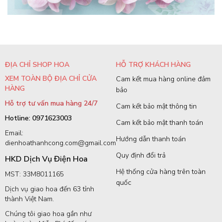
ĐỊA CHỈ SHOP HOA
HỖ TRỢ KHÁCH HÀNG
XEM TOÀN BỘ ĐỊA CHỈ CỬA
Cam kết mua hàng online đảm
HÀNG
bảo
Hỗ trợ tư vấn mua hàng 24/7
Cam kết bảo mật thông tin
Hotline: 0971623003
Cam kết bảo mật thanh toán
Email:
Hướng dẫn thanh toán
dienhoathanhcong.com@gmail.com
Quy định đổi trả
HKD Dịch Vụ Điện Hoa
Hệ thống cửa hàng trên toàn
MST: 33M8011165
quốc
Dịch vụ giao hoa đến 63 tỉnh
thành Việt Nam.
Chúng tôi giao hoa gần như