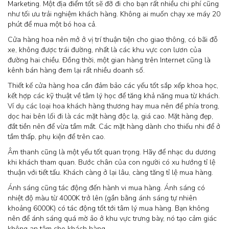
Marketing. Một địa điểm tốt sẽ đỡ đi cho bạn rất nhiều chi phí cũng
như tối ưu trải nghiệm khách hàng. Không ai muốn chạy xe máy 20
phút để mua một bó hoa cả.
Cửa hàng hoa nên mở ở vị trí thuận tiện cho giao thông, có bãi đỗ
xe, không được trái đường, nhất là các khu vực con lươn của
đường hai chiều. Đồng thời, một gian hàng trên Internet cũng là
kênh bán hàng đem lại rất nhiều doanh số.
Thiết kế cửa hàng hoa cần đảm bảo các yếu tốt sắp xếp khoa học,
kết hợp các kỹ thuật về tâm lý học để tăng khả năng mua từ khách.
Ví dụ các loại hoa khách hàng thương hay mua nên để phía trong,
dọc hai bên lối đi là các mặt hàng độc lạ, giá cao. Mặt hàng đẹp,
đắt tiền nên để vừa tầm mắt. Các mặt hàng dành cho thiếu nhi để ở
tầm thấp, phụ kiện để trên cao.
Âm thanh cũng là một yếu tốt quan trọng. Hãy để nhạc du dương
khi khách tham quan. Bước chân của con người có xu hướng tỉ lệ
thuận với tiết tấu. Khách càng ở lại lâu, càng tăng tỉ lệ mua hàng.
Ánh sáng cũng tác động đến hành vi mua hàng. Ánh sáng có
nhiệt độ màu từ 4000K trở lên (gần bằng ánh sáng tự nhiên
khoảng 6000K) có tác động tốt tới tâm lý mua hàng. Bạn không
nên để ánh sáng quá mờ ảo ở khu vực trưng bày, nó tạo cảm giác
không an tâm cho khách hàng.