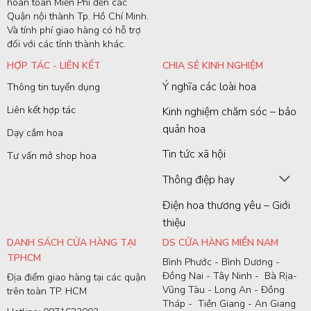
hoàn toàn Miễn Phí đến các
Quận nội thành Tp. Hồ Chí Minh.
Và tính phí giao hàng có hỗ trợ
đối với các tỉnh thành khác.
HỢP TÁC - LIÊN KẾT
CHIA SẺ KINH NGHIỆM
Ý nghĩa các loài hoa
Thông tin tuyển dụng
Liên kết hợp tác
Kinh nghiệm chăm sóc – bảo
quản hoa
Dạy cắm hoa
Tin tức xã hội
Tư vấn mở shop hoa
Thông điệp hay
Điện hoa thương yêu – Giới
thiệu
DANH SÁCH CỬA HÀNG TẠI
DS CỬA HÀNG MIỀN NAM
TPHCM
Bình Phước - Bình Dương -
Đồng Nai - Tây Ninh - Bà Rịa-
Địa điểm giao hàng tại các quận
Vũng Tàu - Long An - Đồng
trên toàn TP. HCM
Tháp - Tiền Giang - An Giang