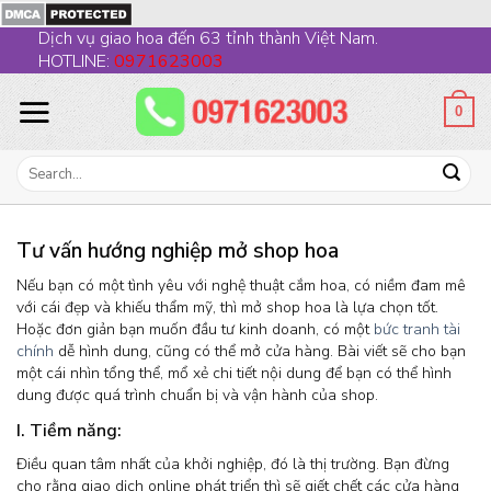
Skip
Dịch vụ giao hoa đến 63 tỉnh thành Việt Nam.
to
HOTLINE:
0971623003
content
0
Search
for:
Tư vấn hướng nghiệp mở shop hoa
Nếu bạn có một tình yêu với nghệ thuật cắm hoa, có niềm đam mê
với cái đẹp và khiếu thẩm mỹ, thì mở shop hoa là lựa chọn tốt.
Hoặc đơn giản bạn muốn đầu tư kinh doanh, có một
bức tranh tài
chính
dễ hình dung, cũng có thể mở cửa hàng. Bài viết sẽ cho bạn
một cái nhìn tổng thể, mổ xẻ chi tiết nội dung để bạn có thể hình
dung được quá trình chuẩn bị và vận hành của shop.
I. Tiềm năng:
Điều quan tâm nhất của khởi nghiệp, đó là thị trường. Bạn đừng
cho rằng giao dịch online phát triển thì sẽ giết chết các cửa hàng