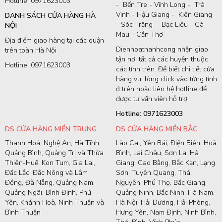
Hotline: 0971623003
- Bến Tre - Vĩnh Long - Trà
Vinh - Hậu Giang - Kiên Giang
DANH SÁCH CỬA HÀNG HÀ
- Sóc Trăng - Bạc Liêu - Cà
NỘI
Mau - Cần Thơ
Địa điểm giao hàng tại các quận
Dienhoathanhcong nhận giao
trên toàn Hà Nội
tận nơi tất cả các huyện thuộc
Hotline: 0971623003
các tỉnh trên. Để biết chi tiết cửa
hàng vui lòng click vào từng tỉnh
ở trên hoặc liên hệ hotline để
được tư vấn viên hỗ trợ.
Hotline: 0971623003
DS CỬA HÀNG MIỀN TRUNG
DS CỬA HÀNG MIỀN BẮC
Thanh Hoá, Nghệ An, Hà Tĩnh,
Lào Cai, Yên Bái, Điện Biên, Hoà
Quảng Bình, Quảng Trị và Thừa
Bình, Lai Châu, Sơn La, Hà
Thiên-Huế, Kon Tum, Gia Lai,
Giang, Cao Bằng, Bắc Kạn, Lạng
Đắc Lắc, Đắc Nông và Lâm
Sơn, Tuyên Quang, Thái
Đồng, Đà Nẵng, Quảng Nam,
Nguyên, Phú Thọ, Bắc Giang,
Quảng Ngãi, Bình Định, Phú
Quảng Ninh, Bắc Ninh, Hà Nam,
Yên, Khánh Hoà, Ninh Thuận và
Hà Nội, Hải Dương, Hải Phòng,
Bình Thuận
Hưng Yên, Nam Định, Ninh Bình,