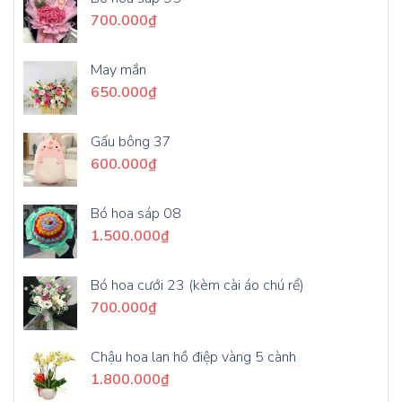
700.000
₫
May mắn
650.000
₫
Gấu bông 37
600.000
₫
Bó hoa sáp 08
1.500.000
₫
Bó hoa cưới 23 (kèm cài áo chú rể)
700.000
₫
Chậu hoa lan hồ điệp vàng 5 cành
1.800.000
₫