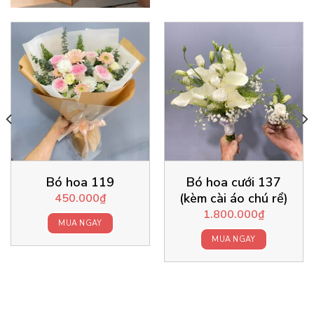
Bó hoa 119
Bó hoa cưới 137
(kèm cài áo chú rể)
450.000
₫
1.800.000
₫
MUA NGAY
MUA NGAY