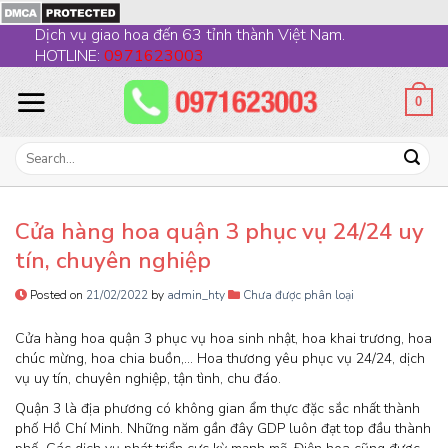
Skip
Dịch vụ giao hoa đến 63 tỉnh thành Việt Nam.
to
HOTLINE:
0971623003
content
0
Search
for:
Cửa hàng hoa quận 3 phục vụ 24/24 uy
tín, chuyên nghiệp
Posted on
21/02/2022
by
admin_hty
Chưa được phân loại
Cửa hàng hoa quận 3 phục vụ hoa sinh nhật, hoa khai trương, hoa
chúc mừng, hoa chia buồn,… Hoa thương yêu phục vụ 24/24, dịch
vụ uy tín, chuyên nghiệp, tận tình, chu đáo.
Quận 3 là địa phương có không gian ẩm thực đặc sắc nhất thành
phố Hồ Chí Minh. Những năm gần đây GDP luôn đạt top đầu thành