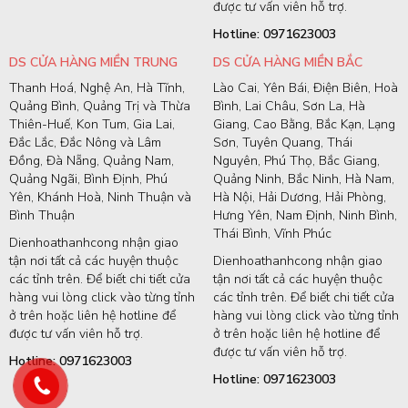
được tư vấn viên hỗ trợ.
Hotline: 0971623003
DS CỬA HÀNG MIỀN TRUNG
DS CỬA HÀNG MIỀN BẮC
Thanh Hoá, Nghệ An, Hà Tĩnh,
Lào Cai, Yên Bái, Điện Biên, Hoà
Quảng Bình, Quảng Trị và Thừa
Bình, Lai Châu, Sơn La, Hà
Thiên-Huế, Kon Tum, Gia Lai,
Giang, Cao Bằng, Bắc Kạn, Lạng
Đắc Lắc, Đắc Nông và Lâm
Sơn, Tuyên Quang, Thái
Đồng, Đà Nẵng, Quảng Nam,
Nguyên, Phú Thọ, Bắc Giang,
Quảng Ngãi, Bình Định, Phú
Quảng Ninh, Bắc Ninh, Hà Nam,
Yên, Khánh Hoà, Ninh Thuận và
Hà Nội, Hải Dương, Hải Phòng,
Bình Thuận
Hưng Yên, Nam Định, Ninh Bình,
Thái Bình, Vĩnh Phúc
Dienhoathanhcong nhận giao
tận nơi tất cả các huyện thuộc
Dienhoathanhcong nhận giao
các tỉnh trên. Để biết chi tiết cửa
tận nơi tất cả các huyện thuộc
hàng vui lòng click vào từng tỉnh
các tỉnh trên. Để biết chi tiết cửa
ở trên hoặc liên hệ hotline để
hàng vui lòng click vào từng tỉnh
được tư vấn viên hỗ trợ.
ở trên hoặc liên hệ hotline để
được tư vấn viên hỗ trợ.
Hotline: 0971623003
Hotline: 0971623003