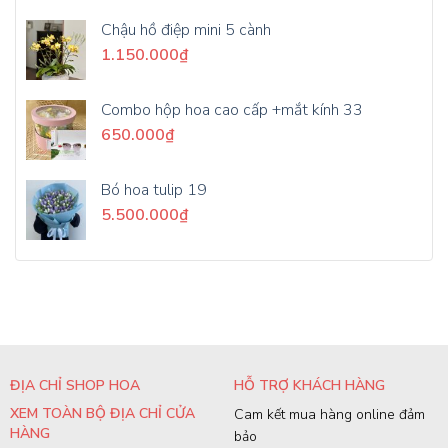
Chậu hồ điệp mini 5 cành
1.150.000
₫
Combo hộp hoa cao cấp +mắt kính 33
650.000
₫
Bó hoa tulip 19
5.500.000
₫
ĐỊA CHỈ SHOP HOA
HỖ TRỢ KHÁCH HÀNG
XEM TOÀN BỘ ĐỊA CHỈ CỬA
Cam kết mua hàng online đảm
HÀNG
bảo