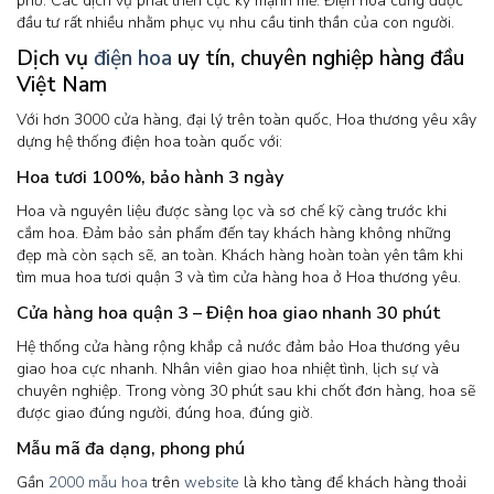
phố. Các dịch vụ phát triển cực kỳ mạnh mẽ. Điện hoa cũng được
đầu tư rất nhiều nhằm phục vụ nhu cầu tinh thần của con người.
Dịch vụ
điện hoa
uy tín, chuyên nghiệp hàng đầu
Việt Nam
Với hơn 3000 cửa hàng, đại lý trên toàn quốc, Hoa thương yêu xây
dựng hệ thống điện hoa toàn quốc với:
Hoa tươi 100%, bảo hành 3 ngày
Hoa và nguyên liệu được sàng lọc và sơ chế kỹ càng trước khi
cắm hoa. Đảm bảo sản phẩm đến tay khách hàng không những
đẹp mà còn sạch sẽ, an toàn. Khách hàng hoàn toàn yên tâm khi
tìm mua hoa tươi quận 3 và tìm cửa hàng hoa ở Hoa thương yêu.
Cửa hàng hoa quận 3 – Điện hoa giao nhanh 30 phút
Hệ thống cửa hàng rộng khắp cả nước đảm bảo Hoa thương yêu
giao hoa cực nhanh. Nhân viên giao hoa nhiệt tình, lịch sự và
chuyên nghiệp. Trong vòng 30 phút sau khi chốt đơn hàng, hoa sẽ
được giao đúng người, đúng hoa, đúng giờ.
Mẫu mã đa dạng, phong phú
Gần
2000 mẫu hoa
trên
website
là kho tàng để khách hàng thoải