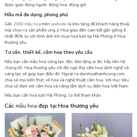
được giao đúng người, đúng hoa, đúng giờ.
Mẫu mã đa dạng, phong phú
Gần
2000 mẫu hoa
trên
website
là kho tàng để khách hàng thoải
mái chọn ra sản phẩm ưng ý. Hoa giao đến cam kết gần giống ít
nhất 95% so với hình ảnh khi mua hoa tươi tại Hải Phòng ở Hoa
thương yêu.
Tư vấn, thiết kế, cắm hoa theo yêu cầu
Nếu bạn cần mẫu hoa sáng tạo, độc đáo tặng ai đó, hãy liên hệ
chúng tôi. Hoa thương yêu với đội ngũ thợ cắm hoa lành nghề và
sáng tạo sẽ giúp bạn điều đó. Ngoài ra dienhoathanhcong.com
chia sẻ mọi kiến thức về hoa và nghệ thuật cắm hoa. Với mục tiêu
chia sẻ đam mê cắm hoa và nâng tầm dịch vụ điện hoa Việt Nam.
Nếu bạn cần hoa tươi Hải Phòng, có thể tham khảo
Các
mẫu hoa
đẹp tại Hoa thương yêu