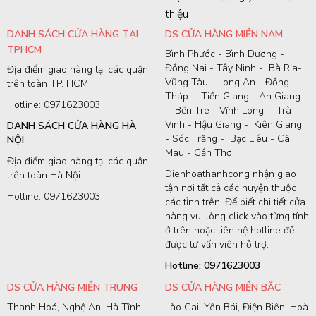
thiệu
DANH SÁCH CỬA HÀNG TẠI
DS CỬA HÀNG MIỀN NAM
TPHCM
Bình Phước - Bình Dương -
Đồng Nai - Tây Ninh - Bà Rịa-
Địa điểm giao hàng tại các quận
Vũng Tàu - Long An - Đồng
trên toàn TP. HCM
Tháp - Tiền Giang - An Giang
Hotline: 0971623003
- Bến Tre - Vĩnh Long - Trà
Vinh - Hậu Giang - Kiên Giang
DANH SÁCH CỬA HÀNG HÀ
- Sóc Trăng - Bạc Liêu - Cà
NỘI
Mau - Cần Thơ
Địa điểm giao hàng tại các quận
Dienhoathanhcong nhận giao
trên toàn Hà Nội
tận nơi tất cả các huyện thuộc
Hotline: 0971623003
các tỉnh trên. Để biết chi tiết cửa
hàng vui lòng click vào từng tỉnh
ở trên hoặc liên hệ hotline để
được tư vấn viên hỗ trợ.
Hotline: 0971623003
DS CỬA HÀNG MIỀN TRUNG
DS CỬA HÀNG MIỀN BẮC
Thanh Hoá, Nghệ An, Hà Tĩnh,
Lào Cai, Yên Bái, Điện Biên, Hoà