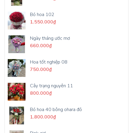
Bó hoa 102
1.550.000
₫
Ngày tháng ước mơ
660.000
₫
Hoa tốt nghiệp 08
750.000
₫
Cây trạng nguyên 11
800.000
₫
Bó hoa 40 bông ohara đỏ
1.800.000
₫