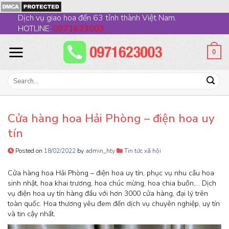
Skip
Dịch vụ giao hoa đến 63 tỉnh thành Việt Nam.
to
HOTLINE:
0971623003
content
0
Search
for:
Cửa hàng hoa Hải Phòng – điện hoa uy
tín
Posted on
18/02/2022
by
admin_hty
Tin tức xã hội
Cửa hàng hoa Hải Phòng – điện hoa uy tín, phục vụ nhu cầu hoa
sinh nhật, hoa khai trương, hoa chúc mừng, hoa chia buồn,… Dịch
vụ điện hoa uy tín hàng đầu với hơn 3000 cửa hàng, đại lý trên
toàn quốc. Hoa thương yêu đem đến dịch vụ chuyên nghiệp, uy tín
và tin cậy nhất.