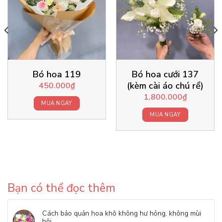
Bó hoa 119
Bó hoa cưới 137
(kèm cài áo chú rể)
450.000
₫
1.800.000
₫
MUA NGAY
MUA NGAY
Bạn có thể đọc thêm
Cách bảo quản hoa khô không hư hỏng, không mùi
hôi