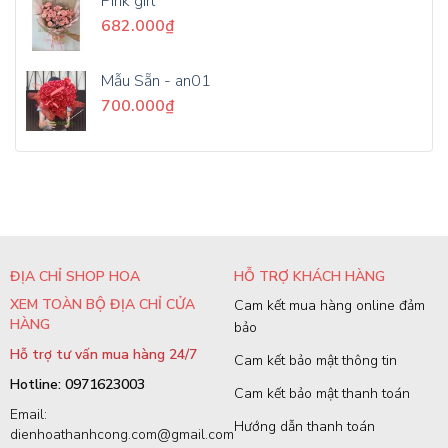
Pink girl
682.000
₫
Mẫu Sẵn - an01
700.000
₫
ĐỊA CHỈ SHOP HOA
HỖ TRỢ KHÁCH HÀNG
XEM TOÀN BỘ ĐỊA CHỈ CỬA
Cam kết mua hàng online đảm
HÀNG
bảo
Hỗ trợ tư vấn mua hàng 24/7
Cam kết bảo mật thông tin
Hotline: 0971623003
Cam kết bảo mật thanh toán
Email:
Hướng dẫn thanh toán
dienhoathanhcong.com@gmail.com