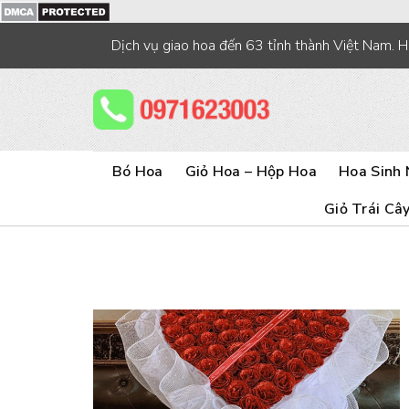
Skip
to
Dịch vụ giao hoa đến 63 tỉnh thành Việt Nam. 
content
Bó Hoa
Giỏ Hoa – Hộp Hoa
Hoa Sinh 
Giỏ Trái Câ