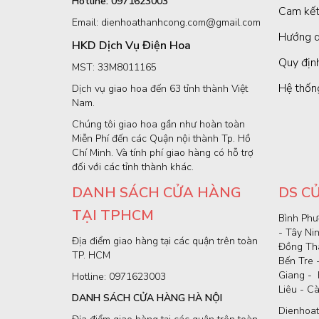
Hotline: 0971623003
Cam kết
Email: dienhoathanhcong.com@gmail.com
Hướng d
HKD Dịch Vụ Điện Hoa
Quy định
MST: 33M8011165
Hệ thốn
Dịch vụ giao hoa đến 63 tỉnh thành Việt
Nam.
Chúng tôi giao hoa gần như hoàn toàn
Miễn Phí đến các Quận nội thành Tp. Hồ
Chí Minh. Và tính phí giao hàng có hỗ trợ
đối với các tỉnh thành khác.
DANH SÁCH CỬA HÀNG
DS C
TẠI TPHCM
Bình Phư
- Tây Ni
Địa điểm giao hàng tại các quận trên toàn
Đồng Thá
TP. HCM
Bến Tre 
Giang - 
Hotline: 0971623003
Liêu - C
DANH SÁCH CỬA HÀNG HÀ NỘI
Dienhoat