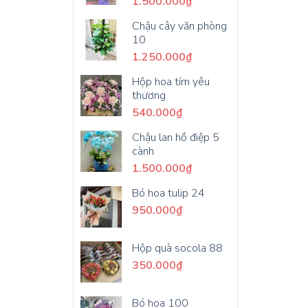
1.500.000
₫
Chậu cây văn phòng
10
1.250.000
₫
Hộp hoa tím yêu
thương
540.000
₫
Chậu lan hồ điệp 5
cành
1.500.000
₫
Bó hoa tulip 24
950.000
₫
Hộp quà socola 88
350.000
₫
Bó hoa 100