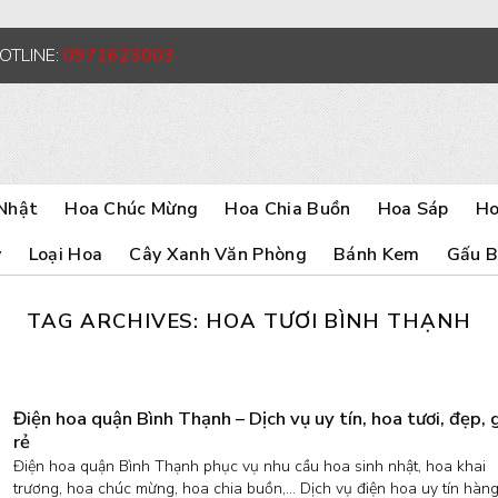
HOTLINE:
0971623003
Nhật
Hoa Chúc Mừng
Hoa Chia Buồn
Hoa Sáp
Ho
y
Loại Hoa
Cây Xanh Văn Phòng
Bánh Kem
Gấu 
TAG ARCHIVES:
HOA TƯƠI BÌNH THẠNH
Điện hoa quận Bình Thạnh – Dịch vụ uy tín, hoa tươi, đẹp, 
rẻ
Điện hoa quận Bình Thạnh phục vụ nhu cầu hoa sinh nhật, hoa khai
trương, hoa chúc mừng, hoa chia buồn,… Dịch vụ điện hoa uy tín hàn