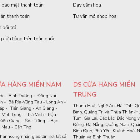
 bảo mật thanh toán
Dạy cắm hoa
ẫn thanh toán
Tư vấn mở shop hoa
 đổi trả
g cửa hàng trên toàn quốc
ỬA HÀNG MIỀN NAM
DS CỬA HÀNG MIỀN
TRUNG
ớc - Bình Dương - Đồng Nai
nh - Bà Rịa-Vũng Tàu - Long An -
Thanh Hoá, Nghệ An, Hà Tĩnh, Q
p - Tiền Giang - An Giang -
Bình, Quảng Trị và Thừa Thiên-H
- Vĩnh Long - Trà Vinh - Hậu
Tum, Gia Lai, Đắc Lắc, Đắc Nông 
Kiên Giang - Sóc Trăng - Bạc
Đồng, Đà Nẵng, Quảng Nam, Quản
à Mau - Cần Thơ
Bình Định, Phú Yên, Khánh Hoà, N
hanhcong nhận giao tận nơi tất cả
Thuận và Bình Thuận