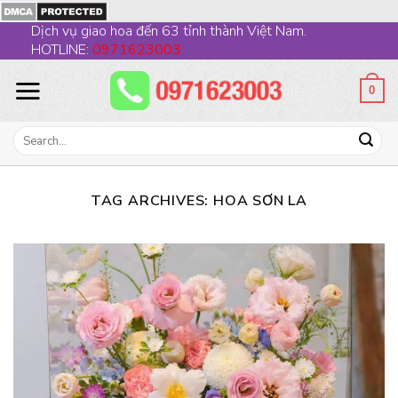
Skip
Dịch vụ giao hoa đến 63 tỉnh thành Việt Nam.
to
HOTLINE:
0971623003
content
0
Search
for:
TAG ARCHIVES:
HOA SƠN LA