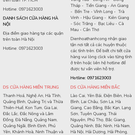
trên toàn TP. HCM
Tháp - Tiền Giang - An Giang
Hotline: 0971623003
- Bến Tre - Vĩnh Long - Trà
Vinh - Hậu Giang - Kiên Giang
DANH SÁCH CỬA HÀNG HÀ
- Sóc Trăng - Bạc Liêu - Cà
NỘI
Mau - Cần Thơ
Địa điểm giao hàng tại các quận
Dienhoathanhcong nhận giao
trên toàn Hà Nội
tận nơi tất cả các huyện thuộc
Hotline: 0971623003
các tỉnh trên. Để biết chi tiết cửa
hàng vui lòng click vào từng tỉnh
ở trên hoặc liên hệ hotline để
được tư vấn viên hỗ trợ.
Hotline: 0971623003
DS CỬA HÀNG MIỀN TRUNG
DS CỬA HÀNG MIỀN BẮC
Thanh Hoá, Nghệ An, Hà Tĩnh,
Lào Cai, Yên Bái, Điện Biên, Hoà
Quảng Bình, Quảng Trị và Thừa
Bình, Lai Châu, Sơn La, Hà
Thiên-Huế, Kon Tum, Gia Lai,
Giang, Cao Bằng, Bắc Kạn, Lạng
Đắc Lắc, Đắc Nông và Lâm
Sơn, Tuyên Quang, Thái
Đồng, Đà Nẵng, Quảng Nam,
Nguyên, Phú Thọ, Bắc Giang,
Quảng Ngãi, Bình Định, Phú
Quảng Ninh, Bắc Ninh, Hà Nam,
Yên, Khánh Hoà, Ninh Thuận và
Hà Nội, Hải Dương, Hải Phòng,