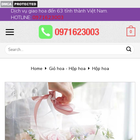
Skip
Dịch vụ giao hoa đến 63 tỉnh thành Việt Nam.
to
HOTLINE:
0971623003
content
0
Search
for:
Home
Giỏ hoa - Hộp hoa
Hộp hoa