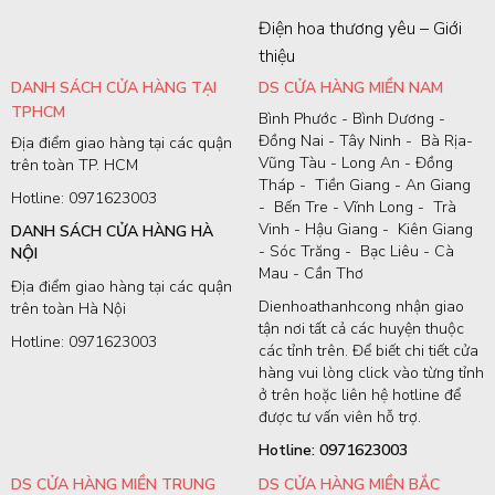
Điện hoa thương yêu – Giới
thiệu
DANH SÁCH CỬA HÀNG TẠI
DS CỬA HÀNG MIỀN NAM
TPHCM
Bình Phước - Bình Dương -
Đồng Nai - Tây Ninh - Bà Rịa-
Địa điểm giao hàng tại các quận
Vũng Tàu - Long An - Đồng
trên toàn TP. HCM
Tháp - Tiền Giang - An Giang
Hotline: 0971623003
- Bến Tre - Vĩnh Long - Trà
Vinh - Hậu Giang - Kiên Giang
DANH SÁCH CỬA HÀNG HÀ
- Sóc Trăng - Bạc Liêu - Cà
NỘI
Mau - Cần Thơ
Địa điểm giao hàng tại các quận
Dienhoathanhcong nhận giao
trên toàn Hà Nội
tận nơi tất cả các huyện thuộc
Hotline: 0971623003
các tỉnh trên. Để biết chi tiết cửa
hàng vui lòng click vào từng tỉnh
ở trên hoặc liên hệ hotline để
được tư vấn viên hỗ trợ.
Hotline: 0971623003
DS CỬA HÀNG MIỀN TRUNG
DS CỬA HÀNG MIỀN BẮC