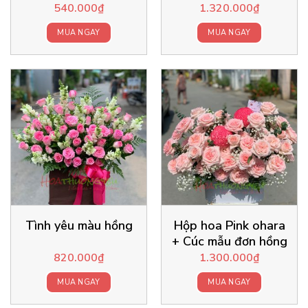
540.000
₫
1.320.000
₫
MUA NGAY
MUA NGAY
Tình yêu màu hồng
Hộp hoa Pink ohara
+ Cúc mẫu đơn hồng
820.000
₫
1.300.000
₫
MUA NGAY
MUA NGAY