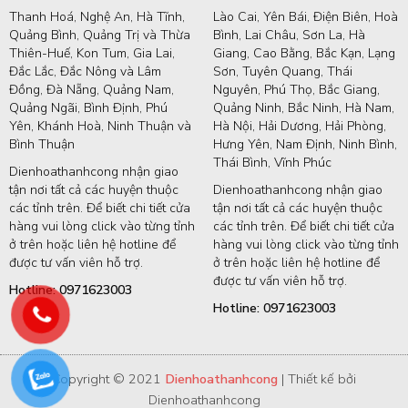
Thanh Hoá, Nghệ An, Hà Tĩnh,
Lào Cai, Yên Bái, Điện Biên, Hoà
Quảng Bình, Quảng Trị và Thừa
Bình, Lai Châu, Sơn La, Hà
Thiên-Huế, Kon Tum, Gia Lai,
Giang, Cao Bằng, Bắc Kạn, Lạng
Đắc Lắc, Đắc Nông và Lâm
Sơn, Tuyên Quang, Thái
Đồng, Đà Nẵng, Quảng Nam,
Nguyên, Phú Thọ, Bắc Giang,
Quảng Ngãi, Bình Định, Phú
Quảng Ninh, Bắc Ninh, Hà Nam,
Yên, Khánh Hoà, Ninh Thuận và
Hà Nội, Hải Dương, Hải Phòng,
Bình Thuận
Hưng Yên, Nam Định, Ninh Bình,
Thái Bình, Vĩnh Phúc
Dienhoathanhcong nhận giao
tận nơi tất cả các huyện thuộc
Dienhoathanhcong nhận giao
các tỉnh trên. Để biết chi tiết cửa
tận nơi tất cả các huyện thuộc
hàng vui lòng click vào từng tỉnh
các tỉnh trên. Để biết chi tiết cửa
ở trên hoặc liên hệ hotline để
hàng vui lòng click vào từng tỉnh
được tư vấn viên hỗ trợ.
ở trên hoặc liên hệ hotline để
được tư vấn viên hỗ trợ.
Hotline: 0971623003
Hotline: 0971623003
Copyright © 2021
Dienhoathanhcong
| Thiết kế bởi
Dienhoathanhcong