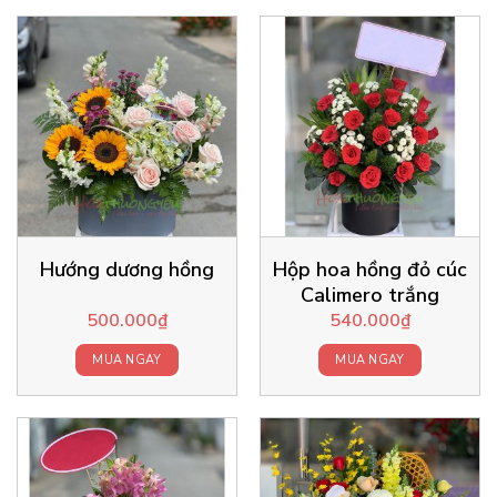
Hướng dương hồng
Hộp hoa hồng đỏ cúc
Calimero trắng
500.000
₫
540.000
₫
MUA NGAY
MUA NGAY