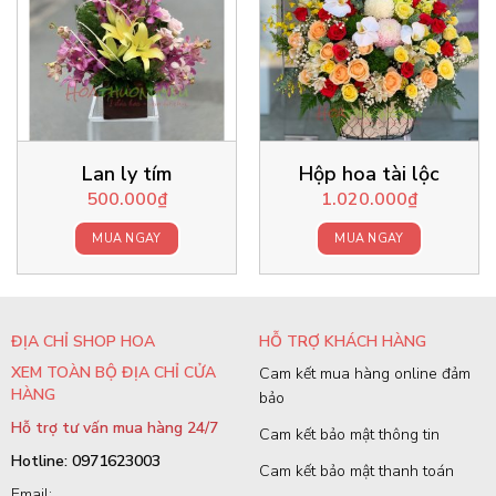
Lan ly tím
Hộp hoa tài lộc
500.000
₫
1.020.000
₫
MUA NGAY
MUA NGAY
ĐỊA CHỈ SHOP HOA
HỖ TRỢ KHÁCH HÀNG
XEM TOÀN BỘ ĐỊA CHỈ CỬA
Cam kết mua hàng online đảm
HÀNG
bảo
Hỗ trợ tư vấn mua hàng 24/7
Cam kết bảo mật thông tin
Hotline: 0971623003
Cam kết bảo mật thanh toán
Email: