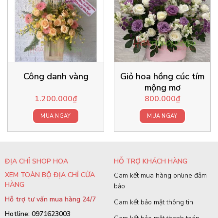
Công danh vàng
Giỏ hoa hồng cúc tím
mộng mơ
1.200.000
₫
800.000
₫
MUA NGAY
MUA NGAY
ĐỊA CHỈ SHOP HOA
HỖ TRỢ KHÁCH HÀNG
XEM TOÀN BỘ ĐỊA CHỈ CỬA
Cam kết mua hàng online đảm
HÀNG
bảo
Hỗ trợ tư vấn mua hàng 24/7
Cam kết bảo mật thông tin
Hotline: 0971623003