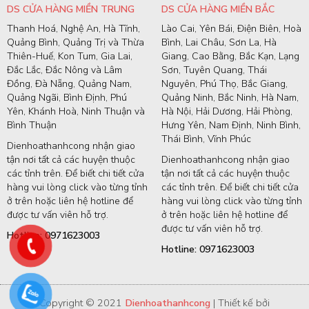
DS CỬA HÀNG MIỀN TRUNG
DS CỬA HÀNG MIỀN BẮC
Thanh Hoá, Nghệ An, Hà Tĩnh,
Lào Cai, Yên Bái, Điện Biên, Hoà
Quảng Bình, Quảng Trị và Thừa
Bình, Lai Châu, Sơn La, Hà
Thiên-Huế, Kon Tum, Gia Lai,
Giang, Cao Bằng, Bắc Kạn, Lạng
Đắc Lắc, Đắc Nông và Lâm
Sơn, Tuyên Quang, Thái
Đồng, Đà Nẵng, Quảng Nam,
Nguyên, Phú Thọ, Bắc Giang,
Quảng Ngãi, Bình Định, Phú
Quảng Ninh, Bắc Ninh, Hà Nam,
Yên, Khánh Hoà, Ninh Thuận và
Hà Nội, Hải Dương, Hải Phòng,
Bình Thuận
Hưng Yên, Nam Định, Ninh Bình,
Thái Bình, Vĩnh Phúc
Dienhoathanhcong nhận giao
tận nơi tất cả các huyện thuộc
Dienhoathanhcong nhận giao
các tỉnh trên. Để biết chi tiết cửa
tận nơi tất cả các huyện thuộc
hàng vui lòng click vào từng tỉnh
các tỉnh trên. Để biết chi tiết cửa
ở trên hoặc liên hệ hotline để
hàng vui lòng click vào từng tỉnh
được tư vấn viên hỗ trợ.
ở trên hoặc liên hệ hotline để
được tư vấn viên hỗ trợ.
Hotline: 0971623003
Hotline: 0971623003
Copyright © 2021
Dienhoathanhcong
| Thiết kế bởi