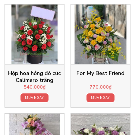
Hộp hoa hồng đỏ cúc
For My Best Friend
Calimero trắng
540.000
₫
770.000
₫
MUA NGAY
MUA NGAY