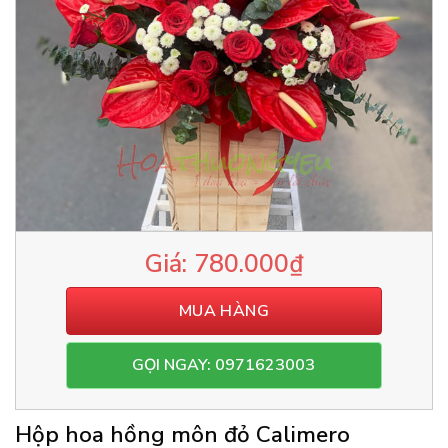
780.000
₫
MUA HÀNG
GỌI NGAY: 0971623003
Hộp hoa hồng môn đỏ Calimero