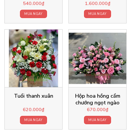
540.000
₫
1.600.000
₫
MUA NGAY
MUA NGAY
Tuổi thanh xuân
Hộp hoa hồng cẩm
chướng ngọt ngào
620.000
₫
670.000
₫
MUA NGAY
MUA NGAY