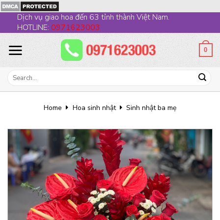
Skip
Dịch vụ giao hoa đến 63 tỉnh thành Việt Nam.
to
HOTLINE:
0971623003
content
0
Search
for:
Home
Hoa sinh nhật
Sinh nhật ba mẹ