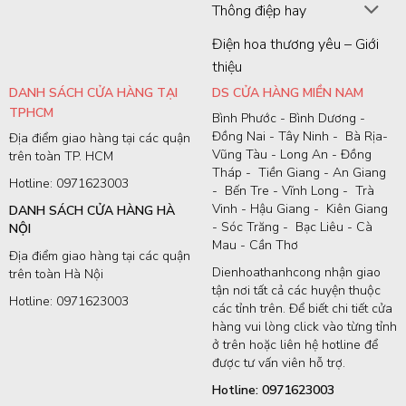
Thông điệp hay
Điện hoa thương yêu – Giới
thiệu
DANH SÁCH CỬA HÀNG TẠI
DS CỬA HÀNG MIỀN NAM
TPHCM
Bình Phước - Bình Dương -
Đồng Nai - Tây Ninh - Bà Rịa-
Địa điểm giao hàng tại các quận
Vũng Tàu - Long An - Đồng
trên toàn TP. HCM
Tháp - Tiền Giang - An Giang
Hotline: 0971623003
- Bến Tre - Vĩnh Long - Trà
Vinh - Hậu Giang - Kiên Giang
DANH SÁCH CỬA HÀNG HÀ
- Sóc Trăng - Bạc Liêu - Cà
NỘI
Mau - Cần Thơ
Địa điểm giao hàng tại các quận
Dienhoathanhcong nhận giao
trên toàn Hà Nội
tận nơi tất cả các huyện thuộc
Hotline: 0971623003
các tỉnh trên. Để biết chi tiết cửa
hàng vui lòng click vào từng tỉnh
ở trên hoặc liên hệ hotline để
được tư vấn viên hỗ trợ.
Hotline: 0971623003