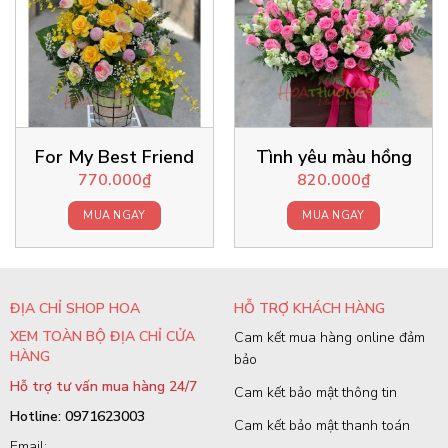
For My Best Friend
Tình yêu màu hồng
770.000
₫
820.000
₫
MUA NGAY
MUA NGAY
ĐỊA CHỈ SHOP HOA
HỖ TRỢ KHÁCH HÀNG
XEM TOÀN BỘ ĐỊA CHỈ CỬA
Cam kết mua hàng online đảm
HÀNG
bảo
Hỗ trợ tư vấn mua hàng 24/7
Cam kết bảo mật thông tin
Hotline: 0971623003
Cam kết bảo mật thanh toán
Email: