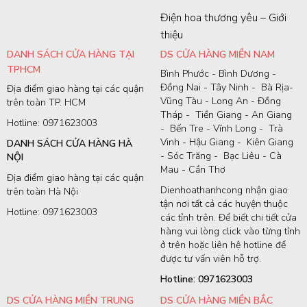
Điện hoa thương yêu – Giới
thiệu
DANH SÁCH CỬA HÀNG TẠI
DS CỬA HÀNG MIỀN NAM
TPHCM
Bình Phước - Bình Dương -
Đồng Nai - Tây Ninh - Bà Rịa-
Địa điểm giao hàng tại các quận
Vũng Tàu - Long An - Đồng
trên toàn TP. HCM
Tháp - Tiền Giang - An Giang
Hotline: 0971623003
- Bến Tre - Vĩnh Long - Trà
Vinh - Hậu Giang - Kiên Giang
DANH SÁCH CỬA HÀNG HÀ
- Sóc Trăng - Bạc Liêu - Cà
NỘI
Mau - Cần Thơ
Địa điểm giao hàng tại các quận
Dienhoathanhcong nhận giao
trên toàn Hà Nội
tận nơi tất cả các huyện thuộc
Hotline: 0971623003
các tỉnh trên. Để biết chi tiết cửa
hàng vui lòng click vào từng tỉnh
ở trên hoặc liên hệ hotline để
được tư vấn viên hỗ trợ.
Hotline: 0971623003
DS CỬA HÀNG MIỀN TRUNG
DS CỬA HÀNG MIỀN BẮC