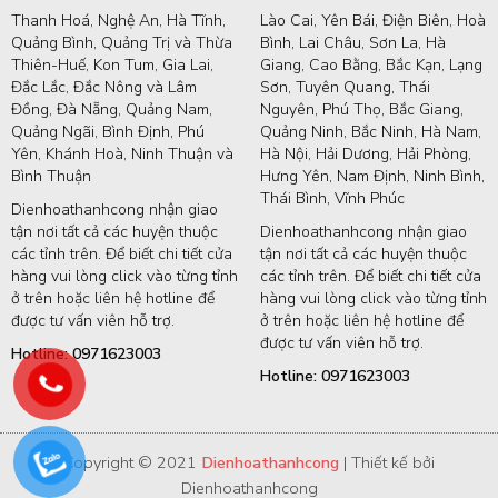
Thanh Hoá, Nghệ An, Hà Tĩnh,
Lào Cai, Yên Bái, Điện Biên, Hoà
Quảng Bình, Quảng Trị và Thừa
Bình, Lai Châu, Sơn La, Hà
Thiên-Huế, Kon Tum, Gia Lai,
Giang, Cao Bằng, Bắc Kạn, Lạng
Đắc Lắc, Đắc Nông và Lâm
Sơn, Tuyên Quang, Thái
Đồng, Đà Nẵng, Quảng Nam,
Nguyên, Phú Thọ, Bắc Giang,
Quảng Ngãi, Bình Định, Phú
Quảng Ninh, Bắc Ninh, Hà Nam,
Yên, Khánh Hoà, Ninh Thuận và
Hà Nội, Hải Dương, Hải Phòng,
Bình Thuận
Hưng Yên, Nam Định, Ninh Bình,
Thái Bình, Vĩnh Phúc
Dienhoathanhcong nhận giao
tận nơi tất cả các huyện thuộc
Dienhoathanhcong nhận giao
các tỉnh trên. Để biết chi tiết cửa
tận nơi tất cả các huyện thuộc
hàng vui lòng click vào từng tỉnh
các tỉnh trên. Để biết chi tiết cửa
ở trên hoặc liên hệ hotline để
hàng vui lòng click vào từng tỉnh
được tư vấn viên hỗ trợ.
ở trên hoặc liên hệ hotline để
được tư vấn viên hỗ trợ.
Hotline: 0971623003
Hotline: 0971623003
Copyright © 2021
Dienhoathanhcong
| Thiết kế bởi
Dienhoathanhcong