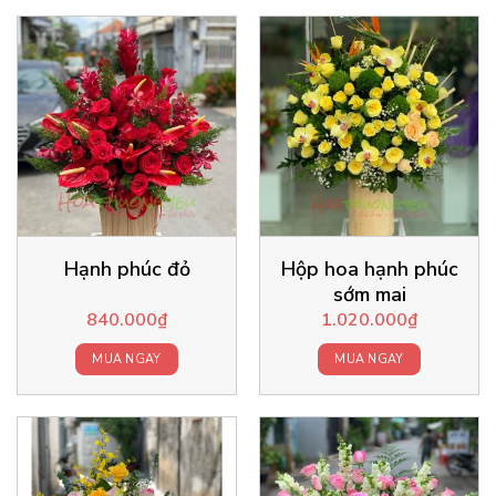
Hạnh phúc đỏ
Hộp hoa hạnh phúc
sớm mai
840.000
₫
1.020.000
₫
MUA NGAY
MUA NGAY