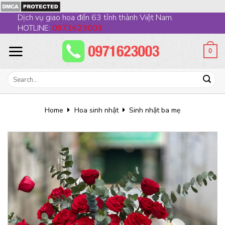
Skip
Dịch vụ giao hoa đến 63 tỉnh thành Việt Nam.
to
HOTLINE:
0971623003
content
0
Search
for:
Home
Hoa sinh nhật
Sinh nhật ba mẹ