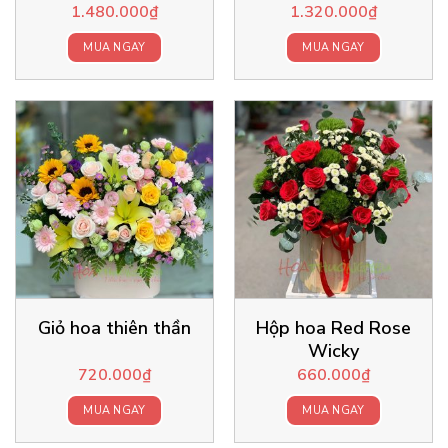
1.480.000
₫
1.320.000
₫
MUA NGAY
MUA NGAY
Giỏ hoa thiên thần
Hộp hoa Red Rose
Wicky
720.000
₫
660.000
₫
MUA NGAY
MUA NGAY