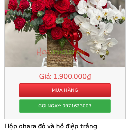
1.900.000
₫
MUA HÀNG
GỌI NGAY: 0971623003
Hộp ohara đỏ và hồ điệp trắng