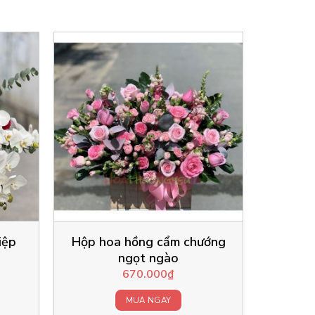
iệp
Hộp hoa hồng cẩm chướng
ngọt ngào
670.000
₫
MUA NGAY