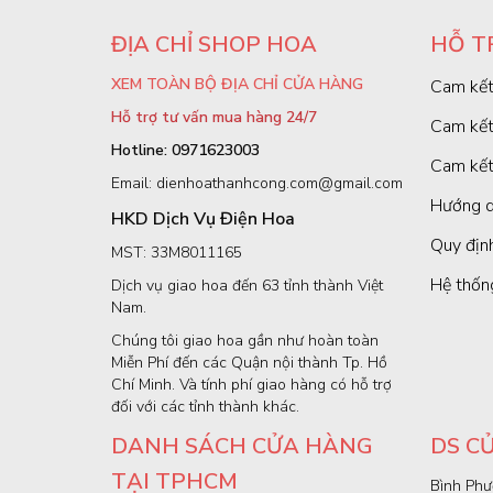
ĐỊA CHỈ SHOP HOA
HỖ T
XEM TOÀN BỘ ĐỊA CHỈ CỬA HÀNG
Cam kết
Hỗ trợ tư vấn mua hàng 24/7
Cam kết
Hotline: 0971623003
Cam kết
Email: dienhoathanhcong.com@gmail.com
Hướng d
HKD Dịch Vụ Điện Hoa
Quy định
MST: 33M8011165
Hệ thốn
Dịch vụ giao hoa đến 63 tỉnh thành Việt
Nam.
Chúng tôi giao hoa gần như hoàn toàn
Miễn Phí đến các Quận nội thành Tp. Hồ
Chí Minh. Và tính phí giao hàng có hỗ trợ
đối với các tỉnh thành khác.
DANH SÁCH CỬA HÀNG
DS C
TẠI TPHCM
Bình Phư