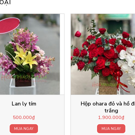
OẠI
Lan ly tím
Hộp ohara đỏ và hồ đ
trắng
500.000
₫
1.900.000
₫
MUA NGAY
MUA NGAY