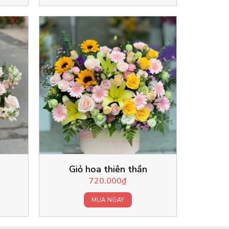
Giỏ hoa thiên thần
720.000
₫
MUA NGAY