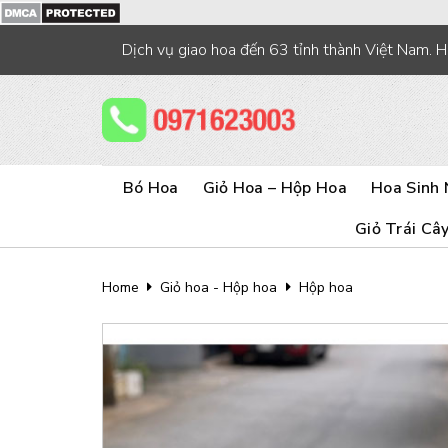
Skip
to
Dịch vụ giao hoa đến 63 tỉnh thành Việt Nam. 
content
Bó Hoa
Giỏ Hoa – Hộp Hoa
Hoa Sinh 
Giỏ Trái Câ
Home
Giỏ hoa - Hộp hoa
Hộp hoa