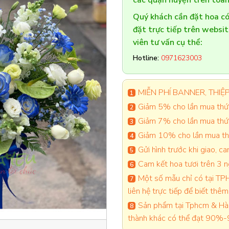
các quận huyện trên toàn
Quý khách cần đặt hoa 
đặt trực tiếp trên websi
viên tư vấn cụ thể:
Hotline:
0971623003
MIỄN PHÍ BANNER, THIỆP 
Giảm 5% cho lần mua thứ 
Giảm 7% cho lần mua thứ
Giảm 10% cho lần mua thứ
Gửi hình trước khi giao, 
Cam kết hoa tươi trên 3 
Một số mẫu chỉ có tại TPH
liên hệ trực tiếp để biết thêm 
Sản phẩm tại Tphcm & Hà 
thành khác có thể đạt 90%