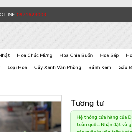
HOTLINE:
0971623003
Nhật
Hoa Chúc Mừng
Hoa Chia Buồn
Hoa Sáp
Ho
y
Loại Hoa
Cây Xanh Văn Phòng
Bánh Kem
Gấu 
Tương tư
Hệ thống cửa hàng của 
toàn quốc. Nhận đặt và gi