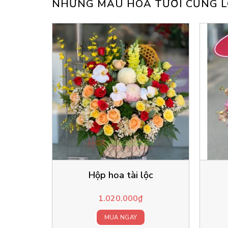
NHỮNG MẪU HOA TƯƠI CŨNG L
Hộp hoa tài lộc
1.020.000
₫
MUA NGAY