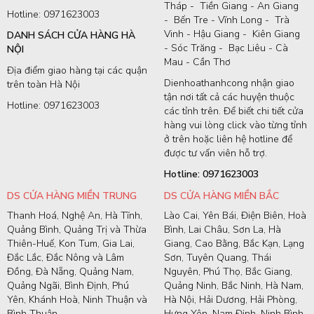
Tháp - Tiền Giang - An Giang
Hotline: 0971623003
- Bến Tre - Vĩnh Long - Trà
Vinh - Hậu Giang - Kiên Giang
DANH SÁCH CỬA HÀNG HÀ
- Sóc Trăng - Bạc Liêu - Cà
NỘI
Mau - Cần Thơ
Địa điểm giao hàng tại các quận
Dienhoathanhcong nhận giao
trên toàn Hà Nội
tận nơi tất cả các huyện thuộc
Hotline: 0971623003
các tỉnh trên. Để biết chi tiết cửa
hàng vui lòng click vào từng tỉnh
ở trên hoặc liên hệ hotline để
được tư vấn viên hỗ trợ.
Hotline: 0971623003
DS CỬA HÀNG MIỀN TRUNG
DS CỬA HÀNG MIỀN BẮC
Thanh Hoá, Nghệ An, Hà Tĩnh,
Lào Cai, Yên Bái, Điện Biên, Hoà
Quảng Bình, Quảng Trị và Thừa
Bình, Lai Châu, Sơn La, Hà
Thiên-Huế, Kon Tum, Gia Lai,
Giang, Cao Bằng, Bắc Kạn, Lạng
Đắc Lắc, Đắc Nông và Lâm
Sơn, Tuyên Quang, Thái
Đồng, Đà Nẵng, Quảng Nam,
Nguyên, Phú Thọ, Bắc Giang,
Quảng Ngãi, Bình Định, Phú
Quảng Ninh, Bắc Ninh, Hà Nam,
Yên, Khánh Hoà, Ninh Thuận và
Hà Nội, Hải Dương, Hải Phòng,
Bình Thuận
Hưng Yên, Nam Định, Ninh Bình,