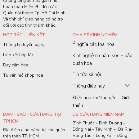
Chúng tôi giao hoa gần như
hoàn toàn Miễn Phí đến các
Quận nội thành Tp. Hồ Chí Minh.
Và tính phí giao hàng có hỗ trợ
đối với các tỉnh thành khác.
HỢP TÁC - LIÊN KẾT
CHIA SẺ KINH NGHIỆM
Ý nghĩa các loài hoa
Thông tin tuyển dụng
Liên kết hợp tác
Kinh nghiệm chăm sóc – bảo
quản hoa
Dạy cắm hoa
Tin tức xã hội
Tư vấn mở shop hoa
Thông điệp hay
Điện hoa thương yêu – Giới
thiệu
DANH SÁCH CỬA HÀNG TẠI
DS CỬA HÀNG MIỀN NAM
TPHCM
Bình Phước - Bình Dương -
Đồng Nai - Tây Ninh - Bà Rịa-
Địa điểm giao hàng tại các quận
Vũng Tàu - Long An - Đồng
trên toàn TP. HCM