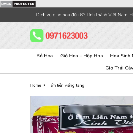
Skip
to
Dịch vụ giao hoa đến 63 tỉnh thành Việt Nam. 
content
Bó Hoa
Giỏ Hoa – Hộp Hoa
Hoa Sinh 
Giỏ Trái Câ
Home
Tấm liễn viếng tang