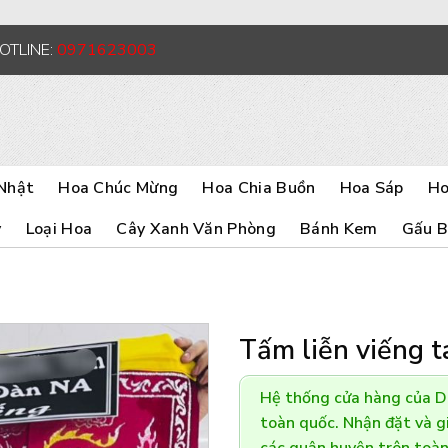
HOTLINE:
0971623003
Nhật
Hoa Chúc Mừng
Hoa Chia Buồn
Hoa Sáp
Ho
y
Loại Hoa
Cây Xanh Văn Phòng
Bánh Kem
Gấu 
Tấm liễn viếng 
Hệ thống cửa hàng của 
toàn quốc. Nhận đặt và gi