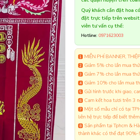
các quận huyện trên toàn
Quý khách cần đặt hoa 
đặt trực tiếp trên websi
viên tư vấn cụ thể:
Hotline:
0971623003
MIỄN PHÍ BANNER, THIỆP 
Giảm 5% cho lần mua thứ 
Giảm 7% cho lần mua thứ
Giảm 10% cho lần mua thứ
Gửi hình trước khi giao, 
Cam kết hoa tươi trên 3 
Một số mẫu chỉ có tại TPH
liên hệ trực tiếp để biết thêm 
Sản phẩm tại Tphcm & Hà 
thành khác có thể đạt 90%