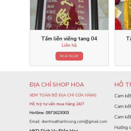
Tấm liễn viếng tang 04
T
Liên hệ
MUA NGAY
ĐỊA CHỈ SHOP HOA
HỖ T
XEM TOÀN BỘ ĐỊA CHỈ CỬA HÀNG
Cam kết
Hỗ trợ tư vấn mua hàng 24/7
Cam kết
Hotline: 0971623003
Cam kết
Email: dienhoathanhcong.com@gmail.com
Hướng d