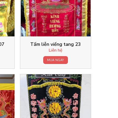
07
Tấm liễn viếng tang 23
Liên hệ
MUA NGAY