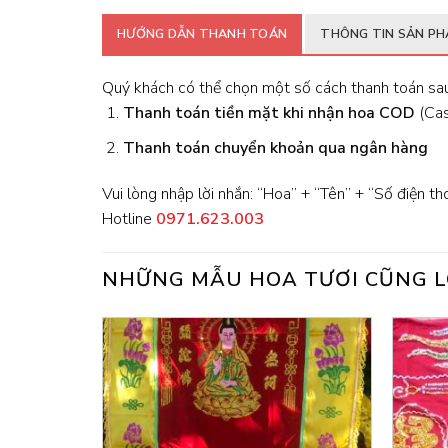
HƯỚNG DẪN THANH TOÁN
THÔNG TIN SẢN P
Quý khách có thể chọn một số cách thanh toán sau
Thanh toán tiền mặt khi nhận hoa
COD
(Cash
Thanh toán chuyển khoản qua ngân hàng
Vui lòng nhập lời nhắn: “Hoa” + “Tên” + “Số điện th
Hotline
0971.623.003
NHỮNG MẪU HOA TƯƠI CŨNG L