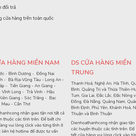
 đổi trả
g cửa hàng trên toàn quốc
ỬA HÀNG MIỀN NAM
DS CỬA HÀNG MIỀN
TRUNG
ớc - Bình Dương - Đồng Nai
nh - Bà Rịa-Vũng Tàu - Long An -
Thanh Hoá, Nghệ An, Hà Tĩnh, Q
p - Tiền Giang - An Giang -
Bình, Quảng Trị và Thừa Thiên-H
- Vĩnh Long - Trà Vinh - Hậu
Tum, Gia Lai, Đắc Lắc, Đắc Nông 
Kiên Giang - Sóc Trăng - Bạc
Đồng, Đà Nẵng, Quảng Nam, Quản
à Mau - Cần Thơ
Bình Định, Phú Yên, Khánh Hoà, N
hanhcong nhận giao tận nơi tất cả
Thuận và Bình Thuận
 thuộc các tỉnh trên. Để biết chi
Dienhoathanhcong nhận giao tận n
hàng vui lòng click vào từng tỉnh ở
các huyện thuộc các tỉnh trên. Để b
 liên hệ hotline để được tư vấn
tiết cửa hàng vui lòng click vào từ