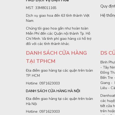
HKD Dịch Vụ Điện Hoa
Quy định
MST: 33M8011165
Hệ thốn
Dịch vụ giao hoa đến 63 tỉnh thành Việt
Nam.
Chúng tôi giao hoa gần như hoàn toàn
Miễn Phí đến các Quận nội thành Tp. Hồ
Chí Minh. Và tính phí giao hàng có hỗ trợ
đối với các tỉnh thành khác.
DANH SÁCH CỬA HÀNG
DS C
TẠI TPHCM
Bình Phư
- Tây Ni
Địa điểm giao hàng tại các quận trên toàn
Đồng Thá
TP. HCM
Bến Tre 
Giang - 
Hotline: 0971623003
Liêu - C
DANH SÁCH CỬA HÀNG HÀ NỘI
Dienhoat
Địa điểm giao hàng tại các quận trên toàn
các huyện
Hà Nội
tiết cửa 
trên hoặc
Hotline: 0971623003