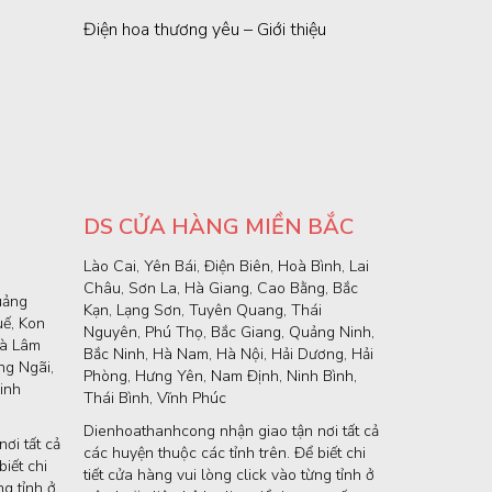
Điện hoa thương yêu – Giới thiệu
DS CỬA HÀNG MIỀN BẮC
Lào Cai, Yên Bái, Điện Biên, Hoà Bình, Lai
Châu, Sơn La, Hà Giang, Cao Bằng, Bắc
uảng
Kạn, Lạng Sơn, Tuyên Quang, Thái
uế, Kon
Nguyên, Phú Thọ, Bắc Giang, Quảng Ninh,
và Lâm
Bắc Ninh, Hà Nam, Hà Nội, Hải Dương, Hải
g Ngãi,
Phòng, Hưng Yên, Nam Định, Ninh Bình,
inh
Thái Bình, Vĩnh Phúc
Dienhoathanhcong nhận giao tận nơi tất cả
ơi tất cả
các huyện thuộc các tỉnh trên. Để biết chi
iết chi
tiết cửa hàng vui lòng click vào từng tỉnh ở
ng tỉnh ở