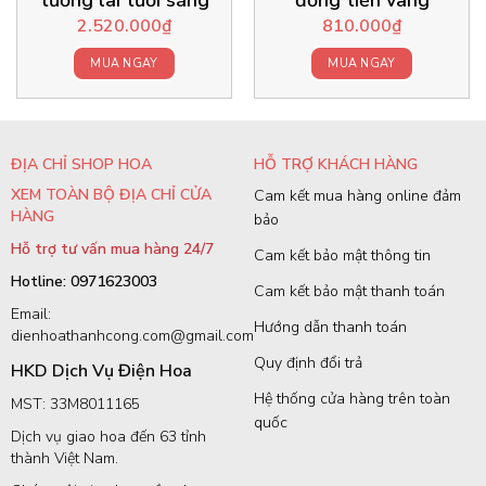
tương lai tươi sáng
đồng tiền vàng
2.520.000
₫
810.000
₫
MUA NGAY
MUA NGAY
ĐỊA CHỈ SHOP HOA
HỖ TRỢ KHÁCH HÀNG
XEM TOÀN BỘ ĐỊA CHỈ CỬA
Cam kết mua hàng online đảm
HÀNG
bảo
Hỗ trợ tư vấn mua hàng 24/7
Cam kết bảo mật thông tin
Hotline: 0971623003
Cam kết bảo mật thanh toán
Email:
Hướng dẫn thanh toán
dienhoathanhcong.com@gmail.com
Quy định đổi trả
HKD Dịch Vụ Điện Hoa
Hệ thống cửa hàng trên toàn
MST: 33M8011165
quốc
Dịch vụ giao hoa đến 63 tỉnh
thành Việt Nam.