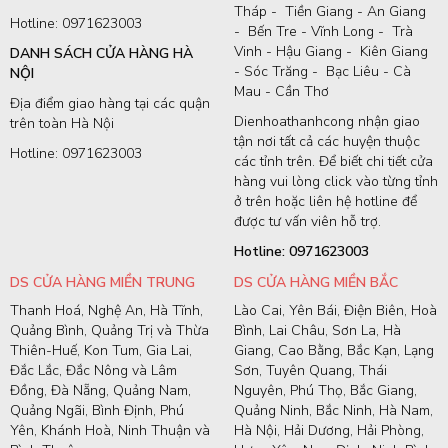
Tháp - Tiền Giang - An Giang
Hotline: 0971623003
- Bến Tre - Vĩnh Long - Trà
Vinh - Hậu Giang - Kiên Giang
DANH SÁCH CỬA HÀNG HÀ
- Sóc Trăng - Bạc Liêu - Cà
NỘI
Mau - Cần Thơ
Địa điểm giao hàng tại các quận
Dienhoathanhcong nhận giao
trên toàn Hà Nội
tận nơi tất cả các huyện thuộc
Hotline: 0971623003
các tỉnh trên. Để biết chi tiết cửa
hàng vui lòng click vào từng tỉnh
ở trên hoặc liên hệ hotline để
được tư vấn viên hỗ trợ.
Hotline: 0971623003
DS CỬA HÀNG MIỀN TRUNG
DS CỬA HÀNG MIỀN BẮC
Thanh Hoá, Nghệ An, Hà Tĩnh,
Lào Cai, Yên Bái, Điện Biên, Hoà
Quảng Bình, Quảng Trị và Thừa
Bình, Lai Châu, Sơn La, Hà
Thiên-Huế, Kon Tum, Gia Lai,
Giang, Cao Bằng, Bắc Kạn, Lạng
Đắc Lắc, Đắc Nông và Lâm
Sơn, Tuyên Quang, Thái
Đồng, Đà Nẵng, Quảng Nam,
Nguyên, Phú Thọ, Bắc Giang,
Quảng Ngãi, Bình Định, Phú
Quảng Ninh, Bắc Ninh, Hà Nam,
Yên, Khánh Hoà, Ninh Thuận và
Hà Nội, Hải Dương, Hải Phòng,