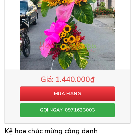
1.440.000
₫
MUA HÀNG
GỌI NGAY: 0971623003
Kệ hoa chúc mừng công danh