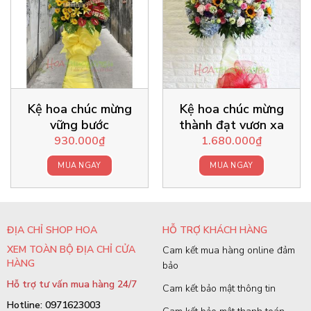
Kệ hoa chúc mừng
Kệ hoa chúc mừng
vững bước
thành đạt vươn xa
930.000
₫
1.680.000
₫
MUA NGAY
MUA NGAY
ĐỊA CHỈ SHOP HOA
HỖ TRỢ KHÁCH HÀNG
XEM TOÀN BỘ ĐỊA CHỈ CỬA
Cam kết mua hàng online đảm
HÀNG
bảo
Hỗ trợ tư vấn mua hàng 24/7
Cam kết bảo mật thông tin
Hotline: 0971623003