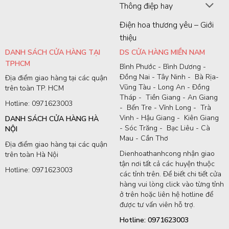
Thông điệp hay
Điện hoa thương yêu – Giới
thiệu
DANH SÁCH CỬA HÀNG TẠI
DS CỬA HÀNG MIỀN NAM
TPHCM
Bình Phước - Bình Dương -
Đồng Nai - Tây Ninh - Bà Rịa-
Địa điểm giao hàng tại các quận
Vũng Tàu - Long An - Đồng
trên toàn TP. HCM
Tháp - Tiền Giang - An Giang
Hotline: 0971623003
- Bến Tre - Vĩnh Long - Trà
Vinh - Hậu Giang - Kiên Giang
DANH SÁCH CỬA HÀNG HÀ
- Sóc Trăng - Bạc Liêu - Cà
NỘI
Mau - Cần Thơ
Địa điểm giao hàng tại các quận
Dienhoathanhcong nhận giao
trên toàn Hà Nội
tận nơi tất cả các huyện thuộc
Hotline: 0971623003
các tỉnh trên. Để biết chi tiết cửa
hàng vui lòng click vào từng tỉnh
ở trên hoặc liên hệ hotline để
được tư vấn viên hỗ trợ.
Hotline: 0971623003