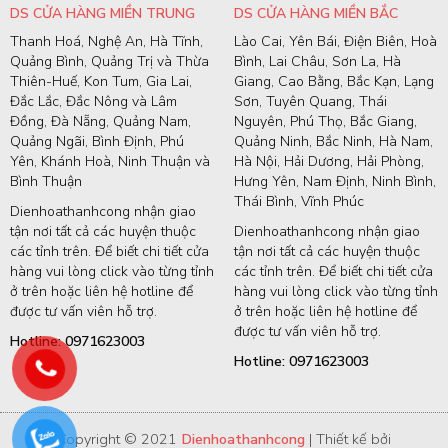
DS CỬA HÀNG MIỀN TRUNG
DS CỬA HÀNG MIỀN BẮC
Thanh Hoá, Nghệ An, Hà Tĩnh,
Lào Cai, Yên Bái, Điện Biên, Hoà
Quảng Bình, Quảng Trị và Thừa
Bình, Lai Châu, Sơn La, Hà
Thiên-Huế, Kon Tum, Gia Lai,
Giang, Cao Bằng, Bắc Kạn, Lạng
Đắc Lắc, Đắc Nông và Lâm
Sơn, Tuyên Quang, Thái
Đồng, Đà Nẵng, Quảng Nam,
Nguyên, Phú Thọ, Bắc Giang,
Quảng Ngãi, Bình Định, Phú
Quảng Ninh, Bắc Ninh, Hà Nam,
Yên, Khánh Hoà, Ninh Thuận và
Hà Nội, Hải Dương, Hải Phòng,
Bình Thuận
Hưng Yên, Nam Định, Ninh Bình,
Thái Bình, Vĩnh Phúc
Dienhoathanhcong nhận giao
tận nơi tất cả các huyện thuộc
Dienhoathanhcong nhận giao
các tỉnh trên. Để biết chi tiết cửa
tận nơi tất cả các huyện thuộc
hàng vui lòng click vào từng tỉnh
các tỉnh trên. Để biết chi tiết cửa
ở trên hoặc liên hệ hotline để
hàng vui lòng click vào từng tỉnh
được tư vấn viên hỗ trợ.
ở trên hoặc liên hệ hotline để
được tư vấn viên hỗ trợ.
Hotline: 0971623003
Hotline: 0971623003
Copyright © 2021
Dienhoathanhcong
| Thiết kế bởi