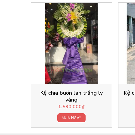
Kệ chia buồn lan trắng ly
Kệ c
vàng
1.590.000
₫
MUA NGAY