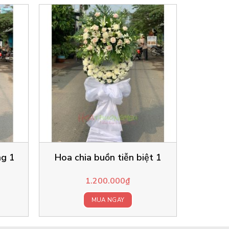
ng 1
Hoa chia buồn tiễn biệt 1
1.200.000
₫
MUA NGAY