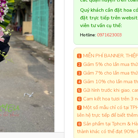
các quận huyện trên toàn
Quý khách cần đặt hoa 
đặt trực tiếp trên websi
viên tư vấn cụ thể:
Hotline:
0971623003
MIỄN PHÍ BANNER, THIỆP 
Giảm 5% cho lần mua thứ 
Giảm 7% cho lần mua thứ
Giảm 10% cho lần mua thứ
Gửi hình trước khi giao, 
Cam kết hoa tươi trên 3 
Một số mẫu chỉ có tại TPH
liên hệ trực tiếp để biết thêm 
Sản phẩm tại Tphcm & Hà 
thành khác có thể đạt 90%