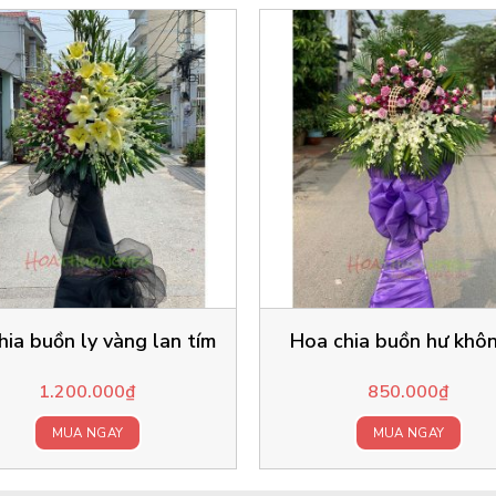
hia buồn ly vàng lan tím
Hoa chia buồn hư khô
1.200.000
₫
850.000
₫
MUA NGAY
MUA NGAY