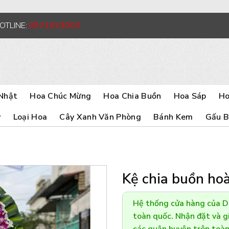
HOTLINE:
0971623003
Nhật
Hoa Chúc Mừng
Hoa Chia Buồn
Hoa Sáp
Ho
y
Loại Hoa
Cây Xanh Văn Phòng
Bánh Kem
Gấu 
Kệ chia buồn ho
Hệ thống cửa hàng của 
toàn quốc. Nhận đặt và gi