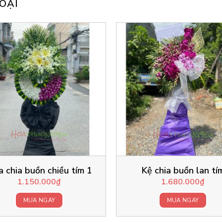
OẠI
 chia buồn chiều tím 1
Kệ chia buồn lan tí
1.150.000
₫
1.680.000
₫
MUA NGAY
MUA NGAY