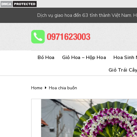
Skip
to
Dịch vụ giao hoa đến 63 tỉnh thành Việt Nam. 
content
Bó Hoa
Giỏ Hoa – Hộp Hoa
Hoa Sinh 
Giỏ Trái Câ
Home
Hoa chia buồn