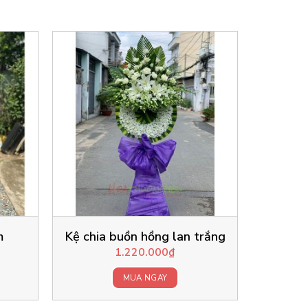
m
Kệ chia buồn hồng lan trắng
1.220.000
₫
MUA NGAY