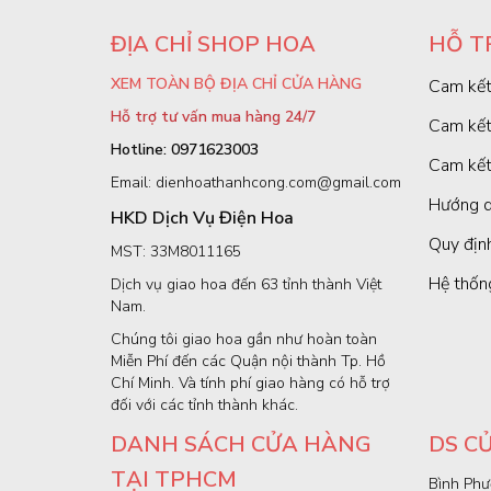
ĐỊA CHỈ SHOP HOA
HỖ T
XEM TOÀN BỘ ĐỊA CHỈ CỬA HÀNG
Cam kết
Hỗ trợ tư vấn mua hàng 24/7
Cam kết
Hotline: 0971623003
Cam kết
Email: dienhoathanhcong.com@gmail.com
Hướng d
HKD Dịch Vụ Điện Hoa
Quy định
MST: 33M8011165
Hệ thốn
Dịch vụ giao hoa đến 63 tỉnh thành Việt
Nam.
Chúng tôi giao hoa gần như hoàn toàn
Miễn Phí đến các Quận nội thành Tp. Hồ
Chí Minh. Và tính phí giao hàng có hỗ trợ
đối với các tỉnh thành khác.
DANH SÁCH CỬA HÀNG
DS C
TẠI TPHCM
Bình Phư