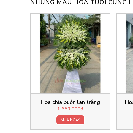
NHỮNG MẪU HOA TƯƠI CŨNG L
Hoa chia buồn lan trắng
Hoa
1.650.000
₫
MUA NGAY