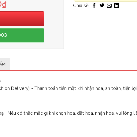
0
₫
Chia sẽ:
003
HẨM
:
 on Delivery) - Thanh toán tiền mặt khi nhận hoa, an toàn, tiện lợi
oại” Nếu có thắc mắc gì khi chọn hoa, đặt hoa, nhận hoa, vui lòng l