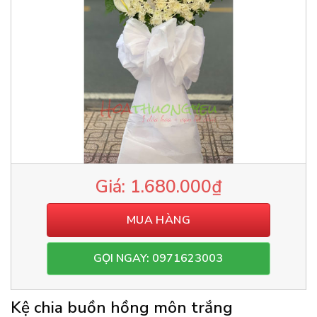
1.680.000
₫
MUA HÀNG
GỌI NGAY: 0971623003
Kệ chia buồn hồng môn trắng