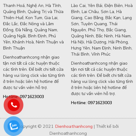
Thanh Hoá, Nghệ An, Hà Tĩnh,
Lào Cai, Yên Bái, Điện Biên, Hoà
Quảng Bình, Quảng Trị và Thừa
Bình, Lai Châu, Sơn La, Hà
Thiên-Huế, Kon Tum, Gia Lai,
Giang, Cao Bằng, Bắc Kạn, Lạng
Đắc Lắc, Đắc Nông và Lâm
Sơn, Tuyên Quang, Thái
Đồng, Đà Nẵng, Quảng Nam,
Nguyên, Phú Thọ, Bắc Giang,
Quảng Ngãi, Bình Định, Phú
Quảng Ninh, Bắc Ninh, Hà Nam,
Yên, Khánh Hoà, Ninh Thuận và
Hà Nội, Hải Dương, Hải Phòng,
Bình Thuận
Hưng Yên, Nam Định, Ninh Bình,
Thái Bình, Vĩnh Phúc
Dienhoathanhcong nhận giao
tận nơi tất cả các huyện thuộc
Dienhoathanhcong nhận giao
các tỉnh trên. Để biết chi tiết cửa
tận nơi tất cả các huyện thuộc
hàng vui lòng click vào từng tỉnh
các tỉnh trên. Để biết chi tiết cửa
ở trên hoặc liên hệ hotline để
hàng vui lòng click vào từng tỉnh
được tư vấn viên hỗ trợ.
ở trên hoặc liên hệ hotline để
được tư vấn viên hỗ trợ.
Hotline: 0971623003
Hotline: 0971623003
Copyright © 2021
Dienhoathanhcong
| Thiết kế bởi
Dienhoathanhcong