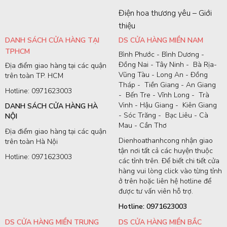
Điện hoa thương yêu – Giới
thiệu
DANH SÁCH CỬA HÀNG TẠI
DS CỬA HÀNG MIỀN NAM
TPHCM
Bình Phước - Bình Dương -
Đồng Nai - Tây Ninh - Bà Rịa-
Địa điểm giao hàng tại các quận
Vũng Tàu - Long An - Đồng
trên toàn TP. HCM
Tháp - Tiền Giang - An Giang
Hotline: 0971623003
- Bến Tre - Vĩnh Long - Trà
Vinh - Hậu Giang - Kiên Giang
DANH SÁCH CỬA HÀNG HÀ
- Sóc Trăng - Bạc Liêu - Cà
NỘI
Mau - Cần Thơ
Địa điểm giao hàng tại các quận
Dienhoathanhcong nhận giao
trên toàn Hà Nội
tận nơi tất cả các huyện thuộc
Hotline: 0971623003
các tỉnh trên. Để biết chi tiết cửa
hàng vui lòng click vào từng tỉnh
ở trên hoặc liên hệ hotline để
được tư vấn viên hỗ trợ.
Hotline: 0971623003
DS CỬA HÀNG MIỀN TRUNG
DS CỬA HÀNG MIỀN BẮC