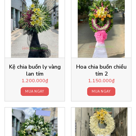
Kệ chia buồn ly vàng
Hoa chia buồn chiều
lan tím
tím 2
1.200.000
₫
1.150.000
₫
MUA NGAY
MUA NGAY