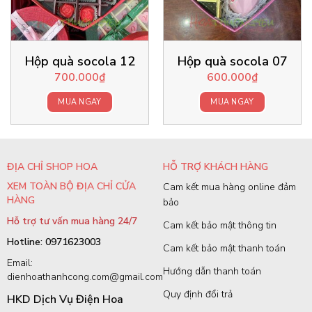
Hộp quà socola 12
Hộp quà socola 07
700.000
₫
600.000
₫
MUA NGAY
MUA NGAY
ĐỊA CHỈ SHOP HOA
HỖ TRỢ KHÁCH HÀNG
XEM TOÀN BỘ ĐỊA CHỈ CỬA
Cam kết mua hàng online đảm
HÀNG
bảo
Hỗ trợ tư vấn mua hàng 24/7
Cam kết bảo mật thông tin
Hotline: 0971623003
Cam kết bảo mật thanh toán
Email:
Hướng dẫn thanh toán
dienhoathanhcong.com@gmail.com
Quy định đổi trả
HKD Dịch Vụ Điện Hoa