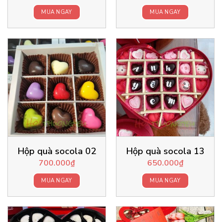
MUA NGAY
MUA NGAY
Hộp quà socola 02
Hộp quà socola 13
700.000
₫
650.000
₫
MUA NGAY
MUA NGAY