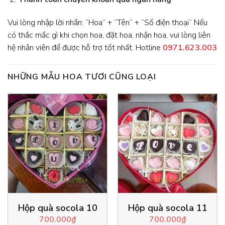
Vui lòng nhập lời nhắn: “Hoa” + “Tên” + “Số điện thoại” Nếu
có thắc mắc gì khi chọn hoa, đặt hoa, nhận hoa, vui lòng liên
hệ nhân viên để được hỗ trợ tốt nhất. Hotline
0971.623.003
NHỮNG MẪU HOA TƯƠI CŨNG LOẠI
Hộp quà socola 10
Hộp quà socola 11
700.000
₫
700.000
₫