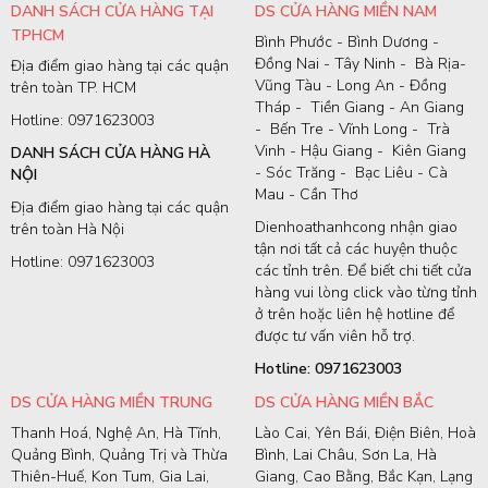
DANH SÁCH CỬA HÀNG TẠI
DS CỬA HÀNG MIỀN NAM
TPHCM
Bình Phước - Bình Dương -
Đồng Nai - Tây Ninh - Bà Rịa-
Địa điểm giao hàng tại các quận
Vũng Tàu - Long An - Đồng
trên toàn TP. HCM
Tháp - Tiền Giang - An Giang
Hotline: 0971623003
- Bến Tre - Vĩnh Long - Trà
Vinh - Hậu Giang - Kiên Giang
DANH SÁCH CỬA HÀNG HÀ
- Sóc Trăng - Bạc Liêu - Cà
NỘI
Mau - Cần Thơ
Địa điểm giao hàng tại các quận
Dienhoathanhcong nhận giao
trên toàn Hà Nội
tận nơi tất cả các huyện thuộc
Hotline: 0971623003
các tỉnh trên. Để biết chi tiết cửa
hàng vui lòng click vào từng tỉnh
ở trên hoặc liên hệ hotline để
được tư vấn viên hỗ trợ.
Hotline: 0971623003
DS CỬA HÀNG MIỀN TRUNG
DS CỬA HÀNG MIỀN BẮC
Thanh Hoá, Nghệ An, Hà Tĩnh,
Lào Cai, Yên Bái, Điện Biên, Hoà
Quảng Bình, Quảng Trị và Thừa
Bình, Lai Châu, Sơn La, Hà
Thiên-Huế, Kon Tum, Gia Lai,
Giang, Cao Bằng, Bắc Kạn, Lạng