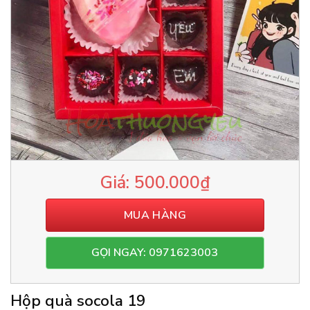
500.000
₫
MUA HÀNG
GỌI NGAY: 0971623003
Hộp quà socola 19