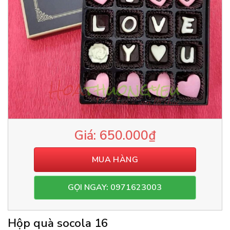
650.000
₫
MUA HÀNG
GỌI NGAY: 0971623003
Hộp quà socola 16