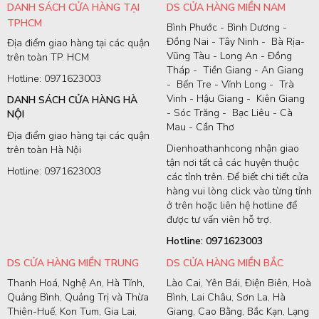
DANH SÁCH CỬA HÀNG TẠI
DS CỬA HÀNG MIỀN NAM
TPHCM
Bình Phước - Bình Dương -
Đồng Nai - Tây Ninh - Bà Rịa-
Địa điểm giao hàng tại các quận
Vũng Tàu - Long An - Đồng
trên toàn TP. HCM
Tháp - Tiền Giang - An Giang
Hotline: 0971623003
- Bến Tre - Vĩnh Long - Trà
Vinh - Hậu Giang - Kiên Giang
DANH SÁCH CỬA HÀNG HÀ
- Sóc Trăng - Bạc Liêu - Cà
NỘI
Mau - Cần Thơ
Địa điểm giao hàng tại các quận
Dienhoathanhcong nhận giao
trên toàn Hà Nội
tận nơi tất cả các huyện thuộc
Hotline: 0971623003
các tỉnh trên. Để biết chi tiết cửa
hàng vui lòng click vào từng tỉnh
ở trên hoặc liên hệ hotline để
được tư vấn viên hỗ trợ.
Hotline: 0971623003
DS CỬA HÀNG MIỀN TRUNG
DS CỬA HÀNG MIỀN BẮC
Thanh Hoá, Nghệ An, Hà Tĩnh,
Lào Cai, Yên Bái, Điện Biên, Hoà
Quảng Bình, Quảng Trị và Thừa
Bình, Lai Châu, Sơn La, Hà
Thiên-Huế, Kon Tum, Gia Lai,
Giang, Cao Bằng, Bắc Kạn, Lạng