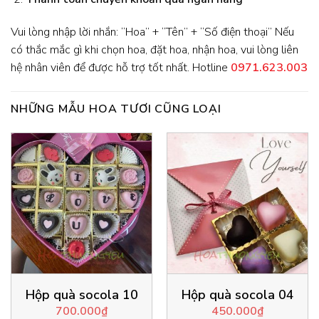
Vui lòng nhập lời nhắn: “Hoa” + “Tên” + “Số điện thoại” Nếu
có thắc mắc gì khi chọn hoa, đặt hoa, nhận hoa, vui lòng liên
hệ nhân viên để được hỗ trợ tốt nhất. Hotline
0971.623.003
NHỮNG MẪU HOA TƯƠI CŨNG LOẠI
Hộp quà socola 10
Hộp quà socola 04
700.000
₫
450.000
₫