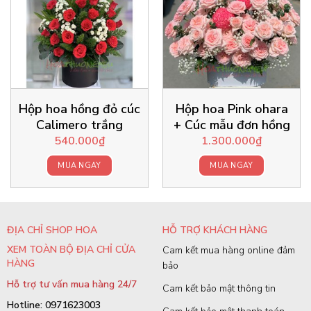
Hộp hoa hồng đỏ cúc
Hộp hoa Pink ohara
Calimero trắng
+ Cúc mẫu đơn hồng
540.000
₫
1.300.000
₫
MUA NGAY
MUA NGAY
ĐỊA CHỈ SHOP HOA
HỖ TRỢ KHÁCH HÀNG
XEM TOÀN BỘ ĐỊA CHỈ CỬA
Cam kết mua hàng online đảm
HÀNG
bảo
Hỗ trợ tư vấn mua hàng 24/7
Cam kết bảo mật thông tin
Hotline: 0971623003