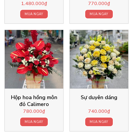
1.480.000
₫
770.000
₫
MUA NGAY
MUA NGAY
Hộp hoa hồng môn
Sự duyên dáng
đỏ Calimero
780.000
₫
740.000
₫
MUA NGAY
MUA NGAY