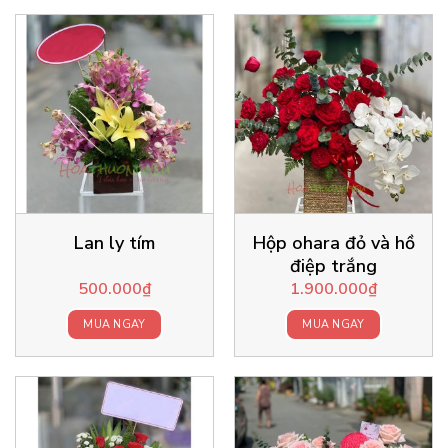
Lan ly tím
Hộp ohara đỏ và hồ
điệp trắng
500.000
₫
1.900.000
₫
MUA NGAY
MUA NGAY