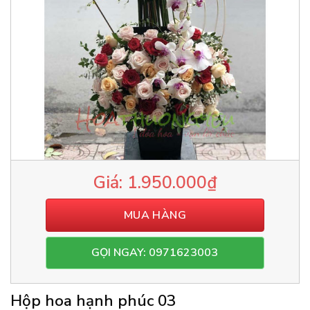
1.950.000
₫
MUA HÀNG
GỌI NGAY: 0971623003
Hộp hoa hạnh phúc 03