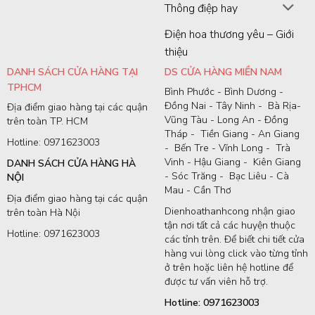
Thông điệp hay
Điện hoa thương yêu – Giới
thiệu
DANH SÁCH CỬA HÀNG TẠI
DS CỬA HÀNG MIỀN NAM
TPHCM
Bình Phước - Bình Dương -
Đồng Nai - Tây Ninh - Bà Rịa-
Địa điểm giao hàng tại các quận
Vũng Tàu - Long An - Đồng
trên toàn TP. HCM
Tháp - Tiền Giang - An Giang
Hotline: 0971623003
- Bến Tre - Vĩnh Long - Trà
Vinh - Hậu Giang - Kiên Giang
DANH SÁCH CỬA HÀNG HÀ
- Sóc Trăng - Bạc Liêu - Cà
NỘI
Mau - Cần Thơ
Địa điểm giao hàng tại các quận
Dienhoathanhcong nhận giao
trên toàn Hà Nội
tận nơi tất cả các huyện thuộc
Hotline: 0971623003
các tỉnh trên. Để biết chi tiết cửa
hàng vui lòng click vào từng tỉnh
ở trên hoặc liên hệ hotline để
được tư vấn viên hỗ trợ.
Hotline: 0971623003