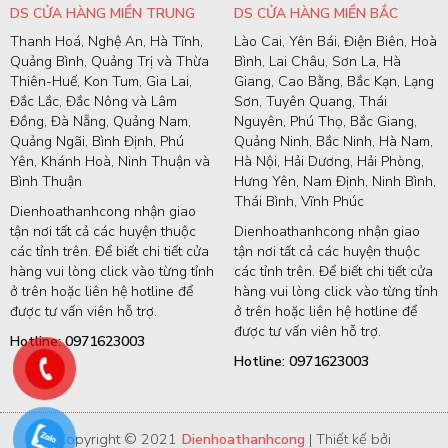
DS CỬA HÀNG MIỀN TRUNG
DS CỬA HÀNG MIỀN BẮC
Thanh Hoá, Nghệ An, Hà Tĩnh,
Lào Cai, Yên Bái, Điện Biên, Hoà
Quảng Bình, Quảng Trị và Thừa
Bình, Lai Châu, Sơn La, Hà
Thiên-Huế, Kon Tum, Gia Lai,
Giang, Cao Bằng, Bắc Kạn, Lạng
Đắc Lắc, Đắc Nông và Lâm
Sơn, Tuyên Quang, Thái
Đồng, Đà Nẵng, Quảng Nam,
Nguyên, Phú Thọ, Bắc Giang,
Quảng Ngãi, Bình Định, Phú
Quảng Ninh, Bắc Ninh, Hà Nam,
Yên, Khánh Hoà, Ninh Thuận và
Hà Nội, Hải Dương, Hải Phòng,
Bình Thuận
Hưng Yên, Nam Định, Ninh Bình,
Thái Bình, Vĩnh Phúc
Dienhoathanhcong nhận giao
tận nơi tất cả các huyện thuộc
Dienhoathanhcong nhận giao
các tỉnh trên. Để biết chi tiết cửa
tận nơi tất cả các huyện thuộc
hàng vui lòng click vào từng tỉnh
các tỉnh trên. Để biết chi tiết cửa
ở trên hoặc liên hệ hotline để
hàng vui lòng click vào từng tỉnh
được tư vấn viên hỗ trợ.
ở trên hoặc liên hệ hotline để
được tư vấn viên hỗ trợ.
Hotline: 0971623003
Hotline: 0971623003
Copyright © 2021
Dienhoathanhcong
| Thiết kế bởi