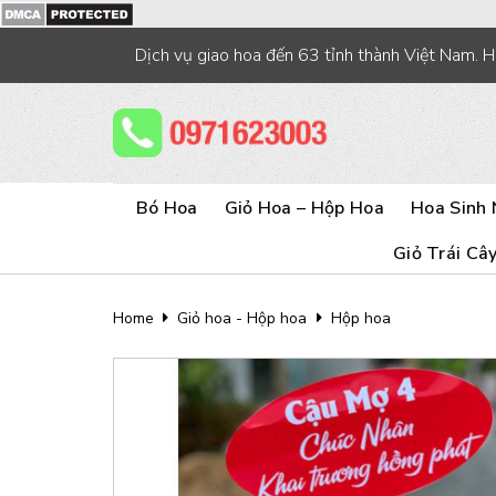
Skip
to
Dịch vụ giao hoa đến 63 tỉnh thành Việt Nam. 
content
Bó Hoa
Giỏ Hoa – Hộp Hoa
Hoa Sinh 
Giỏ Trái Câ
Home
Giỏ hoa - Hộp hoa
Hộp hoa