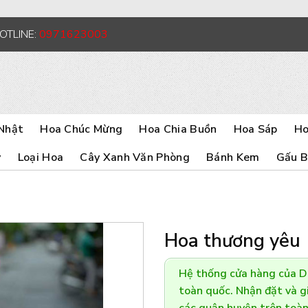
HOTLINE:
0971623003
Nhật
Hoa Chúc Mừng
Hoa Chia Buồn
Hoa Sáp
Ho
y
Loại Hoa
Cây Xanh Văn Phòng
Bánh Kem
Gấu 
Hoa thương yêu
Hệ thống cửa hàng của 
toàn quốc. Nhận đặt và gi