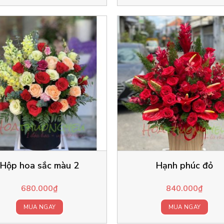
Hộp hoa sắc màu 2
Hạnh phúc đỏ
680.000
₫
840.000
₫
MUA NGAY
MUA NGAY