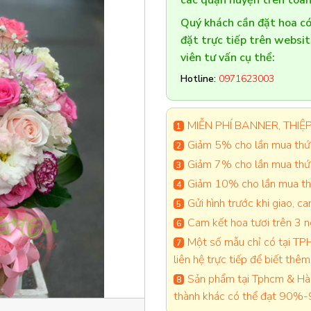
các quận huyện trên toàn
Quý khách cần đặt hoa 
đặt trực tiếp trên websi
viên tư vấn cụ thể:
Hotline:
0971623003
MIỄN PHÍ BANNER, THIỆP 
Giảm 5% cho lần mua thứ 
Giảm 7% cho lần mua thứ
Giảm 10% cho lần mua thứ
Gửi hình trước khi giao, 
Cam kết hoa tươi trên 3 
Một số mẫu chỉ có tại TPH
liên hệ trực tiếp để biết thêm 
Sản phẩm tại Tphcm & Hà 
thành khác có thể đạt 90%