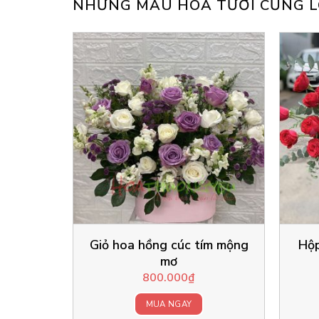
NHỮNG MẪU HOA TƯƠI CŨNG L
Giỏ hoa hồng cúc tím mộng
Hộp
mơ
800.000
₫
MUA NGAY