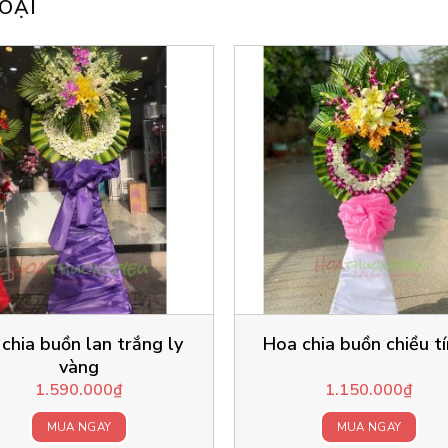
OẠI
 chia buồn lan trắng ly
Hoa chia buồn chiều t
vàng
1.590.000
₫
1.150.000
₫
MUA NGAY
MUA NGAY