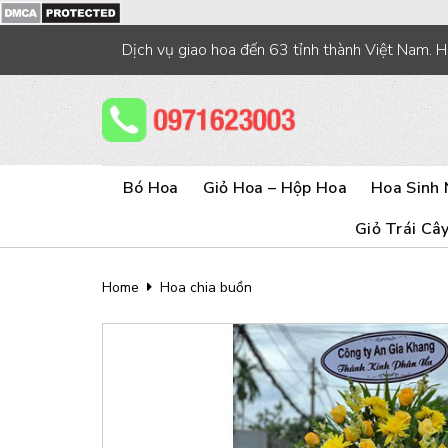
Skip
to
Dịch vụ giao hoa đến 63 tỉnh thành Việt Nam. 
content
Bó Hoa
Giỏ Hoa – Hộp Hoa
Hoa Sinh 
Giỏ Trái Câ
Home
Hoa chia buồn