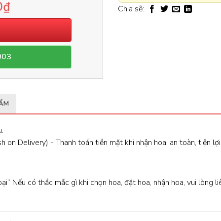
0
₫
Chia sẽ:
003
HẨM
:
 on Delivery) - Thanh toán tiền mặt khi nhận hoa, an toàn, tiện lợi
oại” Nếu có thắc mắc gì khi chọn hoa, đặt hoa, nhận hoa, vui lòng l