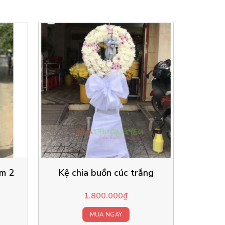
ím 2
Kệ chia buồn cúc trắng
1.800.000
₫
MUA NGAY