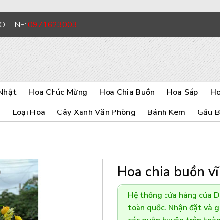
HOTLINE:
0971623003
Nhật
Hoa Chúc Mừng
Hoa Chia Buồn
Hoa Sáp
Ho
y
Loại Hoa
Cây Xanh Văn Phòng
Bánh Kem
Gấu 
Hoa chia buồn vĩ
Hệ thống cửa hàng của 
toàn quốc. Nhận đặt và gi