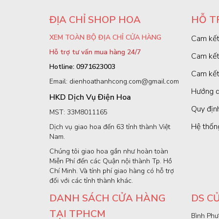
ĐỊA CHỈ SHOP HOA
HỖ T
XEM TOÀN BỘ ĐỊA CHỈ CỬA HÀNG
Cam kết
Hỗ trợ tư vấn mua hàng 24/7
Cam kết
Hotline: 0971623003
Cam kết
Email: dienhoathanhcong.com@gmail.com
Hướng d
HKD Dịch Vụ Điện Hoa
Quy định
MST: 33M8011165
Hệ thốn
Dịch vụ giao hoa đến 63 tỉnh thành Việt
Nam.
Chúng tôi giao hoa gần như hoàn toàn
Miễn Phí đến các Quận nội thành Tp. Hồ
Chí Minh. Và tính phí giao hàng có hỗ trợ
đối với các tỉnh thành khác.
DANH SÁCH CỬA HÀNG
DS C
TẠI TPHCM
Bình Phư