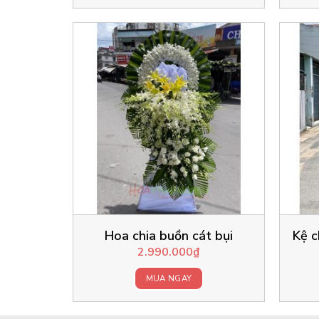
Hoa chia buồn cát bụi
Kệ c
2.990.000
₫
MUA NGAY