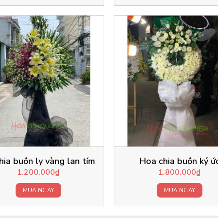
hia buồn ly vàng lan tím
Hoa chia buồn ký ứ
1.200.000
₫
1.800.000
₫
MUA NGAY
MUA NGAY