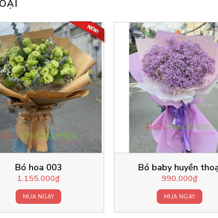
OẠI
Bó hoa 003
Bó baby huyền thoạ
1.155.000
₫
990.000
₫
MUA NGAY
MUA NGAY