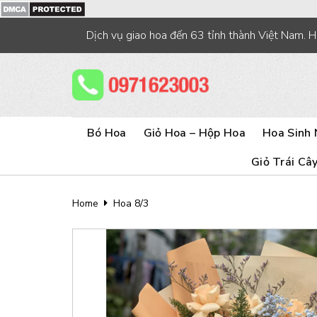
Skip
to
Dịch vụ giao hoa đến 63 tỉnh thành Việt Nam. 
content
Bó Hoa
Giỏ Hoa – Hộp Hoa
Hoa Sinh 
Giỏ Trái Câ
Home
Hoa 8/3