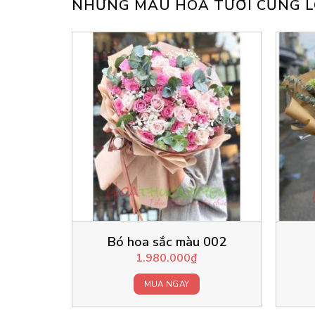
NHỮNG MẪU HOA TƯƠI CŨNG L
Bó hoa sắc màu 002
1.980.000
₫
MUA NGAY