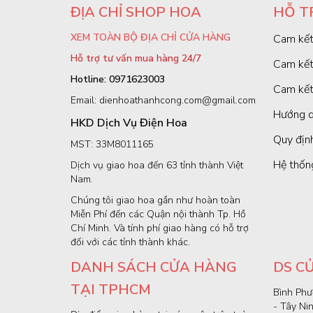
ĐỊA CHỈ SHOP HOA
HỖ T
XEM TOÀN BỘ ĐỊA CHỈ CỬA HÀNG
Cam kết
Hỗ trợ tư vấn mua hàng 24/7
Cam kết
Hotline: 0971623003
Cam kết
Email: dienhoathanhcong.com@gmail.com
Hướng d
HKD Dịch Vụ Điện Hoa
Quy định
MST: 33M8011165
Hệ thốn
Dịch vụ giao hoa đến 63 tỉnh thành Việt
Nam.
Chúng tôi giao hoa gần như hoàn toàn
Miễn Phí đến các Quận nội thành Tp. Hồ
Chí Minh. Và tính phí giao hàng có hỗ trợ
đối với các tỉnh thành khác.
DANH SÁCH CỬA HÀNG
DS C
TẠI TPHCM
Bình Phư
- Tây Ni