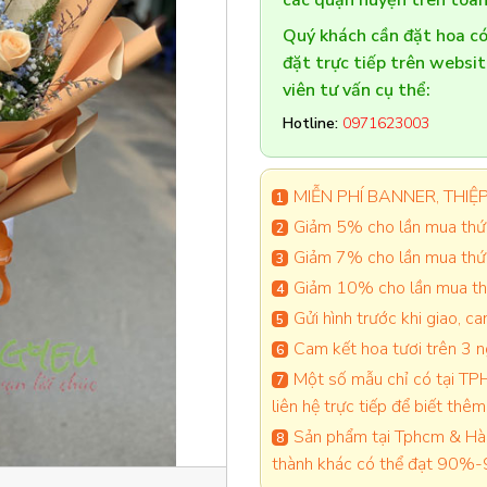
các quận huyện trên toàn
Quý khách cần đặt hoa 
đặt trực tiếp trên websi
viên tư vấn cụ thể:
Hotline:
0971623003
MIỄN PHÍ BANNER, THIỆP 
Giảm 5% cho lần mua thứ 
Giảm 7% cho lần mua thứ
Giảm 10% cho lần mua thứ
Gửi hình trước khi giao, 
Cam kết hoa tươi trên 3 
Một số mẫu chỉ có tại TPH
liên hệ trực tiếp để biết thêm 
Sản phẩm tại Tphcm & Hà 
thành khác có thể đạt 90%