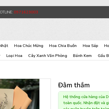
HOTLINE:
0971623003
Nhật
Hoa Chúc Mừng
Hoa Chia Buồn
Hoa Sáp
Ho
y
Loại Hoa
Cây Xanh Văn Phòng
Bánh Kem
Gấu 
Đằm thắm
Hệ thống cửa hàng của 
toàn quốc. Nhận đặt và gi