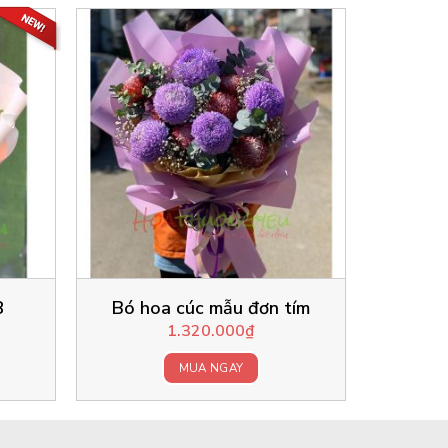
8
Bó hoa cúc mẫu đơn tím
1.320.000
₫
MUA NGAY