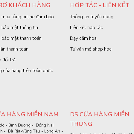
RỢ KHÁCH HÀNG
HỢP TÁC - LIÊN KẾT
 mua hàng online đảm bảo
Thông tin tuyển dụng
 bảo mật thông tin
Liên kết hợp tác
 bảo mật thanh toán
Dạy cắm hoa
ẫn thanh toán
Tư vấn mở shop hoa
 đổi trả
g cửa hàng trên toàn quốc
ỬA HÀNG MIỀN NAM
DS CỬA HÀNG MIỀN
TRUNG
ớc - Bình Dương - Đồng Nai
nh - Bà Rịa-Vũng Tàu - Long An -