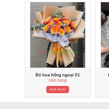
Bó hoa hồng ngoại 01
990.000
₫
MUA NGAY