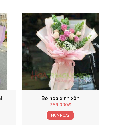
i
Bó hoa xinh xắn
759.000
₫
MUA NGAY