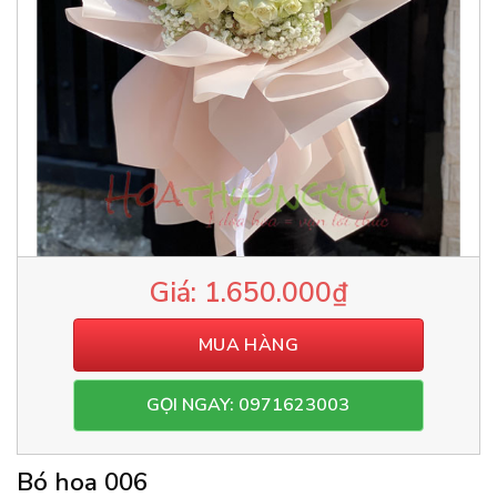
1.650.000
₫
MUA HÀNG
GỌI NGAY: 0971623003
Bó hoa 006