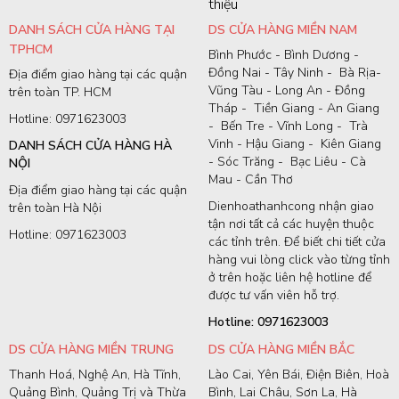
thiệu
DANH SÁCH CỬA HÀNG TẠI
DS CỬA HÀNG MIỀN NAM
TPHCM
Bình Phước - Bình Dương -
Đồng Nai - Tây Ninh - Bà Rịa-
Địa điểm giao hàng tại các quận
Vũng Tàu - Long An - Đồng
trên toàn TP. HCM
Tháp - Tiền Giang - An Giang
Hotline: 0971623003
- Bến Tre - Vĩnh Long - Trà
Vinh - Hậu Giang - Kiên Giang
DANH SÁCH CỬA HÀNG HÀ
- Sóc Trăng - Bạc Liêu - Cà
NỘI
Mau - Cần Thơ
Địa điểm giao hàng tại các quận
Dienhoathanhcong nhận giao
trên toàn Hà Nội
tận nơi tất cả các huyện thuộc
Hotline: 0971623003
các tỉnh trên. Để biết chi tiết cửa
hàng vui lòng click vào từng tỉnh
ở trên hoặc liên hệ hotline để
được tư vấn viên hỗ trợ.
Hotline: 0971623003
DS CỬA HÀNG MIỀN TRUNG
DS CỬA HÀNG MIỀN BẮC
Thanh Hoá, Nghệ An, Hà Tĩnh,
Lào Cai, Yên Bái, Điện Biên, Hoà
Quảng Bình, Quảng Trị và Thừa
Bình, Lai Châu, Sơn La, Hà