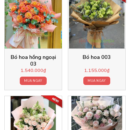
Bó hoa hồng ngoại
Bó hoa 003
03
1.540.000
₫
1.155.000
₫
MUA NGAY
MUA NGAY