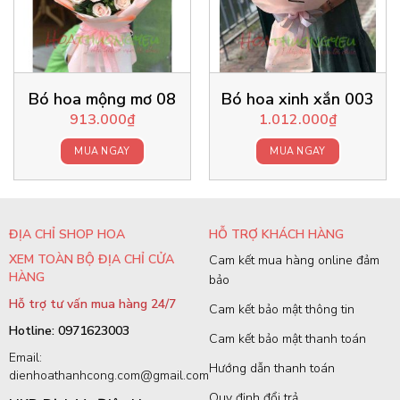
Bó hoa mộng mơ 08
Bó hoa xinh xắn 003
913.000
₫
1.012.000
₫
MUA NGAY
MUA NGAY
ĐỊA CHỈ SHOP HOA
HỖ TRỢ KHÁCH HÀNG
XEM TOÀN BỘ ĐỊA CHỈ CỬA
Cam kết mua hàng online đảm
HÀNG
bảo
Hỗ trợ tư vấn mua hàng 24/7
Cam kết bảo mật thông tin
Hotline: 0971623003
Cam kết bảo mật thanh toán
Email:
Hướng dẫn thanh toán
dienhoathanhcong.com@gmail.com
Quy định đổi trả