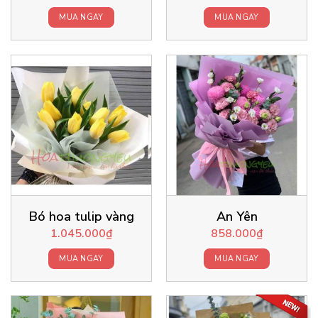
MUA NGAY
MUA NGAY
Bó hoa tulip vàng
An Yên
1.045.000
₫
858.000
₫
MUA NGAY
MUA NGAY