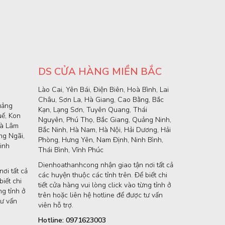
DS CỬA HÀNG MIỀN BẮC
Lào Cai, Yên Bái, Điện Biên, Hoà Bình, Lai
Châu, Sơn La, Hà Giang, Cao Bằng, Bắc
uảng
Kạn, Lạng Sơn, Tuyên Quang, Thái
uế, Kon
Nguyên, Phú Thọ, Bắc Giang, Quảng Ninh,
và Lâm
Bắc Ninh, Hà Nam, Hà Nội, Hải Dương, Hải
g Ngãi,
Phòng, Hưng Yên, Nam Định, Ninh Bình,
inh
Thái Bình, Vĩnh Phúc
Dienhoathanhcong nhận giao tận nơi tất cả
ơi tất cả
các huyện thuộc các tỉnh trên. Để biết chi
iết chi
tiết cửa hàng vui lòng click vào từng tỉnh ở
ng tỉnh ở
trên hoặc liên hệ hotline để được tư vấn
tư vấn
viên hỗ trợ.
Hotline: 0971623003