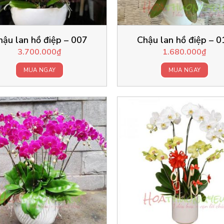
hậu lan hồ điệp – 007
Chậu lan hồ điệp – 0
3.700.000
₫
1.680.000
₫
MUA NGAY
MUA NGAY