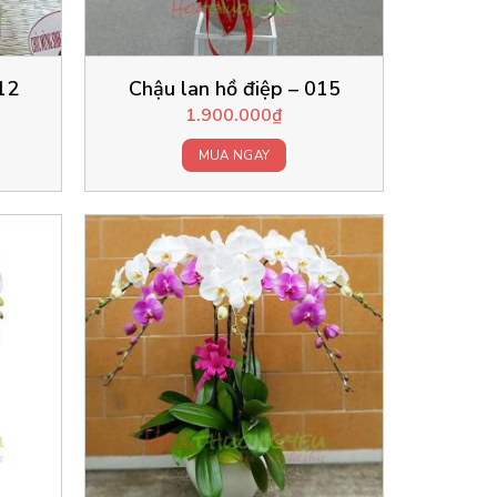
12
Chậu lan hồ điệp – 015
1.900.000
₫
MUA NGAY