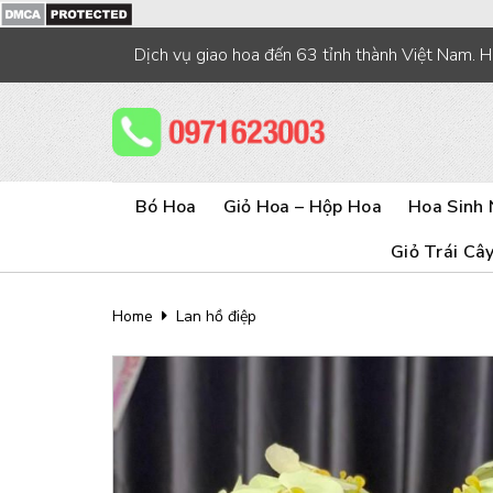
Skip
to
Dịch vụ giao hoa đến 63 tỉnh thành Việt Nam. 
content
Bó Hoa
Giỏ Hoa – Hộp Hoa
Hoa Sinh 
Giỏ Trái Câ
Home
Lan hồ điệp