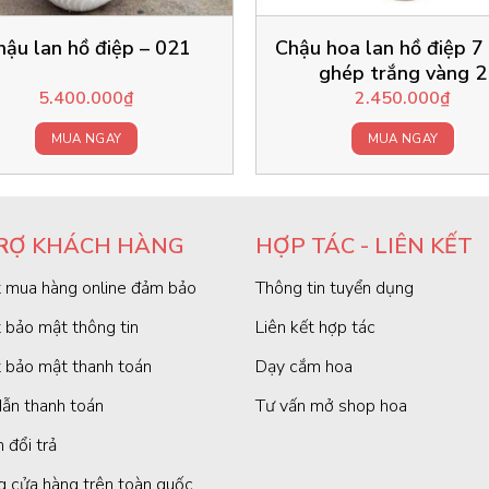
hậu lan hồ điệp – 021
Chậu hoa lan hồ điệp 7
ghép trắng vàng 2
5.400.000
₫
2.450.000
₫
MUA NGAY
MUA NGAY
RỢ KHÁCH HÀNG
HỢP TÁC - LIÊN KẾT
 mua hàng online đảm bảo
Thông tin tuyển dụng
 bảo mật thông tin
Liên kết hợp tác
 bảo mật thanh toán
Dạy cắm hoa
ẫn thanh toán
Tư vấn mở shop hoa
 đổi trả
g cửa hàng trên toàn quốc