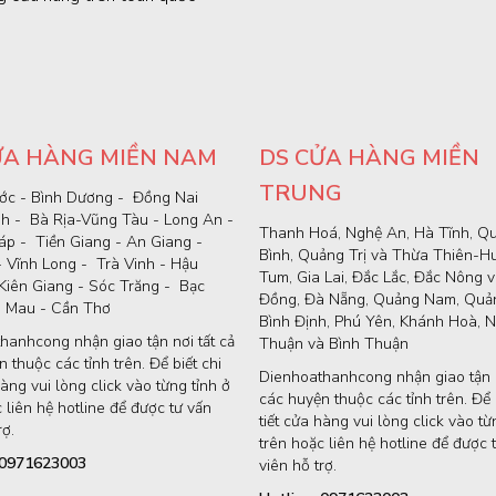
ỬA HÀNG MIỀN NAM
DS CỬA HÀNG MIỀN
TRUNG
ớc - Bình Dương - Đồng Nai
nh - Bà Rịa-Vũng Tàu - Long An -
Thanh Hoá, Nghệ An, Hà Tĩnh, Q
p - Tiền Giang - An Giang -
Bình, Quảng Trị và Thừa Thiên-H
- Vĩnh Long - Trà Vinh - Hậu
Tum, Gia Lai, Đắc Lắc, Đắc Nông 
Kiên Giang - Sóc Trăng - Bạc
Đồng, Đà Nẵng, Quảng Nam, Quản
à Mau - Cần Thơ
Bình Định, Phú Yên, Khánh Hoà, N
hanhcong nhận giao tận nơi tất cả
Thuận và Bình Thuận
 thuộc các tỉnh trên. Để biết chi
Dienhoathanhcong nhận giao tận n
hàng vui lòng click vào từng tỉnh ở
các huyện thuộc các tỉnh trên. Để b
 liên hệ hotline để được tư vấn
tiết cửa hàng vui lòng click vào từ
rợ.
trên hoặc liên hệ hotline để được 
: 0971623003
viên hỗ trợ.