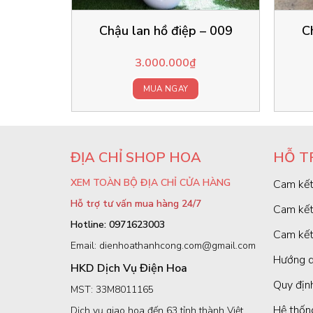
Chậu lan hồ điệp – 009
C
3.000.000
₫
MUA NGAY
ĐỊA CHỈ SHOP HOA
HỖ T
XEM TOÀN BỘ ĐỊA CHỈ CỬA HÀNG
Cam kết
Hỗ trợ tư vấn mua hàng 24/7
Cam kết
Hotline: 0971623003
Cam kết
Email: dienhoathanhcong.com@gmail.com
Hướng d
HKD Dịch Vụ Điện Hoa
Quy định
MST: 33M8011165
Hệ thốn
Dịch vụ giao hoa đến 63 tỉnh thành Việt