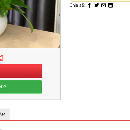
Chia sẽ:
₫
003
HẨM