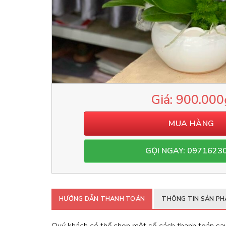
900.000
MUA HÀNG
GỌI NGAY: 0971623
HƯỚNG DẪN THANH TOÁN
THÔNG TIN SẢN P