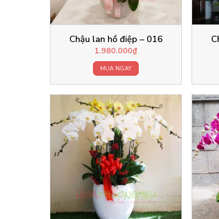
Chậu lan hồ điệp – 016
C
1.980.000
₫
MUA NGAY