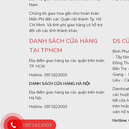
Nam.
Chúng tôi giao hoa gần như hoàn toàn
Miễn Phí đến các Quận nội thành Tp. Hồ
Chí Minh. Và tính phí giao hàng có hỗ trợ
đối với các tỉnh thành khác.
DANH SÁCH CỬA HÀNG
DS C
TẠI TPHCM
Bình Phư
- Tây Ni
Địa điểm giao hàng tại các quận trên toàn
Đồng Thá
TP. HCM
Bến Tre 
Giang - 
Hotline: 0971623003
Liêu - C
DANH SÁCH CỬA HÀNG HÀ NỘI
Dienhoat
Địa điểm giao hàng tại các quận trên toàn
các huyện
Hà Nội
tiết cửa 
trên hoặc
Hotline: 0971623003
viên hỗ t
Hotline
0971623003