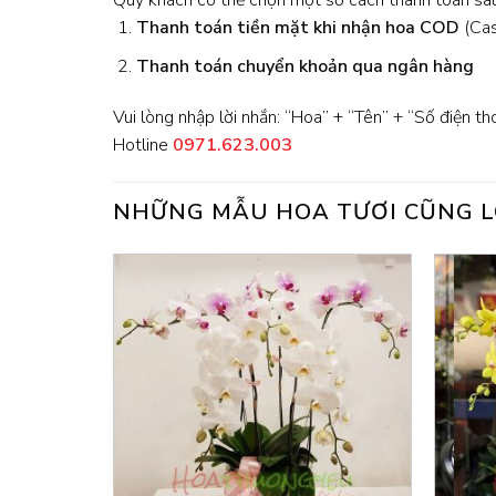
Quý khách có thể chọn một số cách thanh toán sau
Thanh toán tiền mặt khi nhận hoa
COD
(Cash
Thanh toán chuyển khoản qua ngân hàng
Vui lòng nhập lời nhắn: “Hoa” + “Tên” + “Số điện th
Hotline
0971.623.003
NHỮNG MẪU HOA TƯƠI CŨNG L