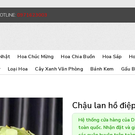
HOTLINE:
0971623003
Nhật
Hoa Chúc Mừng
Hoa Chia Buồn
Hoa Sáp
Ho
y
Loại Hoa
Cây Xanh Văn Phòng
Bánh Kem
Gấu 
Chậu lan hồ điệ
Hệ thống cửa hàng của 
toàn quốc. Nhận đặt và gi