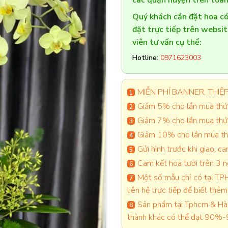
các quận huyện trên toàn
Quý khách cần đặt hoa 
đặt trực tiếp trên websi
viên tư vấn cụ thể:
Hotline:
0971623003
MIỄN PHÍ BANNER, THIỆP 
Giảm 5% cho lần mua thứ 
Giảm 7% cho lần mua thứ
Giảm 10% cho lần mua thứ
Gửi hình trước khi giao, 
Cam kết hoa tươi trên 3 
Một số mẫu chỉ có tại TPH
liên hệ trực tiếp để biết thêm 
Sản phẩm tại Tphcm & Hà 
thành khác có thể đạt 90%