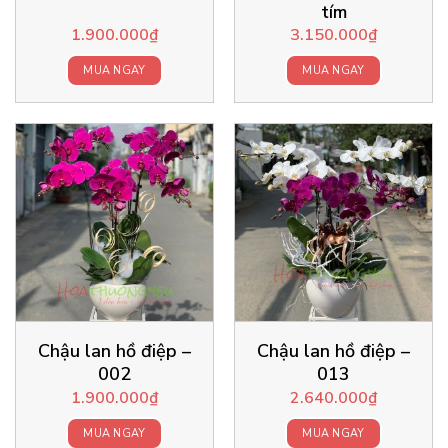
tím
1.900.000
₫
3.150.000
₫
MUA NGAY
MUA NGAY
Chậu lan hồ điệp –
Chậu lan hồ điệp –
002
013
1.900.000
₫
2.640.000
₫
MUA NGAY
MUA NGAY