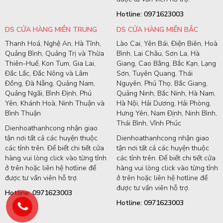
Hotline: 0971623003
DS CỬA HÀNG MIỀN TRUNG
DS CỬA HÀNG MIỀN BẮC
Thanh Hoá, Nghệ An, Hà Tĩnh,
Lào Cai, Yên Bái, Điện Biên, Hoà
Quảng Bình, Quảng Trị và Thừa
Bình, Lai Châu, Sơn La, Hà
Thiên-Huế, Kon Tum, Gia Lai,
Giang, Cao Bằng, Bắc Kạn, Lạng
Đắc Lắc, Đắc Nông và Lâm
Sơn, Tuyên Quang, Thái
Đồng, Đà Nẵng, Quảng Nam,
Nguyên, Phú Thọ, Bắc Giang,
Quảng Ngãi, Bình Định, Phú
Quảng Ninh, Bắc Ninh, Hà Nam,
Yên, Khánh Hoà, Ninh Thuận và
Hà Nội, Hải Dương, Hải Phòng,
Bình Thuận
Hưng Yên, Nam Định, Ninh Bình,
Thái Bình, Vĩnh Phúc
Dienhoathanhcong nhận giao
tận nơi tất cả các huyện thuộc
Dienhoathanhcong nhận giao
các tỉnh trên. Để biết chi tiết cửa
tận nơi tất cả các huyện thuộc
hàng vui lòng click vào từng tỉnh
các tỉnh trên. Để biết chi tiết cửa
ở trên hoặc liên hệ hotline để
hàng vui lòng click vào từng tỉnh
được tư vấn viên hỗ trợ.
ở trên hoặc liên hệ hotline để
được tư vấn viên hỗ trợ.
Hotline: 0971623003
Hotline: 0971623003