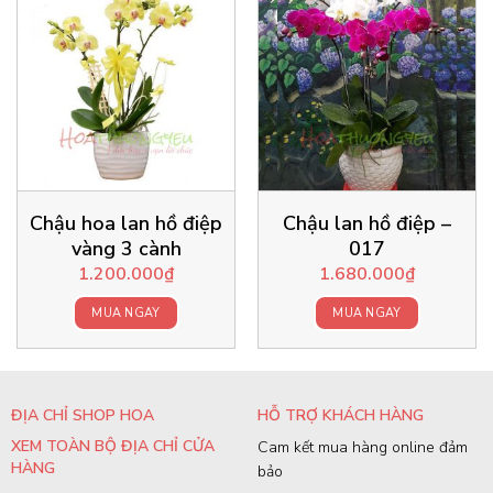
Chậu hoa lan hồ điệp
Chậu lan hồ điệp –
vàng 3 cành
017
1.200.000
₫
1.680.000
₫
MUA NGAY
MUA NGAY
ĐỊA CHỈ SHOP HOA
HỖ TRỢ KHÁCH HÀNG
XEM TOÀN BỘ ĐỊA CHỈ CỬA
Cam kết mua hàng online đảm
HÀNG
bảo