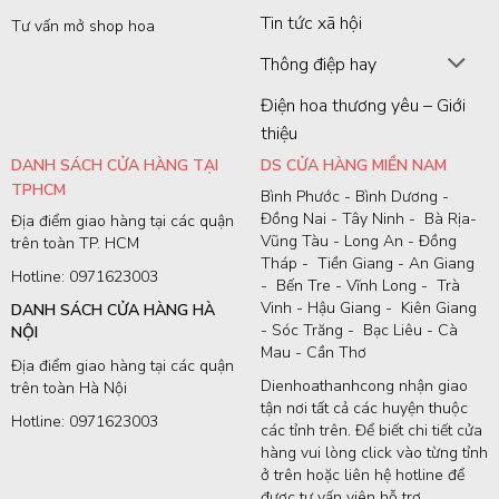
Tin tức xã hội
Tư vấn mở shop hoa
Thông điệp hay
Điện hoa thương yêu – Giới
thiệu
DANH SÁCH CỬA HÀNG TẠI
DS CỬA HÀNG MIỀN NAM
TPHCM
Bình Phước - Bình Dương -
Đồng Nai - Tây Ninh - Bà Rịa-
Địa điểm giao hàng tại các quận
Vũng Tàu - Long An - Đồng
trên toàn TP. HCM
Tháp - Tiền Giang - An Giang
Hotline: 0971623003
- Bến Tre - Vĩnh Long - Trà
Vinh - Hậu Giang - Kiên Giang
DANH SÁCH CỬA HÀNG HÀ
- Sóc Trăng - Bạc Liêu - Cà
NỘI
Mau - Cần Thơ
Địa điểm giao hàng tại các quận
Dienhoathanhcong nhận giao
trên toàn Hà Nội
tận nơi tất cả các huyện thuộc
Hotline: 0971623003
các tỉnh trên. Để biết chi tiết cửa
hàng vui lòng click vào từng tỉnh
ở trên hoặc liên hệ hotline để
được tư vấn viên hỗ trợ.