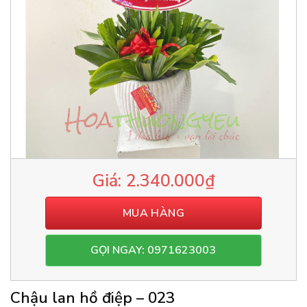
2.340.000
₫
MUA HÀNG
GỌI NGAY: 0971623003
Chậu lan hồ điệp – 023