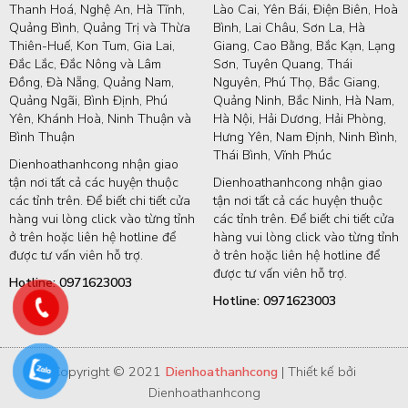
Thanh Hoá, Nghệ An, Hà Tĩnh,
Lào Cai, Yên Bái, Điện Biên, Hoà
Quảng Bình, Quảng Trị và Thừa
Bình, Lai Châu, Sơn La, Hà
Thiên-Huế, Kon Tum, Gia Lai,
Giang, Cao Bằng, Bắc Kạn, Lạng
Đắc Lắc, Đắc Nông và Lâm
Sơn, Tuyên Quang, Thái
Đồng, Đà Nẵng, Quảng Nam,
Nguyên, Phú Thọ, Bắc Giang,
Quảng Ngãi, Bình Định, Phú
Quảng Ninh, Bắc Ninh, Hà Nam,
Yên, Khánh Hoà, Ninh Thuận và
Hà Nội, Hải Dương, Hải Phòng,
Bình Thuận
Hưng Yên, Nam Định, Ninh Bình,
Thái Bình, Vĩnh Phúc
Dienhoathanhcong nhận giao
tận nơi tất cả các huyện thuộc
Dienhoathanhcong nhận giao
các tỉnh trên. Để biết chi tiết cửa
tận nơi tất cả các huyện thuộc
hàng vui lòng click vào từng tỉnh
các tỉnh trên. Để biết chi tiết cửa
ở trên hoặc liên hệ hotline để
hàng vui lòng click vào từng tỉnh
được tư vấn viên hỗ trợ.
ở trên hoặc liên hệ hotline để
được tư vấn viên hỗ trợ.
Hotline: 0971623003
Hotline: 0971623003
Copyright © 2021
Dienhoathanhcong
| Thiết kế bởi
Dienhoathanhcong