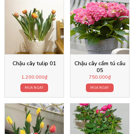
Chậu cây tulip 01
Chậu cây cẩm tú cầu
05
1.200.000
₫
750.000
₫
MUA NGAY
MUA NGAY