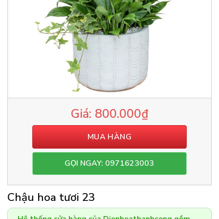
800.000
₫
MUA HÀNG
GỌI NGAY: 0971623003
Chậu hoa tươi 23
Hệ thống cửa hàng của Dienhoathanhcong gồm