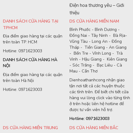
Điện hoa thương yêu – Giới
thiệu
DANH SÁCH CỬA HÀNG TẠI
DS CỬA HÀNG MIỀN NAM
TPHCM
Bình Phước - Bình Dương -
Đồng Nai - Tây Ninh - Bà Rịa-
Địa điểm giao hàng tại các quận
Vũng Tàu - Long An - Đồng
trên toàn TP. HCM
Tháp - Tiền Giang - An Giang
Hotline: 0971623003
- Bến Tre - Vĩnh Long - Trà
Vinh - Hậu Giang - Kiên Giang
DANH SÁCH CỬA HÀNG HÀ
- Sóc Trăng - Bạc Liêu - Cà
NỘI
Mau - Cần Thơ
Địa điểm giao hàng tại các quận
Dienhoathanhcong nhận giao
trên toàn Hà Nội
tận nơi tất cả các huyện thuộc
Hotline: 0971623003
các tỉnh trên. Để biết chi tiết cửa
hàng vui lòng click vào từng tỉnh
ở trên hoặc liên hệ hotline để
được tư vấn viên hỗ trợ.
Hotline: 0971623003
DS CỬA HÀNG MIỀN TRUNG
DS CỬA HÀNG MIỀN BẮC