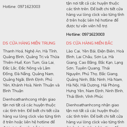
tận nơi tất cả các huyện thuộc
Hotline: 0971623003
các tỉnh trên. Để biết chi tiết cửa
hàng vui lòng click vào từng tỉnh
ở trên hoặc liên hệ hotline để
được tư vấn viên hỗ trợ.
Hotline: 0971623003
DS CỬA HÀNG MIỀN TRUNG
DS CỬA HÀNG MIỀN BẮC
Thanh Hoá, Nghệ An, Hà Tĩnh,
Lào Cai, Yên Bái, Điện Biên, Hoà
Quảng Bình, Quảng Trị và Thừa
Bình, Lai Châu, Sơn La, Hà
Thiên-Huế, Kon Tum, Gia Lai,
Giang, Cao Bằng, Bắc Kạn, Lạng
Đắc Lắc, Đắc Nông và Lâm
Sơn, Tuyên Quang, Thái
Đồng, Đà Nẵng, Quảng Nam,
Nguyên, Phú Thọ, Bắc Giang,
Quảng Ngãi, Bình Định, Phú
Quảng Ninh, Bắc Ninh, Hà Nam,
Yên, Khánh Hoà, Ninh Thuận và
Hà Nội, Hải Dương, Hải Phòng,
Bình Thuận
Hưng Yên, Nam Định, Ninh Bình,
Thái Bình, Vĩnh Phúc
Dienhoathanhcong nhận giao
tận nơi tất cả các huyện thuộc
Dienhoathanhcong nhận giao
các tỉnh trên. Để biết chi tiết cửa
tận nơi tất cả các huyện thuộc
hàng vui lòng click vào từng tỉnh
các tỉnh trên. Để biết chi tiết cửa
ở trên hoặc liên hệ hotline để
hàng vui lòng click vào từng tỉnh