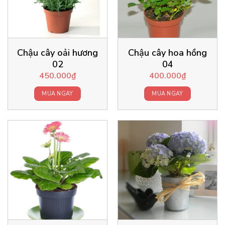
Chậu cây oải hương
Chậu cây hoa hồng
02
04
450.000
₫
400.000
₫
MUA NGAY
MUA NGAY