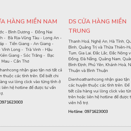
ỬA HÀNG MIỀN NAM
DS CỬA HÀNG MIỀN
TRUNG
ớc - Bình Dương - Đồng Nai
nh - Bà Rịa-Vũng Tàu - Long An -
Thanh Hoá, Nghệ An, Hà Tĩnh, Q
p - Tiền Giang - An Giang -
Bình, Quảng Trị và Thừa Thiên-H
- Vĩnh Long - Trà Vinh - Hậu
Tum, Gia Lai, Đắc Lắc, Đắc Nông 
Kiên Giang - Sóc Trăng - Bạc
Đồng, Đà Nẵng, Quảng Nam, Quản
à Mau - Cần Thơ
Bình Định, Phú Yên, Khánh Hoà, N
hanhcong nhận giao tận nơi tất cả
Thuận và Bình Thuận
 thuộc các tỉnh trên. Để biết chi
Dienhoathanhcong nhận giao tận n
hàng vui lòng click vào từng tỉnh ở
các huyện thuộc các tỉnh trên. Để b
 liên hệ hotline để được tư vấn
tiết cửa hàng vui lòng click vào từ
rợ.
trên hoặc liên hệ hotline để được 
: 0971623003
viên hỗ trợ.
Hotline: 0971623003