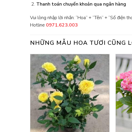
Thanh toán chuyển khoản qua ngân hàng
Vui lòng nhập lời nhắn: “Hoa” + “Tên” + “Số điện th
Hotline
0971.623.003
NHỮNG MẪU HOA TƯƠI CŨNG L