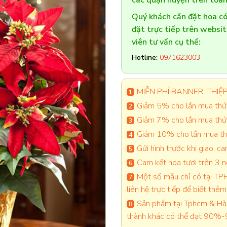
các quận huyện trên toàn
Quý khách cần đặt hoa 
đặt trực tiếp trên websi
viên tư vấn cụ thể:
Hotline:
0971623003
MIỄN PHÍ BANNER, THIỆP 
Giảm 5% cho lần mua thứ 
Giảm 7% cho lần mua thứ
Giảm 10% cho lần mua thứ
Gửi hình trước khi giao, 
Cam kết hoa tươi trên 3 
Một số mẫu chỉ có tại TPH
liên hệ trực tiếp để biết thêm 
Sản phẩm tại Tphcm & Hà 
thành khác có thể đạt 90%