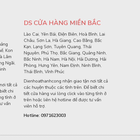
DS CỬA HÀNG MIỀN BẮC
Lào Cai, Yên Bái, Điện Biên, Hoà Bình, Lai
Châu, Sơn La, Hà Giang, Cao Bằng, Bắc
uảng
Kạn, Lạng Sơn, Tuyên Quang, Thái
uế, Kon
Nguyên, Phú Thọ, Bắc Giang, Quảng Ninh,
và Lâm
Bắc Ninh, Hà Nam, Hà Nội, Hải Dương, Hải
g Ngãi,
Phòng, Hưng Yên, Nam Định, Ninh Bình,
inh
Thái Bình, Vĩnh Phúc
Dienhoathanhcong nhận giao tận nơi tất cả
ơi tất cả
các huyện thuộc các tỉnh trên. Để biết chi
iết chi
tiết cửa hàng vui lòng click vào từng tỉnh ở
ng tỉnh ở
trên hoặc liên hệ hotline để được tư vấn
tư vấn
viên hỗ trợ.
Hotline: 0971623003