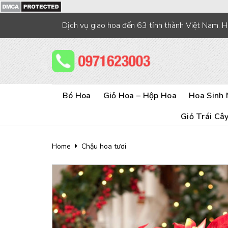
Skip
to
Dịch vụ giao hoa đến 63 tỉnh thành Việt Nam. 
content
Bó Hoa
Giỏ Hoa – Hộp Hoa
Hoa Sinh 
Giỏ Trái Câ
Home
Chậu hoa tươi