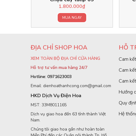
1.800.000
₫
MUA NGAY
ĐỊA CHỈ SHOP HOA
HỖ T
XEM TOÀN BỘ ĐỊA CHỈ CỬA HÀNG
Cam kết
Hỗ trợ tư vấn mua hàng 24/7
Cam kết
Hotline: 0971623003
Cam kết
Email: dienhoathanhcong.com@gmail.com
Hướng d
HKD Dịch Vụ Điện Hoa
Quy định
MST: 33M8011165
Hệ thốn
Dịch vụ giao hoa đến 63 tỉnh thành Việt
Nam.
Chúng tôi giao hoa gần như hoàn toàn
Miễn Phí đến các Quận nội thành Tp. Hồ