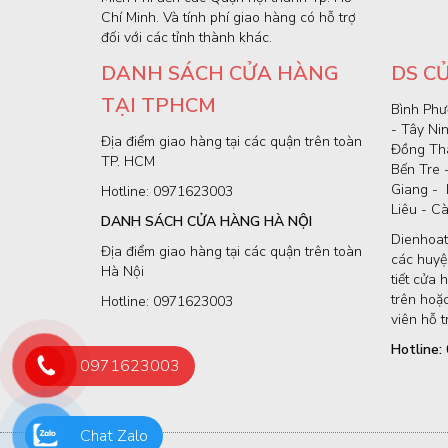
Chí Minh. Và tính phí giao hàng có hỗ trợ
đối với các tỉnh thành khác.
DANH SÁCH CỬA HÀNG
DS C
TẠI TPHCM
Bình Phư
- Tây Ni
Địa điểm giao hàng tại các quận trên toàn
Đồng Thá
TP. HCM
Bến Tre 
Giang - 
Hotline: 0971623003
Liêu - C
DANH SÁCH CỬA HÀNG HÀ NỘI
Dienhoat
Địa điểm giao hàng tại các quận trên toàn
các huyện
Hà Nội
tiết cửa 
trên hoặc
Hotline: 0971623003
viên hỗ t
Hotline
0971623003
Chat Zalo