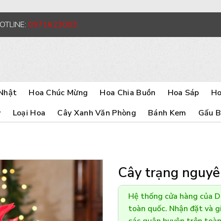
HOTLINE:
0971623003
Nhật
Hoa Chúc Mừng
Hoa Chia Buồn
Hoa Sáp
Ho
y
Loại Hoa
Cây Xanh Văn Phòng
Bánh Kem
Gấu 
Cây trạng nguyê
Hệ thống cửa hàng của 
toàn quốc. Nhận đặt và gi