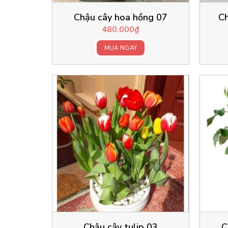
Chậu cây hoa hồng 07
Ch
480.000
₫
MUA NGAY
Chậu cây tulip 03
C