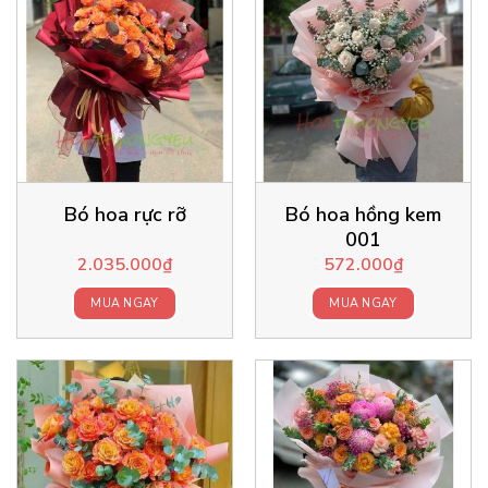
Bó hoa rực rỡ
Bó hoa hồng kem
001
2.035.000
₫
572.000
₫
MUA NGAY
MUA NGAY