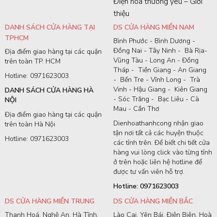
Điện hoa thương yêu – Giới
thiệu
DANH SÁCH CỬA HÀNG TẠI
DS CỬA HÀNG MIỀN NAM
TPHCM
Bình Phước - Bình Dương -
Đồng Nai - Tây Ninh - Bà Rịa-
Địa điểm giao hàng tại các quận
Vũng Tàu - Long An - Đồng
trên toàn TP. HCM
Tháp - Tiền Giang - An Giang
Hotline: 0971623003
- Bến Tre - Vĩnh Long - Trà
Vinh - Hậu Giang - Kiên Giang
DANH SÁCH CỬA HÀNG HÀ
- Sóc Trăng - Bạc Liêu - Cà
NỘI
Mau - Cần Thơ
Địa điểm giao hàng tại các quận
Dienhoathanhcong nhận giao
trên toàn Hà Nội
tận nơi tất cả các huyện thuộc
Hotline: 0971623003
các tỉnh trên. Để biết chi tiết cửa
hàng vui lòng click vào từng tỉnh
ở trên hoặc liên hệ hotline để
được tư vấn viên hỗ trợ.
Hotline: 0971623003
DS CỬA HÀNG MIỀN TRUNG
DS CỬA HÀNG MIỀN BẮC
Thanh Hoá, Nghệ An, Hà Tĩnh,
Lào Cai, Yên Bái, Điện Biên, Hoà