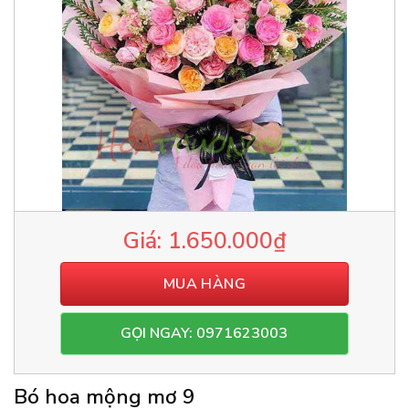
1.650.000
₫
MUA HÀNG
GỌI NGAY: 0971623003
Bó hoa mộng mơ 9