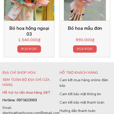
Bó hoa hồng ngoại
Bó hoa mẫu đơn
03
1.540.000
₫
990.000
₫
MUA NGAY
MUA NGAY
ĐỊA CHỈ SHOP HOA
HỖ TRỢ KHÁCH HÀNG
XEM TOÀN BỘ ĐỊA CHỈ CỬA
Cam kết mua hàng online đảm
HÀNG
bảo
Hỗ trợ tư vấn mua hàng 24/7
Cam kết bảo mật thông tin
Hotline: 0971623003
Cam kết bảo mật thanh toán
Email:
Hướng dẫn thanh toán
dienhoathanhcong.com@gmail.com