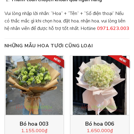
Vui lòng nhập lời nhắn: “Hoa” + “Tên” + “Số điện thoại” Nếu
có thắc mắc gì khi chọn hoa, đặt hoa, nhận hoa, vui lòng liên
hệ nhân viên để được hỗ trợ tốt nhất. Hotline
0971.623.003
NHỮNG MẪU HOA TƯƠI CŨNG LOẠI
Bó hoa 003
Bó hoa 006
1.155.000
₫
1.650.000
₫