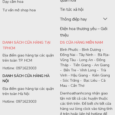
quản hoa
Dạy cắm hoa
Tin tức xã hội
Tư vấn mở shop hoa
Thông điệp hay
Điện hoa thương yêu – Giới
thiệu
DANH SÁCH CỬA HÀNG TẠI
DS CỬA HÀNG MIỀN NAM
TPHCM
Bình Phước - Bình Dương -
Đồng Nai - Tây Ninh - Bà Rịa-
Địa điểm giao hàng tại các quận
Vũng Tàu - Long An - Đồng
trên toàn TP. HCM
Tháp - Tiền Giang - An Giang
Hotline: 0971623003
- Bến Tre - Vĩnh Long - Trà
Vinh - Hậu Giang - Kiên Giang
DANH SÁCH CỬA HÀNG HÀ
- Sóc Trăng - Bạc Liêu - Cà
NỘI
Mau - Cần Thơ
Địa điểm giao hàng tại các quận
Dienhoathanhcong nhận giao
trên toàn Hà Nội
tận nơi tất cả các huyện thuộc
Hotline: 0971623003
các tỉnh trên. Để biết chi tiết cửa
hàng vui lòng click vào từng tỉnh
ở trên hoặc liên hệ hotline để