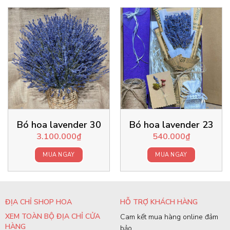
Bó hoa lavender 30
Bó hoa lavender 23
3.100.000
₫
540.000
₫
MUA NGAY
MUA NGAY
ĐỊA CHỈ SHOP HOA
HỖ TRỢ KHÁCH HÀNG
XEM TOÀN BỘ ĐỊA CHỈ CỬA
Cam kết mua hàng online đảm
HÀNG
bảo