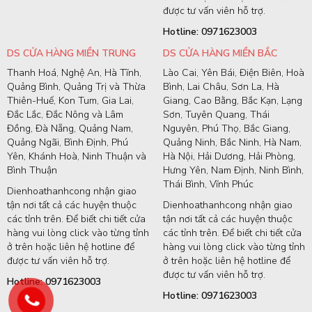
được tư vấn viên hỗ trợ.
Hotline: 0971623003
DS CỬA HÀNG MIỀN TRUNG
DS CỬA HÀNG MIỀN BẮC
Thanh Hoá, Nghệ An, Hà Tĩnh,
Lào Cai, Yên Bái, Điện Biên, Hoà
Quảng Bình, Quảng Trị và Thừa
Bình, Lai Châu, Sơn La, Hà
Thiên-Huế, Kon Tum, Gia Lai,
Giang, Cao Bằng, Bắc Kạn, Lạng
Đắc Lắc, Đắc Nông và Lâm
Sơn, Tuyên Quang, Thái
Đồng, Đà Nẵng, Quảng Nam,
Nguyên, Phú Thọ, Bắc Giang,
Quảng Ngãi, Bình Định, Phú
Quảng Ninh, Bắc Ninh, Hà Nam,
Yên, Khánh Hoà, Ninh Thuận và
Hà Nội, Hải Dương, Hải Phòng,
Bình Thuận
Hưng Yên, Nam Định, Ninh Bình,
Thái Bình, Vĩnh Phúc
Dienhoathanhcong nhận giao
tận nơi tất cả các huyện thuộc
Dienhoathanhcong nhận giao
các tỉnh trên. Để biết chi tiết cửa
tận nơi tất cả các huyện thuộc
hàng vui lòng click vào từng tỉnh
các tỉnh trên. Để biết chi tiết cửa
ở trên hoặc liên hệ hotline để
hàng vui lòng click vào từng tỉnh
được tư vấn viên hỗ trợ.
ở trên hoặc liên hệ hotline để
được tư vấn viên hỗ trợ.
Hotline: 0971623003
Hotline: 0971623003