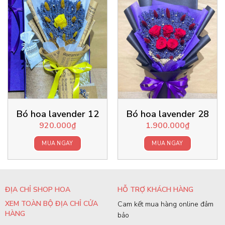
Bó hoa lavender 12
Bó hoa lavender 28
920.000
₫
1.900.000
₫
MUA NGAY
MUA NGAY
ĐỊA CHỈ SHOP HOA
HỖ TRỢ KHÁCH HÀNG
XEM TOÀN BỘ ĐỊA CHỈ CỬA
Cam kết mua hàng online đảm
HÀNG
bảo