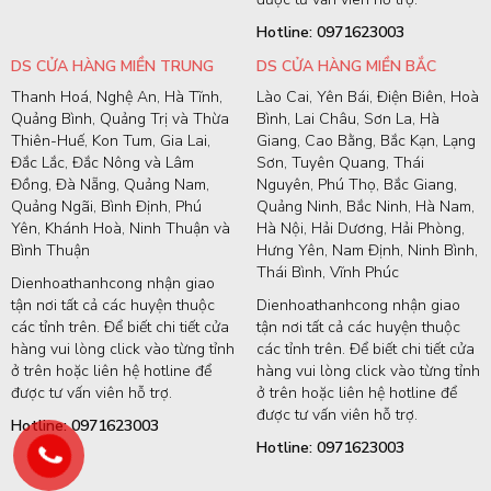
Hotline: 0971623003
DS CỬA HÀNG MIỀN TRUNG
DS CỬA HÀNG MIỀN BẮC
Thanh Hoá, Nghệ An, Hà Tĩnh,
Lào Cai, Yên Bái, Điện Biên, Hoà
Quảng Bình, Quảng Trị và Thừa
Bình, Lai Châu, Sơn La, Hà
Thiên-Huế, Kon Tum, Gia Lai,
Giang, Cao Bằng, Bắc Kạn, Lạng
Đắc Lắc, Đắc Nông và Lâm
Sơn, Tuyên Quang, Thái
Đồng, Đà Nẵng, Quảng Nam,
Nguyên, Phú Thọ, Bắc Giang,
Quảng Ngãi, Bình Định, Phú
Quảng Ninh, Bắc Ninh, Hà Nam,
Yên, Khánh Hoà, Ninh Thuận và
Hà Nội, Hải Dương, Hải Phòng,
Bình Thuận
Hưng Yên, Nam Định, Ninh Bình,
Thái Bình, Vĩnh Phúc
Dienhoathanhcong nhận giao
tận nơi tất cả các huyện thuộc
Dienhoathanhcong nhận giao
các tỉnh trên. Để biết chi tiết cửa
tận nơi tất cả các huyện thuộc
hàng vui lòng click vào từng tỉnh
các tỉnh trên. Để biết chi tiết cửa
ở trên hoặc liên hệ hotline để
hàng vui lòng click vào từng tỉnh
được tư vấn viên hỗ trợ.
ở trên hoặc liên hệ hotline để
được tư vấn viên hỗ trợ.
Hotline: 0971623003
Hotline: 0971623003