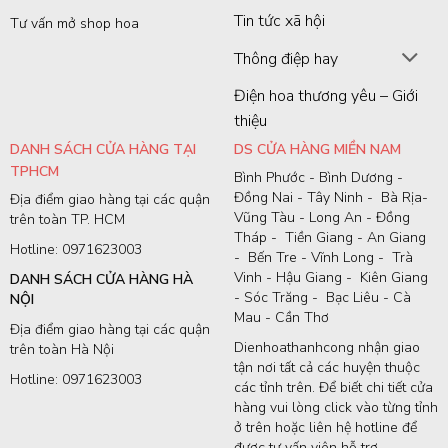
Tin tức xã hội
Tư vấn mở shop hoa
Thông điệp hay
Điện hoa thương yêu – Giới
thiệu
DANH SÁCH CỬA HÀNG TẠI
DS CỬA HÀNG MIỀN NAM
TPHCM
Bình Phước - Bình Dương -
Đồng Nai - Tây Ninh - Bà Rịa-
Địa điểm giao hàng tại các quận
Vũng Tàu - Long An - Đồng
trên toàn TP. HCM
Tháp - Tiền Giang - An Giang
Hotline: 0971623003
- Bến Tre - Vĩnh Long - Trà
Vinh - Hậu Giang - Kiên Giang
DANH SÁCH CỬA HÀNG HÀ
- Sóc Trăng - Bạc Liêu - Cà
NỘI
Mau - Cần Thơ
Địa điểm giao hàng tại các quận
Dienhoathanhcong nhận giao
trên toàn Hà Nội
tận nơi tất cả các huyện thuộc
Hotline: 0971623003
các tỉnh trên. Để biết chi tiết cửa
hàng vui lòng click vào từng tỉnh
ở trên hoặc liên hệ hotline để
được tư vấn viên hỗ trợ.