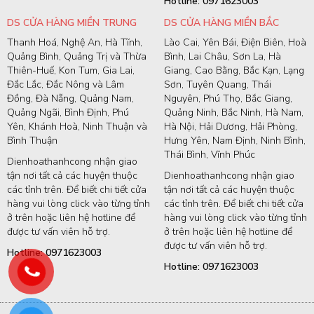
Hotline: 0971623003
DS CỬA HÀNG MIỀN TRUNG
DS CỬA HÀNG MIỀN BẮC
Thanh Hoá, Nghệ An, Hà Tĩnh,
Lào Cai, Yên Bái, Điện Biên, Hoà
Quảng Bình, Quảng Trị và Thừa
Bình, Lai Châu, Sơn La, Hà
Thiên-Huế, Kon Tum, Gia Lai,
Giang, Cao Bằng, Bắc Kạn, Lạng
Đắc Lắc, Đắc Nông và Lâm
Sơn, Tuyên Quang, Thái
Đồng, Đà Nẵng, Quảng Nam,
Nguyên, Phú Thọ, Bắc Giang,
Quảng Ngãi, Bình Định, Phú
Quảng Ninh, Bắc Ninh, Hà Nam,
Yên, Khánh Hoà, Ninh Thuận và
Hà Nội, Hải Dương, Hải Phòng,
Bình Thuận
Hưng Yên, Nam Định, Ninh Bình,
Thái Bình, Vĩnh Phúc
Dienhoathanhcong nhận giao
tận nơi tất cả các huyện thuộc
Dienhoathanhcong nhận giao
các tỉnh trên. Để biết chi tiết cửa
tận nơi tất cả các huyện thuộc
hàng vui lòng click vào từng tỉnh
các tỉnh trên. Để biết chi tiết cửa
ở trên hoặc liên hệ hotline để
hàng vui lòng click vào từng tỉnh
được tư vấn viên hỗ trợ.
ở trên hoặc liên hệ hotline để
được tư vấn viên hỗ trợ.
Hotline: 0971623003
Hotline: 0971623003