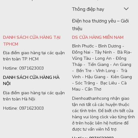
Thông điệp hay
Điện hoa thương yêu – Giới
thiệu
DANH SÁCH CỬA HÀNG TẠI
DS CỬA HÀNG MIỀN NAM
TPHCM
Bình Phước - Bình Dương -
Đồng Nai - Tây Ninh - Bà Rịa-
Địa điểm giao hàng tại các quận
Vũng Tàu - Long An - Đồng
trên toàn TP. HCM
Tháp - Tiền Giang - An Giang
Hotline: 0971623003
- Bến Tre - Vĩnh Long - Trà
Vinh - Hậu Giang - Kiên Giang
DANH SÁCH CỬA HÀNG HÀ
- Sóc Trăng - Bạc Liêu - Cà
NỘI
Mau - Cần Thơ
Địa điểm giao hàng tại các quận
Dienhoathanhcong nhận giao
trên toàn Hà Nội
tận nơi tất cả các huyện thuộc
Hotline: 0971623003
các tỉnh trên. Để biết chi tiết cửa
hàng vui lòng click vào từng tỉnh
ở trên hoặc liên hệ hotline để
được tư vấn viên hỗ trợ.