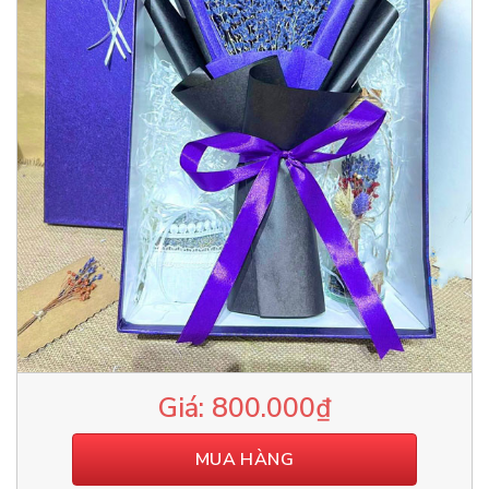
800.000
₫
MUA HÀNG