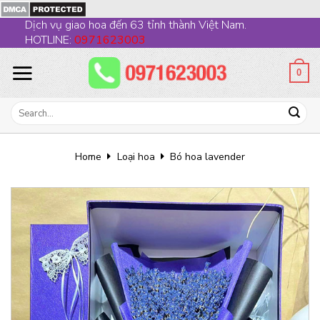
Skip
Dịch vụ giao hoa đến 63 tỉnh thành Việt Nam.
to
HOTLINE:
0971623003
content
0
Search
for:
Home
Loại hoa
Bó hoa lavender