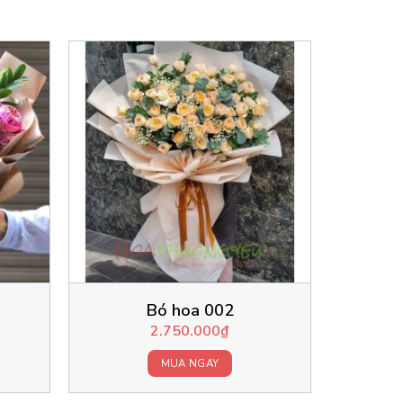
Bó hoa 002
2.750.000
₫
MUA NGAY