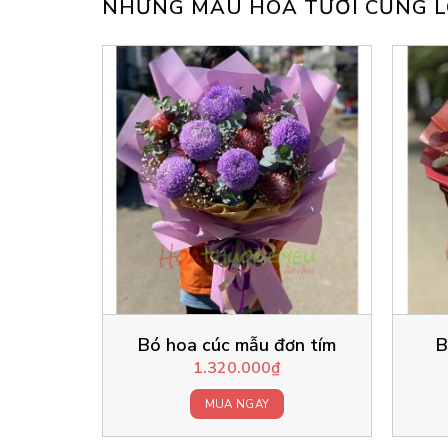
NHỮNG MẪU HOA TƯƠI CŨNG L
Bó hoa cúc mẫu đơn tím
B
1.320.000
₫
MUA NGAY