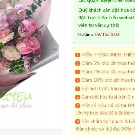
các quận huyện trên toàn
Quý khách cần đặt hoa 
đặt trực tiếp trên websi
viên tư vấn cụ thể:
Hotline:
0971623003
MIỄN PHÍ BANNER, THIỆP 
Giảm 5% cho lần mua thứ 
Giảm 7% cho lần mua thứ
Giảm 10% cho lần mua thứ
Gửi hình trước khi giao, 
Cam kết hoa tươi trên 3 
Một số mẫu chỉ có tại TPH
liên hệ trực tiếp để biết thêm 
Sản phẩm tại Tphcm & Hà 
thành khác có thể đạt 90%