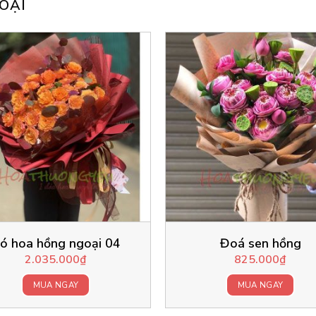
OẠI
ó hoa hồng ngoại 04
Đoá sen hồng
2.035.000
₫
825.000
₫
MUA NGAY
MUA NGAY