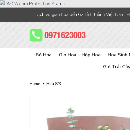
Skip
to
Dịch vụ giao hoa đến 63 tỉnh thành Việt Nam. 
content
Bó Hoa
Giỏ Hoa – Hộp Hoa
Hoa Sinh 
Giỏ Trái Câ
Home
Hoa 8/3