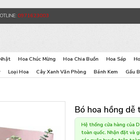
HOTLINE:
0971623003
Nhật
Hoa Chúc Mừng
Hoa Chia Buồn
Hoa Sáp
Ho
y
Loại Hoa
Cây Xanh Văn Phòng
Bánh Kem
Gấu 
Bó hoa hồng dễ 
Hệ thống cửa hàng của 
toàn quốc. Nhận đặt và gi