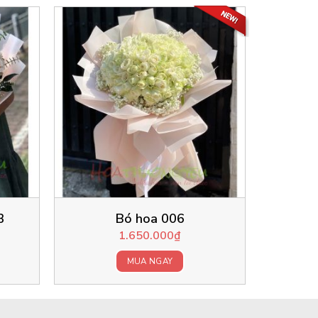
3
Bó hoa 006
1.650.000
₫
MUA NGAY