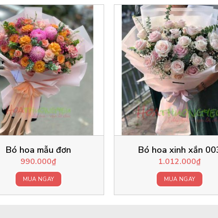
Bó hoa mẫu đơn
Bó hoa xinh xắn 00
990.000
₫
1.012.000
₫
MUA NGAY
MUA NGAY