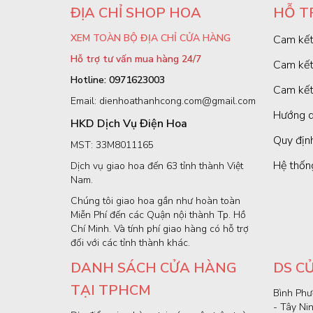
ĐỊA CHỈ SHOP HOA
HỖ T
XEM TOÀN BỘ ĐỊA CHỈ CỬA HÀNG
Cam kết
Hỗ trợ tư vấn mua hàng 24/7
Cam kết
Hotline: 0971623003
Cam kết
Email: dienhoathanhcong.com@gmail.com
Hướng d
HKD Dịch Vụ Điện Hoa
Quy định
MST: 33M8011165
Hệ thốn
Dịch vụ giao hoa đến 63 tỉnh thành Việt
Nam.
Chúng tôi giao hoa gần như hoàn toàn
Miễn Phí đến các Quận nội thành Tp. Hồ
Chí Minh. Và tính phí giao hàng có hỗ trợ
đối với các tỉnh thành khác.
DANH SÁCH CỬA HÀNG
DS C
TẠI TPHCM
Bình Phư
- Tây Ni