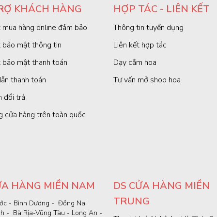
RỢ KHÁCH HÀNG
HỢP TÁC - LIÊN KẾT
 mua hàng online đảm bảo
Thông tin tuyển dụng
 bảo mật thông tin
Liên kết hợp tác
 bảo mật thanh toán
Dạy cắm hoa
ẫn thanh toán
Tư vấn mở shop hoa
 đổi trả
g cửa hàng trên toàn quốc
ỬA HÀNG MIỀN NAM
DS CỬA HÀNG MIỀN
TRUNG
ớc - Bình Dương - Đồng Nai
nh - Bà Rịa-Vũng Tàu - Long An -