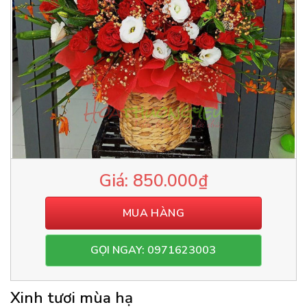
850.000
₫
MUA HÀNG
GỌI NGAY: 0971623003
Xinh tươi mùa hạ