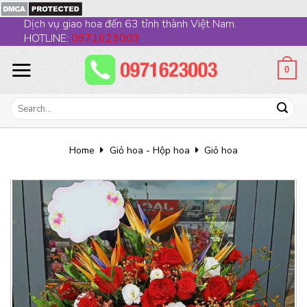
Skip
Dịch vụ giao hoa đến 63 tỉnh thành Việt Nam.
to
HOTLINE:
0971623003
content
0
Search
for:
Home
Giỏ hoa - Hộp hoa
Giỏ hoa