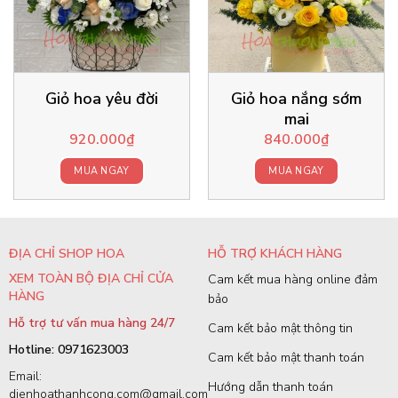
Giỏ hoa yêu đời
Giỏ hoa nắng sớm
mai
920.000
₫
840.000
₫
MUA NGAY
MUA NGAY
ĐỊA CHỈ SHOP HOA
HỖ TRỢ KHÁCH HÀNG
XEM TOÀN BỘ ĐỊA CHỈ CỬA
Cam kết mua hàng online đảm
HÀNG
bảo
Hỗ trợ tư vấn mua hàng 24/7
Cam kết bảo mật thông tin
Hotline: 0971623003
Cam kết bảo mật thanh toán
Email:
Hướng dẫn thanh toán
dienhoathanhcong.com@gmail.com