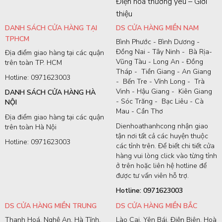
Điện hoa thương yêu – Giới
thiệu
DANH SÁCH CỬA HÀNG TẠI
DS CỬA HÀNG MIỀN NAM
TPHCM
Bình Phước - Bình Dương -
Đồng Nai - Tây Ninh - Bà Rịa-
Địa điểm giao hàng tại các quận
Vũng Tàu - Long An - Đồng
trên toàn TP. HCM
Tháp - Tiền Giang - An Giang
Hotline: 0971623003
- Bến Tre - Vĩnh Long - Trà
Vinh - Hậu Giang - Kiên Giang
DANH SÁCH CỬA HÀNG HÀ
- Sóc Trăng - Bạc Liêu - Cà
NỘI
Mau - Cần Thơ
Địa điểm giao hàng tại các quận
Dienhoathanhcong nhận giao
trên toàn Hà Nội
tận nơi tất cả các huyện thuộc
Hotline: 0971623003
các tỉnh trên. Để biết chi tiết cửa
hàng vui lòng click vào từng tỉnh
ở trên hoặc liên hệ hotline để
được tư vấn viên hỗ trợ.
Hotline: 0971623003
DS CỬA HÀNG MIỀN TRUNG
DS CỬA HÀNG MIỀN BẮC
Thanh Hoá, Nghệ An, Hà Tĩnh,
Lào Cai, Yên Bái, Điện Biên, Hoà