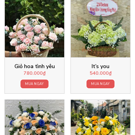
Giỏ hoa tình yêu
It’s you
780.000
₫
540.000
₫
MUA NGAY
MUA NGAY