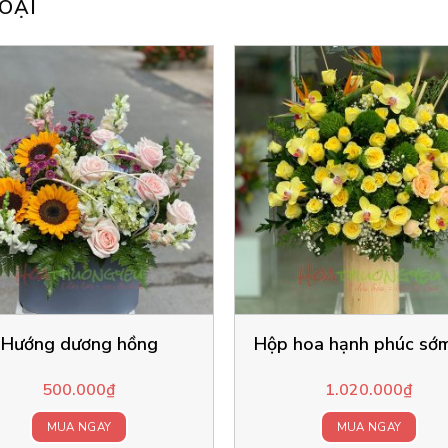
OẠI
Hướng dương hồng
Hộp hoa hạnh phúc sớm
500.000
₫
1.020.000
₫
MUA NGAY
MUA NGAY