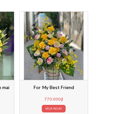
 mai
For My Best Friend
770.000
₫
MUA NGAY