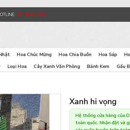
HOTLINE:
0971623003
Nhật
Hoa Chúc Mừng
Hoa Chia Buồn
Hoa Sáp
Ho
y
Loại Hoa
Cây Xanh Văn Phòng
Bánh Kem
Gấu 
Xanh hi vọng
Hệ thống cửa hàng của 
toàn quốc. Nhận đặt và gi