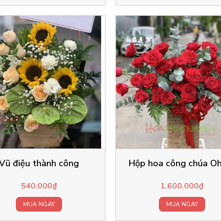
Vũ điệu thành công
Hộp hoa công chúa O
540.000
₫
1.600.000
₫
MUA NGAY
MUA NGAY