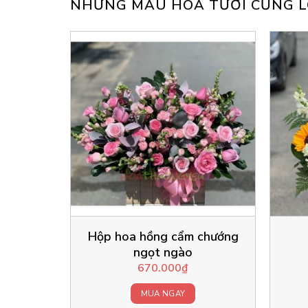
NHỮNG MẪU HOA TƯƠI CŨNG L
Hộp hoa hồng cẩm chướng
ngọt ngào
670.000
₫
MUA NGAY