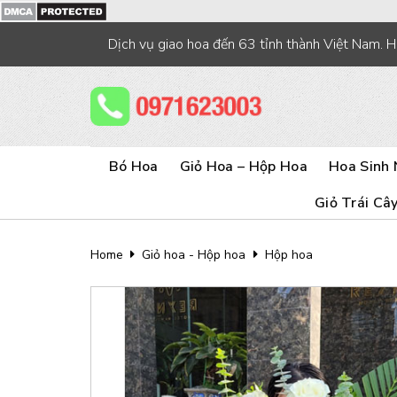
Skip
to
Dịch vụ giao hoa đến 63 tỉnh thành Việt Nam. 
content
Bó Hoa
Giỏ Hoa – Hộp Hoa
Hoa Sinh 
Giỏ Trái Câ
Home
Giỏ hoa - Hộp hoa
Hộp hoa