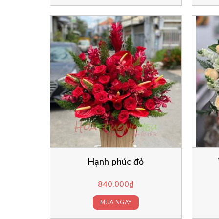
Hạnh phúc đỏ
840.000
₫
MUA NGAY