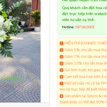
các quận huyện trên toàn
Quý khách cần đặt hoa 
đặt trực tiếp trên websi
viên tư vấn cụ thể:
Hotline:
0971623003
MIỄN PHÍ BANNER, THIỆP 
Giảm 5% cho lần mua thứ 
Giảm 7% cho lần mua thứ
Giảm 10% cho lần mua thứ
Gửi hình trước khi giao, 
Cam kết hoa tươi trên 3 
Một số mẫu chỉ có tại TPH
liên hệ trực tiếp để biết thêm 
Sản phẩm tại Tphcm & Hà 
thành khác có thể đạt 90%