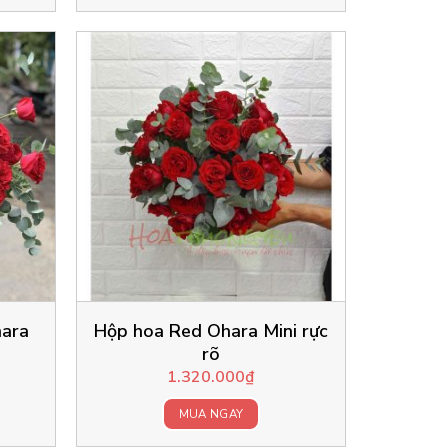
hara
Hộp hoa Red Ohara Mini rực
rõ
1.320.000
₫
MUA NGAY