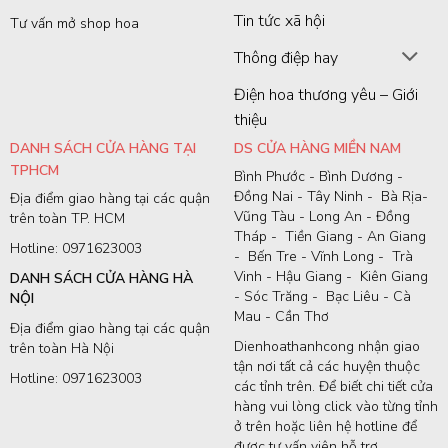
Tin tức xã hội
Tư vấn mở shop hoa
Thông điệp hay
Điện hoa thương yêu – Giới
thiệu
DANH SÁCH CỬA HÀNG TẠI
DS CỬA HÀNG MIỀN NAM
TPHCM
Bình Phước - Bình Dương -
Đồng Nai - Tây Ninh - Bà Rịa-
Địa điểm giao hàng tại các quận
Vũng Tàu - Long An - Đồng
trên toàn TP. HCM
Tháp - Tiền Giang - An Giang
Hotline: 0971623003
- Bến Tre - Vĩnh Long - Trà
Vinh - Hậu Giang - Kiên Giang
DANH SÁCH CỬA HÀNG HÀ
- Sóc Trăng - Bạc Liêu - Cà
NỘI
Mau - Cần Thơ
Địa điểm giao hàng tại các quận
Dienhoathanhcong nhận giao
trên toàn Hà Nội
tận nơi tất cả các huyện thuộc
Hotline: 0971623003
các tỉnh trên. Để biết chi tiết cửa
hàng vui lòng click vào từng tỉnh
ở trên hoặc liên hệ hotline để
được tư vấn viên hỗ trợ.