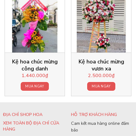
Kệ hoa chúc mừng
Kệ hoa chúc mừng
công danh
vươn xa
1.440.000
₫
2.500.000
₫
MUA NGAY
MUA NGAY
ĐỊA CHỈ SHOP HOA
HỖ TRỢ KHÁCH HÀNG
XEM TOÀN BỘ ĐỊA CHỈ CỬA
Cam kết mua hàng online đảm
HÀNG
bảo