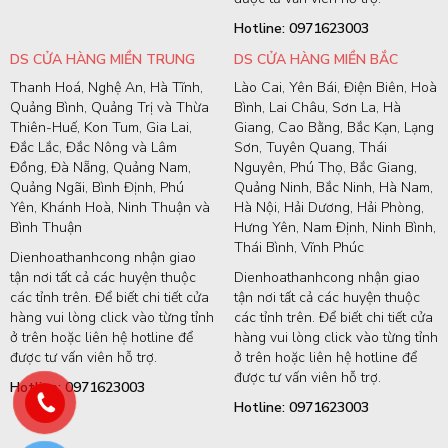
Hotline: 0971623003
DS CỬA HÀNG MIỀN TRUNG
DS CỬA HÀNG MIỀN BẮC
Thanh Hoá, Nghệ An, Hà Tĩnh,
Lào Cai, Yên Bái, Điện Biên, Hoà
Quảng Bình, Quảng Trị và Thừa
Bình, Lai Châu, Sơn La, Hà
Thiên-Huế, Kon Tum, Gia Lai,
Giang, Cao Bằng, Bắc Kạn, Lạng
Đắc Lắc, Đắc Nông và Lâm
Sơn, Tuyên Quang, Thái
Đồng, Đà Nẵng, Quảng Nam,
Nguyên, Phú Thọ, Bắc Giang,
Quảng Ngãi, Bình Định, Phú
Quảng Ninh, Bắc Ninh, Hà Nam,
Yên, Khánh Hoà, Ninh Thuận và
Hà Nội, Hải Dương, Hải Phòng,
Bình Thuận
Hưng Yên, Nam Định, Ninh Bình,
Thái Bình, Vĩnh Phúc
Dienhoathanhcong nhận giao
tận nơi tất cả các huyện thuộc
Dienhoathanhcong nhận giao
các tỉnh trên. Để biết chi tiết cửa
tận nơi tất cả các huyện thuộc
hàng vui lòng click vào từng tỉnh
các tỉnh trên. Để biết chi tiết cửa
ở trên hoặc liên hệ hotline để
hàng vui lòng click vào từng tỉnh
được tư vấn viên hỗ trợ.
ở trên hoặc liên hệ hotline để
được tư vấn viên hỗ trợ.
Hotline: 0971623003
Hotline: 0971623003