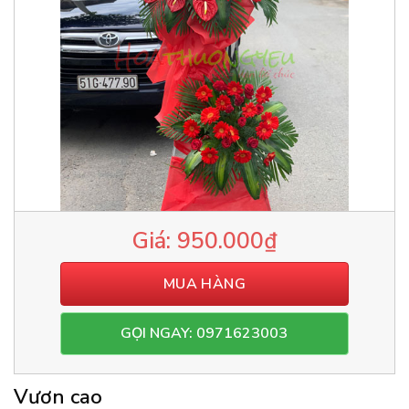
950.000
₫
MUA HÀNG
GỌI NGAY: 0971623003
Vươn cao