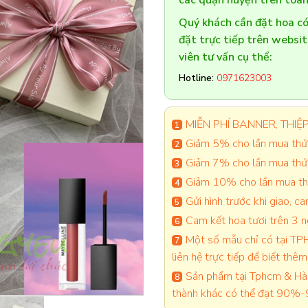
các quận huyện trên toàn
Quý khách cần đặt hoa 
đặt trực tiếp trên websi
viên tư vấn cụ thể:
Hotline:
0971623003
MIỄN PHÍ BANNER, THIỆP 
Giảm 5% cho lần mua thứ 
Giảm 7% cho lần mua thứ
Giảm 10% cho lần mua thứ
Gửi hình trước khi giao, 
Cam kết hoa tươi trên 3 
Một số mẫu chỉ có tại TPH
liên hệ trực tiếp để biết thêm 
Sản phẩm tại Tphcm & Hà 
thành khác có thể đạt 90%