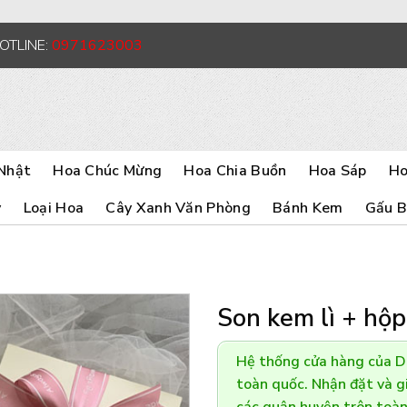
HOTLINE:
0971623003
Nhật
Hoa Chúc Mừng
Hoa Chia Buồn
Hoa Sáp
Ho
y
Loại Hoa
Cây Xanh Văn Phòng
Bánh Kem
Gấu 
Son kem lì + hộp
Hệ thống cửa hàng của 
toàn quốc. Nhận đặt và gi