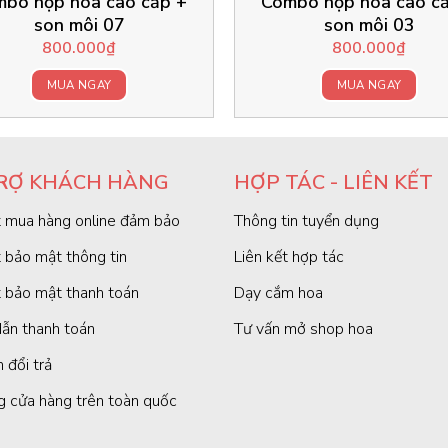
bo hộp hoa cao cấp +
Combo hộp hoa cao c
son môi 07
son môi 03
800.000
₫
800.000
₫
MUA NGAY
MUA NGAY
RỢ KHÁCH HÀNG
HỢP TÁC - LIÊN KẾT
 mua hàng online đảm bảo
Thông tin tuyển dụng
 bảo mật thông tin
Liên kết hợp tác
 bảo mật thanh toán
Dạy cắm hoa
ẫn thanh toán
Tư vấn mở shop hoa
 đổi trả
g cửa hàng trên toàn quốc