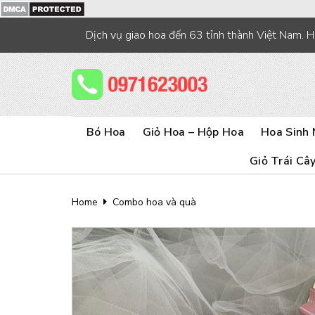
Skip
to
Dịch vụ giao hoa đến 63 tỉnh thành Việt Nam. 
content
Bó Hoa
Giỏ Hoa – Hộp Hoa
Hoa Sinh 
Giỏ Trái Câ
Home
Combo hoa và quà