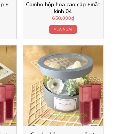
ấp +
Combo hộp hoa cao cấp +mắt
kính 04
650.000
₫
MUA NGAY