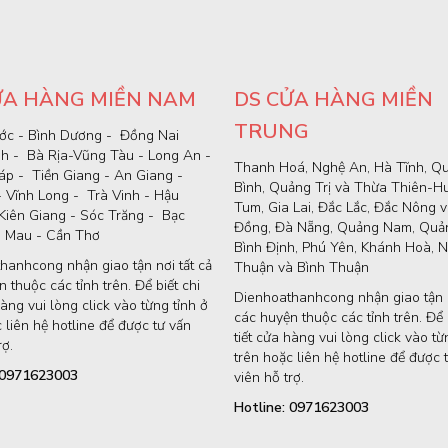
ỬA HÀNG MIỀN NAM
DS CỬA HÀNG MIỀN
TRUNG
ớc - Bình Dương - Đồng Nai
nh - Bà Rịa-Vũng Tàu - Long An -
Thanh Hoá, Nghệ An, Hà Tĩnh, Q
p - Tiền Giang - An Giang -
Bình, Quảng Trị và Thừa Thiên-H
- Vĩnh Long - Trà Vinh - Hậu
Tum, Gia Lai, Đắc Lắc, Đắc Nông 
Kiên Giang - Sóc Trăng - Bạc
Đồng, Đà Nẵng, Quảng Nam, Quản
à Mau - Cần Thơ
Bình Định, Phú Yên, Khánh Hoà, N
hanhcong nhận giao tận nơi tất cả
Thuận và Bình Thuận
 thuộc các tỉnh trên. Để biết chi
Dienhoathanhcong nhận giao tận n
hàng vui lòng click vào từng tỉnh ở
các huyện thuộc các tỉnh trên. Để b
 liên hệ hotline để được tư vấn
tiết cửa hàng vui lòng click vào từ
rợ.
trên hoặc liên hệ hotline để được 
: 0971623003
viên hỗ trợ.
Hotline: 0971623003