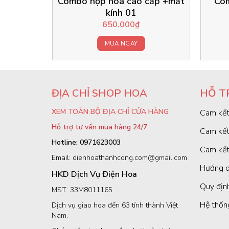
Combo hộp hoa cao cấp +mắt
Com
kính 01
650.000
₫
MUA NGAY
ĐỊA CHỈ SHOP HOA
HỖ T
XEM TOÀN BỘ ĐỊA CHỈ CỬA HÀNG
Cam kết
Hỗ trợ tư vấn mua hàng 24/7
Cam kết
Hotline: 0971623003
Cam kết
Email: dienhoathanhcong.com@gmail.com
Hướng d
HKD Dịch Vụ Điện Hoa
Quy định
MST: 33M8011165
Hệ thốn
Dịch vụ giao hoa đến 63 tỉnh thành Việt
Nam.