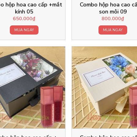
o hộp hoa cao cấp +mắt
Combo hộp hoa cao c
kính 05
son môi 09
650.000
₫
800.000
₫
MUA NGAY
MUA NGAY