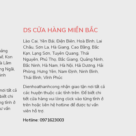
DS CỬA HÀNG MIỀN BẮC
Lào Cai, Yên Bái, Điện Biên, Hoà Bình, Lai
Châu, Sơn La, Hà Giang, Cao Bằng, Bắc
uảng
Kạn, Lạng Sơn, Tuyên Quang, Thái
uế, Kon
Nguyên, Phú Thọ, Bắc Giang, Quảng Ninh,
và Lâm
Bắc Ninh, Hà Nam, Hà Nội, Hải Dương, Hải
g Ngãi,
Phòng, Hưng Yên, Nam Định, Ninh Bình,
inh
Thái Bình, Vĩnh Phúc
Dienhoathanhcong nhận giao tận nơi tất cả
ơi tất cả
các huyện thuộc các tỉnh trên. Để biết chi
iết chi
tiết cửa hàng vui lòng click vào từng tỉnh ở
ng tỉnh ở
trên hoặc liên hệ hotline để được tư vấn
tư vấn
viên hỗ trợ.
Hotline: 0971623003