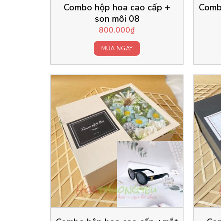
Combo hộp hoa cao cấp +
Comb
son môi 08
800.000
₫
MUA NGAY