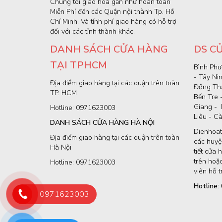
Chúng tôi giao hoa gần như hoàn toàn
Miễn Phí đến các Quận nội thành Tp. Hồ
Chí Minh. Và tính phí giao hàng có hỗ trợ
đối với các tỉnh thành khác.
DANH SÁCH CỬA HÀNG
DS C
TẠI TPHCM
Bình Phư
- Tây Ni
Địa điểm giao hàng tại các quận trên toàn
Đồng Thá
TP. HCM
Bến Tre 
Giang - 
Hotline: 0971623003
Liêu - C
DANH SÁCH CỬA HÀNG HÀ NỘI
Dienhoat
Địa điểm giao hàng tại các quận trên toàn
các huyện
Hà Nội
tiết cửa 
trên hoặc
Hotline: 0971623003
viên hỗ t
Hotline
0971623003