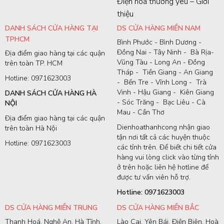
Điện hoa thương yêu – Giới
thiệu
DANH SÁCH CỬA HÀNG TẠI
DS CỬA HÀNG MIỀN NAM
TPHCM
Bình Phước - Bình Dương -
Đồng Nai - Tây Ninh - Bà Rịa-
Địa điểm giao hàng tại các quận
Vũng Tàu - Long An - Đồng
trên toàn TP. HCM
Tháp - Tiền Giang - An Giang
Hotline: 0971623003
- Bến Tre - Vĩnh Long - Trà
Vinh - Hậu Giang - Kiên Giang
DANH SÁCH CỬA HÀNG HÀ
- Sóc Trăng - Bạc Liêu - Cà
NỘI
Mau - Cần Thơ
Địa điểm giao hàng tại các quận
Dienhoathanhcong nhận giao
trên toàn Hà Nội
tận nơi tất cả các huyện thuộc
Hotline: 0971623003
các tỉnh trên. Để biết chi tiết cửa
hàng vui lòng click vào từng tỉnh
ở trên hoặc liên hệ hotline để
được tư vấn viên hỗ trợ.
Hotline: 0971623003
DS CỬA HÀNG MIỀN TRUNG
DS CỬA HÀNG MIỀN BẮC
Thanh Hoá, Nghệ An, Hà Tĩnh,
Lào Cai, Yên Bái, Điện Biên, Hoà