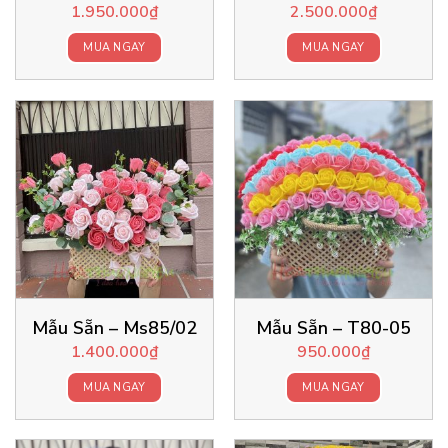
1.950.000
₫
2.500.000
₫
MUA NGAY
MUA NGAY
Mẫu Sẵn – Ms85/02
Mẫu Sẵn – T80-05
1.400.000
₫
950.000
₫
MUA NGAY
MUA NGAY