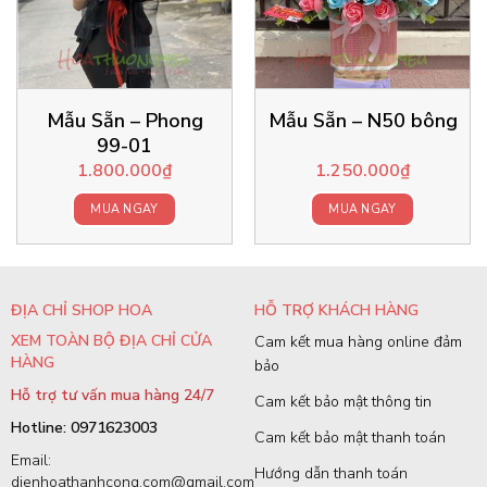
Mẫu Sẵn – Phong
Mẫu Sẵn – N50 bông
99-01
1.800.000
₫
1.250.000
₫
MUA NGAY
MUA NGAY
ĐỊA CHỈ SHOP HOA
HỖ TRỢ KHÁCH HÀNG
XEM TOÀN BỘ ĐỊA CHỈ CỬA
Cam kết mua hàng online đảm
HÀNG
bảo
Hỗ trợ tư vấn mua hàng 24/7
Cam kết bảo mật thông tin
Hotline: 0971623003
Cam kết bảo mật thanh toán
Email:
Hướng dẫn thanh toán
dienhoathanhcong.com@gmail.com