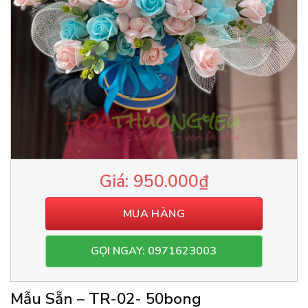
950.000
₫
MUA HÀNG
GỌI NGAY: 0971623003
Mẫu Sẵn – TR-02- 50bong