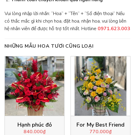
Vui lòng nhập lời nhắn: “Hoa” + “Tên” + “Số điện thoại” Nếu
có thắc mắc gì khi chọn hoa, đặt hoa, nhận hoa, vui lòng liên
hệ nhân viên để được hỗ trợ tốt nhất. Hotline
0971.623.003
NHỮNG MẪU HOA TƯƠI CŨNG LOẠI
Hạnh phúc đỏ
For My Best Friend
840.000
₫
770.000
₫