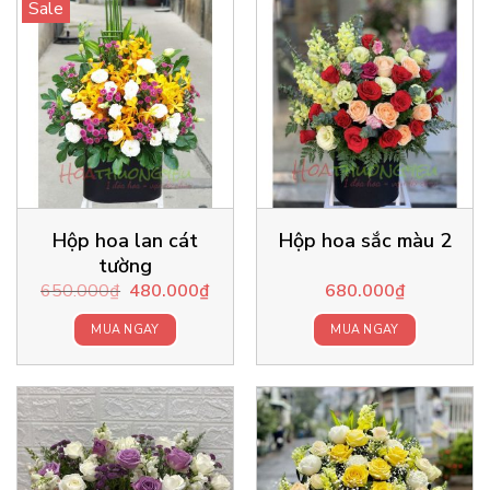
Sale
Hộp hoa lan cát
Hộp hoa sắc màu 2
tường
Original
Current
650.000
₫
480.000
₫
680.000
₫
price
price
was:
is:
650.000₫.
480.000₫.
MUA NGAY
MUA NGAY