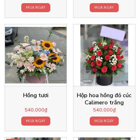
MUA NGAY
MUA NGAY
Hồng tươi
Hộp hoa hồng đỏ cúc
Calimero trắng
540.000
₫
540.000
₫
MUA NGAY
MUA NGAY