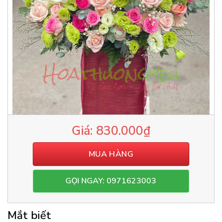
830.000
₫
MUA HÀNG
GỌI NGAY: 0971623003
Mắt biết