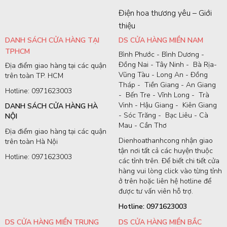
Điện hoa thương yêu – Giới
thiệu
DANH SÁCH CỬA HÀNG TẠI
DS CỬA HÀNG MIỀN NAM
TPHCM
Bình Phước - Bình Dương -
Đồng Nai - Tây Ninh - Bà Rịa-
Địa điểm giao hàng tại các quận
Vũng Tàu - Long An - Đồng
trên toàn TP. HCM
Tháp - Tiền Giang - An Giang
Hotline: 0971623003
- Bến Tre - Vĩnh Long - Trà
Vinh - Hậu Giang - Kiên Giang
DANH SÁCH CỬA HÀNG HÀ
- Sóc Trăng - Bạc Liêu - Cà
NỘI
Mau - Cần Thơ
Địa điểm giao hàng tại các quận
Dienhoathanhcong nhận giao
trên toàn Hà Nội
tận nơi tất cả các huyện thuộc
Hotline: 0971623003
các tỉnh trên. Để biết chi tiết cửa
hàng vui lòng click vào từng tỉnh
ở trên hoặc liên hệ hotline để
được tư vấn viên hỗ trợ.
Hotline: 0971623003
DS CỬA HÀNG MIỀN TRUNG
DS CỬA HÀNG MIỀN BẮC