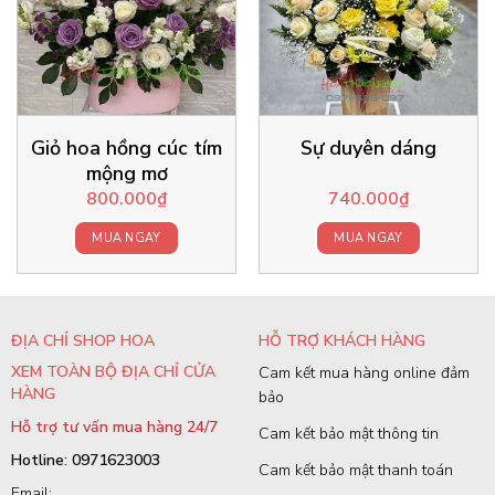
Giỏ hoa hồng cúc tím
Sự duyên dáng
mộng mơ
800.000
₫
740.000
₫
MUA NGAY
MUA NGAY
ĐỊA CHỈ SHOP HOA
HỖ TRỢ KHÁCH HÀNG
XEM TOÀN BỘ ĐỊA CHỈ CỬA
Cam kết mua hàng online đảm
HÀNG
bảo
Hỗ trợ tư vấn mua hàng 24/7
Cam kết bảo mật thông tin
Hotline: 0971623003
Cam kết bảo mật thanh toán
Email: