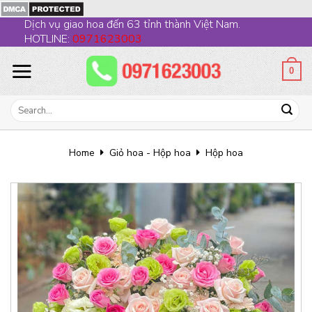
Skip
Dịch vụ giao hoa đến 63 tỉnh thành Việt Nam.
to
HOTLINE:
0971623003
content
0
Search
for:
Home
Giỏ hoa - Hộp hoa
Hộp hoa