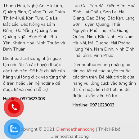
Thanh Hoá, Nghệ An, Hà Tĩnh,
Lào Cai, Yên Bái, Điện Biên, Hoà
Quảng Bình, Quảng Trị và Thừa
Bình, Lai Châu, Sơn La, Hà
Thiên-Huế, Kon Tum, Gia Lai,
Giang, Cao Bằng, Bắc Kạn, Lạng
Đắc Lắc, Đắc Nông và Lâm
Sơn, Tuyên Quang, Thái
Đồng, Đà Nẵng, Quảng Nam,
Nguyên, Phú Thọ, Bắc Giang,
Quảng Ngãi, Bình Định, Phú
Quảng Ninh, Bắc Ninh, Hà Nam,
Yên, Khánh Hoà, Ninh Thuận và
Hà Nội, Hải Dương, Hải Phòng,
Bình Thuận
Hưng Yên, Nam Định, Ninh Bình,
Thái Bình, Vĩnh Phúc
Dienhoathanhcong nhận giao
tận nơi tất cả các huyện thuộc
Dienhoathanhcong nhận giao
các tỉnh trên. Để biết chi tiết cửa
tận nơi tất cả các huyện thuộc
hàng vui lòng click vào từng tỉnh
các tỉnh trên. Để biết chi tiết cửa
ở trên hoặc liên hệ hotline để
hàng vui lòng click vào từng tỉnh
được tư vấn viên hỗ trợ.
ở trên hoặc liên hệ hotline để
được tư vấn viên hỗ trợ.
Hotline: 0971623003
Hotline: 0971623003
Copyright © 2021
Dienhoathanhcong
| Thiết kế bởi
Dienhoathanhcong