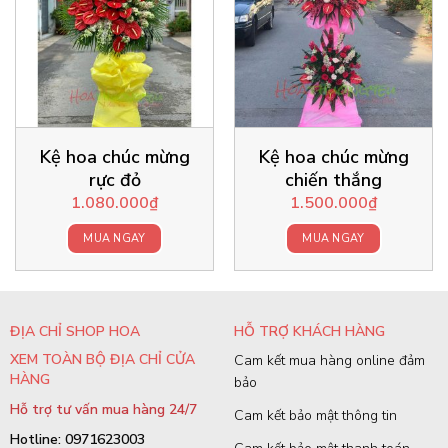
Kệ hoa chúc mừng
Kệ hoa chúc mừng
rực đỏ
chiến thắng
1.080.000
₫
1.500.000
₫
MUA NGAY
MUA NGAY
ĐỊA CHỈ SHOP HOA
HỖ TRỢ KHÁCH HÀNG
XEM TOÀN BỘ ĐỊA CHỈ CỬA
Cam kết mua hàng online đảm
HÀNG
bảo
Hỗ trợ tư vấn mua hàng 24/7
Cam kết bảo mật thông tin
Hotline: 0971623003