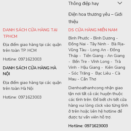
Thông điệp hay
Điện hoa thương yêu – Giới
thiệu
DANH SÁCH CỬA HÀNG TẠI
DS CỬA HÀNG MIỀN NAM
TPHCM
Bình Phước - Bình Dương -
Đồng Nai - Tây Ninh - Bà Rịa-
Địa điểm giao hàng tại các quận
Vũng Tàu - Long An - Đồng
trên toàn TP. HCM
Tháp - Tiền Giang - An Giang
Hotline: 0971623003
- Bến Tre - Vĩnh Long - Trà
Vinh - Hậu Giang - Kiên Giang
DANH SÁCH CỬA HÀNG HÀ
- Sóc Trăng - Bạc Liêu - Cà
NỘI
Mau - Cần Thơ
Địa điểm giao hàng tại các quận
Dienhoathanhcong nhận giao
trên toàn Hà Nội
tận nơi tất cả các huyện thuộc
Hotline: 0971623003
các tỉnh trên. Để biết chi tiết cửa
hàng vui lòng click vào từng tỉnh
ở trên hoặc liên hệ hotline để
được tư vấn viên hỗ trợ.
Hotline: 0971623003