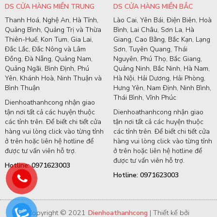
DS CỬA HÀNG MIỀN TRUNG
DS CỬA HÀNG MIỀN BẮC
Thanh Hoá, Nghệ An, Hà Tĩnh,
Lào Cai, Yên Bái, Điện Biên, Hoà
Quảng Bình, Quảng Trị và Thừa
Bình, Lai Châu, Sơn La, Hà
Thiên-Huế, Kon Tum, Gia Lai,
Giang, Cao Bằng, Bắc Kạn, Lạng
Đắc Lắc, Đắc Nông và Lâm
Sơn, Tuyên Quang, Thái
Đồng, Đà Nẵng, Quảng Nam,
Nguyên, Phú Thọ, Bắc Giang,
Quảng Ngãi, Bình Định, Phú
Quảng Ninh, Bắc Ninh, Hà Nam,
Yên, Khánh Hoà, Ninh Thuận và
Hà Nội, Hải Dương, Hải Phòng,
Bình Thuận
Hưng Yên, Nam Định, Ninh Bình,
Thái Bình, Vĩnh Phúc
Dienhoathanhcong nhận giao
tận nơi tất cả các huyện thuộc
Dienhoathanhcong nhận giao
các tỉnh trên. Để biết chi tiết cửa
tận nơi tất cả các huyện thuộc
hàng vui lòng click vào từng tỉnh
các tỉnh trên. Để biết chi tiết cửa
ở trên hoặc liên hệ hotline để
hàng vui lòng click vào từng tỉnh
được tư vấn viên hỗ trợ.
ở trên hoặc liên hệ hotline để
được tư vấn viên hỗ trợ.
Hotline: 0971623003
Hotline: 0971623003
Copyright © 2021
Dienhoathanhcong
| Thiết kế bởi