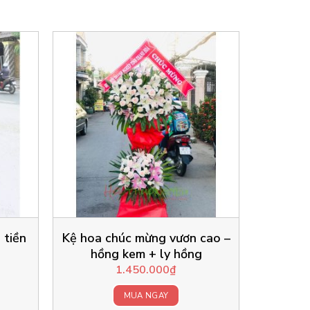
 tiền
Kệ hoa chúc mừng vươn cao –
hồng kem + ly hồng
1.450.000
₫
MUA NGAY