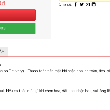
0
₫
Chia sẽ:
003
HẨM
:
 on Delivery) - Thanh toán tiền mặt khi nhận hoa, an toàn, tiện lợi
oại” Nếu có thắc mắc gì khi chọn hoa, đặt hoa, nhận hoa, vui lòng l