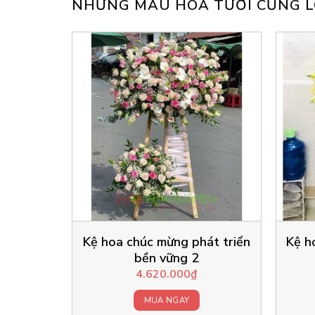
NHỮNG MẪU HOA TƯƠI CŨNG L
Kệ hoa chúc mừng phát triển
Kệ h
bền vững 2
4.620.000
₫
MUA NGAY