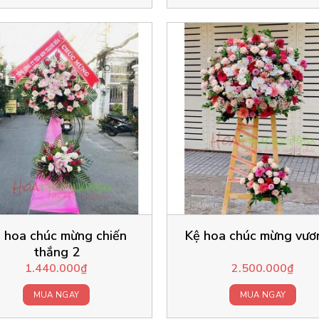
 hoa chúc mừng chiến
Kệ hoa chúc mừng vươ
thắng 2
1.440.000
₫
2.500.000
₫
MUA NGAY
MUA NGAY