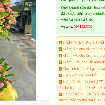
các quận huyện trên toàn
Quý khách cần đặt hoa 
đặt trực tiếp trên websi
viên tư vấn cụ thể:
Hotline:
0971623003
MIỄN PHÍ BANNER, THIỆP 
Giảm 5% cho lần mua thứ 
Giảm 7% cho lần mua thứ
Giảm 10% cho lần mua thứ
Gửi hình trước khi giao, 
Cam kết hoa tươi trên 3 
Một số mẫu chỉ có tại TPH
liên hệ trực tiếp để biết thêm 
Sản phẩm tại Tphcm & Hà 
thành khác có thể đạt 90%