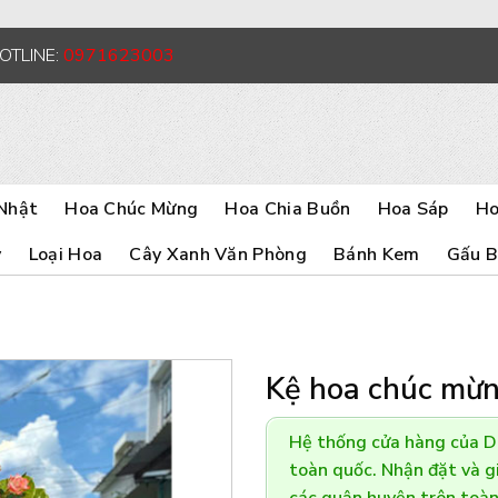
HOTLINE:
0971623003
Nhật
Hoa Chúc Mừng
Hoa Chia Buồn
Hoa Sáp
Ho
y
Loại Hoa
Cây Xanh Văn Phòng
Bánh Kem
Gấu 
Kệ hoa chúc mừ
Hệ thống cửa hàng của 
toàn quốc. Nhận đặt và gi