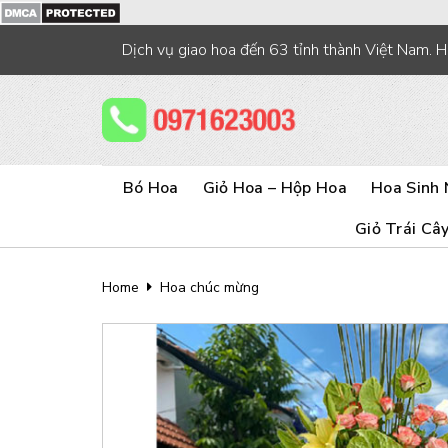
Skip
to
Dịch vụ giao hoa đến 63 tỉnh thành Việt Nam. 
content
Bó Hoa
Giỏ Hoa – Hộp Hoa
Hoa Sinh 
Giỏ Trái Câ
Home
Hoa chúc mừng