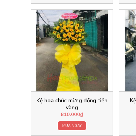
Kệ hoa chúc mừng đồng tiền
Kệ
vàng
810.000
₫
MUA NGAY