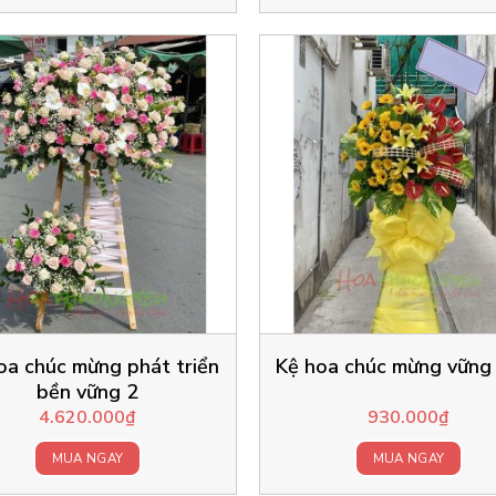
oa chúc mừng phát triển
Kệ hoa chúc mừng vững
bền vững 2
4.620.000
₫
930.000
₫
MUA NGAY
MUA NGAY