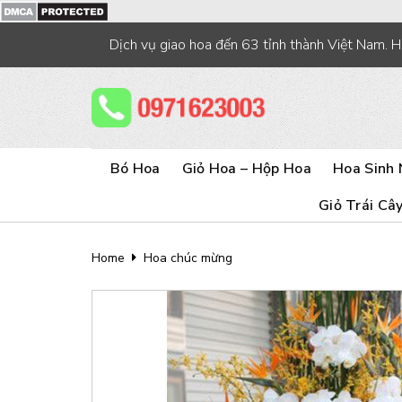
Skip
to
Dịch vụ giao hoa đến 63 tỉnh thành Việt Nam. 
content
Bó Hoa
Giỏ Hoa – Hộp Hoa
Hoa Sinh 
Giỏ Trái Câ
Home
Hoa chúc mừng