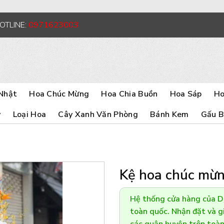
HOTLINE:
0971623003
Nhật
Hoa Chúc Mừng
Hoa Chia Buồn
Hoa Sáp
Ho
y
Loại Hoa
Cây Xanh Văn Phòng
Bánh Kem
Gấu 
Kệ hoa chúc mừ
Hệ thống cửa hàng của 
toàn quốc. Nhận đặt và gi