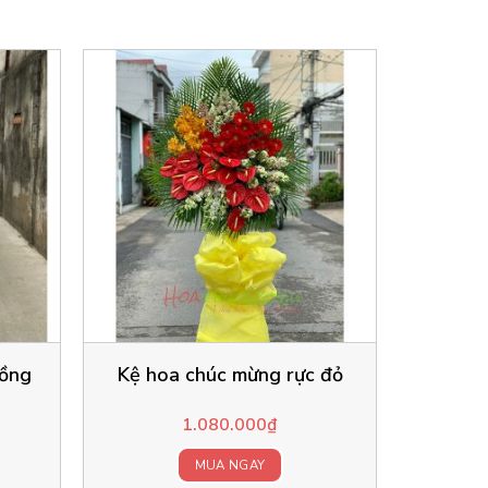
hồng
Kệ hoa chúc mừng rực đỏ
1.080.000
₫
MUA NGAY