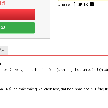
0
₫
Chia sẽ:
003
HẨM
:
 on Delivery) - Thanh toán tiền mặt khi nhận hoa, an toàn, tiện lợi
oại” Nếu có thắc mắc gì khi chọn hoa, đặt hoa, nhận hoa, vui lòng l