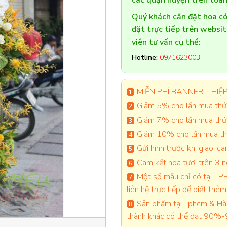
các quận huyện trên toàn
Quý khách cần đặt hoa 
đặt trực tiếp trên websi
viên tư vấn cụ thể:
Hotline:
0971623003
MIỄN PHÍ BANNER, THIỆP 
Giảm 5% cho lần mua thứ 
Giảm 7% cho lần mua thứ
Giảm 10% cho lần mua thứ
Gửi hình trước khi giao, 
Cam kết hoa tươi trên 3 
Một số mẫu chỉ có tại TPH
liên hệ trực tiếp để biết thêm 
Sản phẩm tại Tphcm & Hà 
thành khác có thể đạt 90%