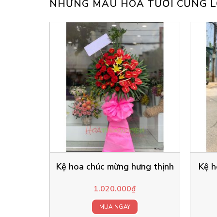
NHỮNG MẪU HOA TƯƠI CŨNG L
Kệ hoa chúc mừng hưng thịnh
Kệ h
1.020.000
₫
MUA NGAY