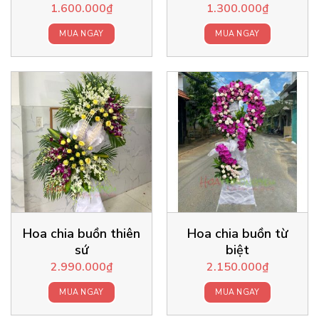
1.600.000
₫
1.300.000
₫
MUA NGAY
MUA NGAY
Hoa chia buồn thiên
Hoa chia buồn từ
sứ
biệt
2.990.000
₫
2.150.000
₫
MUA NGAY
MUA NGAY