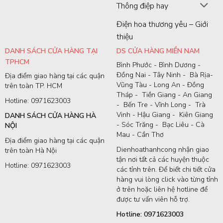
Thông điệp hay
Điện hoa thương yêu – Giới
thiệu
DANH SÁCH CỬA HÀNG TẠI
DS CỬA HÀNG MIỀN NAM
TPHCM
Bình Phước - Bình Dương -
Đồng Nai - Tây Ninh - Bà Rịa-
Địa điểm giao hàng tại các quận
Vũng Tàu - Long An - Đồng
trên toàn TP. HCM
Tháp - Tiền Giang - An Giang
Hotline: 0971623003
- Bến Tre - Vĩnh Long - Trà
Vinh - Hậu Giang - Kiên Giang
DANH SÁCH CỬA HÀNG HÀ
- Sóc Trăng - Bạc Liêu - Cà
NỘI
Mau - Cần Thơ
Địa điểm giao hàng tại các quận
Dienhoathanhcong nhận giao
trên toàn Hà Nội
tận nơi tất cả các huyện thuộc
Hotline: 0971623003
các tỉnh trên. Để biết chi tiết cửa
hàng vui lòng click vào từng tỉnh
ở trên hoặc liên hệ hotline để
được tư vấn viên hỗ trợ.
Hotline: 0971623003