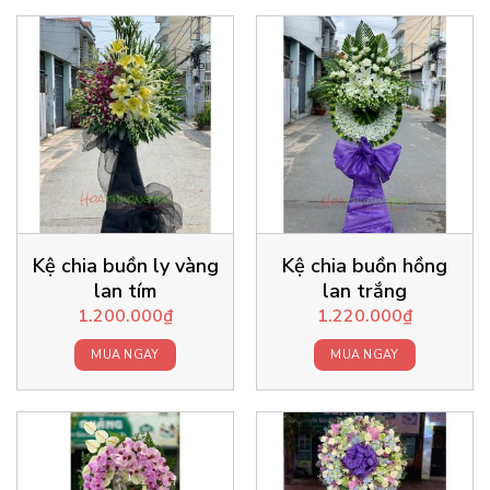
Kệ chia buồn ly vàng
Kệ chia buồn hồng
lan tím
lan trắng
1.200.000
₫
1.220.000
₫
MUA NGAY
MUA NGAY