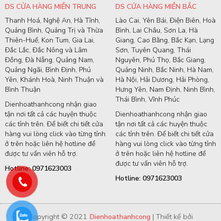
DS CỬA HÀNG MIỀN TRUNG
DS CỬA HÀNG MIỀN BẮC
Thanh Hoá, Nghệ An, Hà Tĩnh,
Lào Cai, Yên Bái, Điện Biên, Hoà
Quảng Bình, Quảng Trị và Thừa
Bình, Lai Châu, Sơn La, Hà
Thiên-Huế, Kon Tum, Gia Lai,
Giang, Cao Bằng, Bắc Kạn, Lạng
Đắc Lắc, Đắc Nông và Lâm
Sơn, Tuyên Quang, Thái
Đồng, Đà Nẵng, Quảng Nam,
Nguyên, Phú Thọ, Bắc Giang,
Quảng Ngãi, Bình Định, Phú
Quảng Ninh, Bắc Ninh, Hà Nam,
Yên, Khánh Hoà, Ninh Thuận và
Hà Nội, Hải Dương, Hải Phòng,
Bình Thuận
Hưng Yên, Nam Định, Ninh Bình,
Thái Bình, Vĩnh Phúc
Dienhoathanhcong nhận giao
tận nơi tất cả các huyện thuộc
Dienhoathanhcong nhận giao
các tỉnh trên. Để biết chi tiết cửa
tận nơi tất cả các huyện thuộc
hàng vui lòng click vào từng tỉnh
các tỉnh trên. Để biết chi tiết cửa
ở trên hoặc liên hệ hotline để
hàng vui lòng click vào từng tỉnh
được tư vấn viên hỗ trợ.
ở trên hoặc liên hệ hotline để
được tư vấn viên hỗ trợ.
Hotline: 0971623003
Hotline: 0971623003
Copyright © 2021
Dienhoathanhcong
| Thiết kế bởi