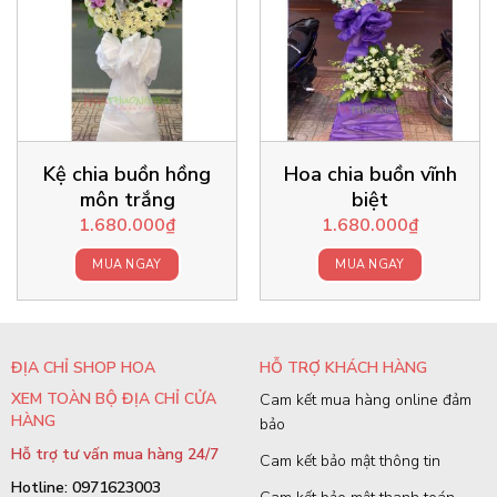
Kệ chia buồn hồng
Hoa chia buồn vĩnh
môn trắng
biệt
1.680.000
₫
1.680.000
₫
MUA NGAY
MUA NGAY
ĐỊA CHỈ SHOP HOA
HỖ TRỢ KHÁCH HÀNG
XEM TOÀN BỘ ĐỊA CHỈ CỬA
Cam kết mua hàng online đảm
HÀNG
bảo
Hỗ trợ tư vấn mua hàng 24/7
Cam kết bảo mật thông tin
Hotline: 0971623003