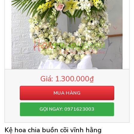
1.300.000
₫
MUA HÀNG
GỌI NGAY: 0971623003
Kệ hoa chia buồn cõi vĩnh hằng