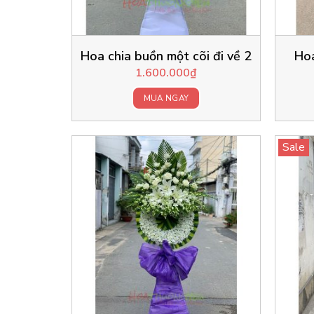
Hoa chia buồn một cõi đi về 2
Hoa
1.600.000
₫
MUA NGAY
Sale