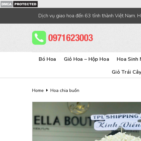
Skip
to
Dịch vụ giao hoa đến 63 tỉnh thành Việt Nam. 
content
Bó Hoa
Giỏ Hoa – Hộp Hoa
Hoa Sinh 
Giỏ Trái Câ
Home
Hoa chia buồn