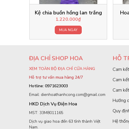
Kệ chia buồn hồng lan trắng
Hoa
1.220.000
₫
MUA NGAY
ĐỊA CHỈ SHOP HOA
HỖ T
XEM TOÀN BỘ ĐỊA CHỈ CỬA HÀNG
Cam kết
Hỗ trợ tư vấn mua hàng 24/7
Cam kết
Hotline: 0971623003
Cam kết
Email: dienhoathanhcong.com@gmail.com
Hướng d
HKD Dịch Vụ Điện Hoa
Quy định
MST: 33M8011165
Hệ thốn
Dịch vụ giao hoa đến 63 tỉnh thành Việt
Nam.