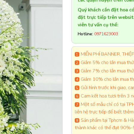
các quận huyện trên toàn
Quý khách cần đặt hoa 
đặt trực tiếp trên websi
viên tư vấn cụ thể:
Hotline:
0971623003
MIỄN PHÍ BANNER, THIỆP 
Giảm 5% cho lần mua thứ 
Giảm 7% cho lần mua thứ
Giảm 10% cho lần mua thứ
Gửi hình trước khi giao, 
Cam kết hoa tươi trên 3 
Một số mẫu chỉ có tại TPH
liên hệ trực tiếp để biết thêm 
Sản phẩm tại Tphcm & Hà 
thành khác có thể đạt 90%