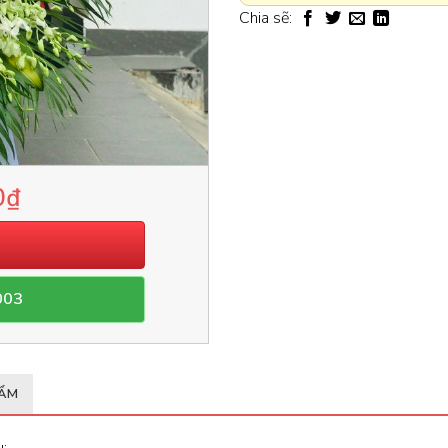
Chia sẽ:
0
₫
003
HẨM