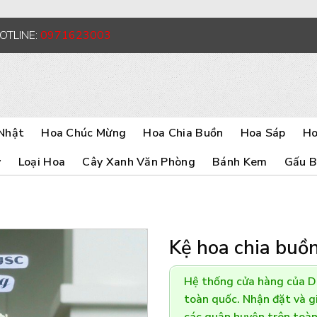
HOTLINE:
0971623003
Nhật
Hoa Chúc Mừng
Hoa Chia Buồn
Hoa Sáp
Ho
y
Loại Hoa
Cây Xanh Văn Phòng
Bánh Kem
Gấu 
Kệ hoa chia buồ
Hệ thống cửa hàng của 
toàn quốc. Nhận đặt và gi