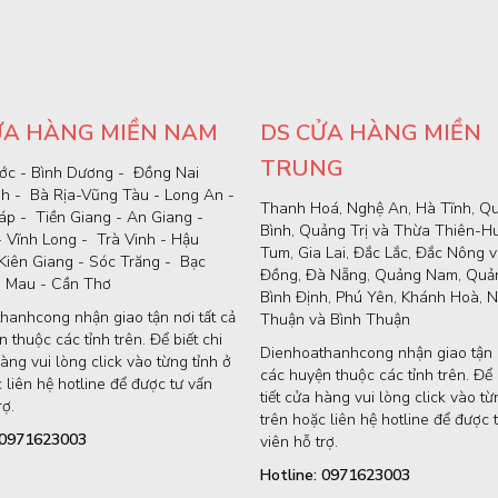
ỬA HÀNG MIỀN NAM
DS CỬA HÀNG MIỀN
TRUNG
ớc - Bình Dương - Đồng Nai
nh - Bà Rịa-Vũng Tàu - Long An -
Thanh Hoá, Nghệ An, Hà Tĩnh, Q
p - Tiền Giang - An Giang -
Bình, Quảng Trị và Thừa Thiên-H
- Vĩnh Long - Trà Vinh - Hậu
Tum, Gia Lai, Đắc Lắc, Đắc Nông 
Kiên Giang - Sóc Trăng - Bạc
Đồng, Đà Nẵng, Quảng Nam, Quản
à Mau - Cần Thơ
Bình Định, Phú Yên, Khánh Hoà, N
hanhcong nhận giao tận nơi tất cả
Thuận và Bình Thuận
 thuộc các tỉnh trên. Để biết chi
Dienhoathanhcong nhận giao tận n
hàng vui lòng click vào từng tỉnh ở
các huyện thuộc các tỉnh trên. Để b
 liên hệ hotline để được tư vấn
tiết cửa hàng vui lòng click vào từ
rợ.
trên hoặc liên hệ hotline để được 
: 0971623003
viên hỗ trợ.
Hotline: 0971623003