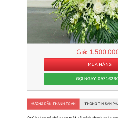
1.500.00
MUA HÀNG
GỌI NGAY: 0971623
HƯỚNG DẪN THANH TOÁN
THÔNG TIN SẢN P