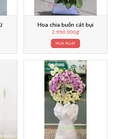
ừ
Hoa chia buồn cát bụi
Current
2.990.000
₫
price
is:
MUA NGAY
740.000₫.