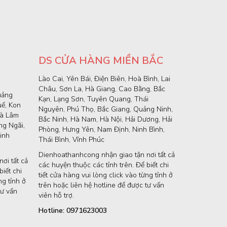
DS CỬA HÀNG MIỀN BẮC
Lào Cai, Yên Bái, Điện Biên, Hoà Bình, Lai
Châu, Sơn La, Hà Giang, Cao Bằng, Bắc
uảng
Kạn, Lạng Sơn, Tuyên Quang, Thái
uế, Kon
Nguyên, Phú Thọ, Bắc Giang, Quảng Ninh,
và Lâm
Bắc Ninh, Hà Nam, Hà Nội, Hải Dương, Hải
g Ngãi,
Phòng, Hưng Yên, Nam Định, Ninh Bình,
inh
Thái Bình, Vĩnh Phúc
Dienhoathanhcong nhận giao tận nơi tất cả
ơi tất cả
các huyện thuộc các tỉnh trên. Để biết chi
iết chi
tiết cửa hàng vui lòng click vào từng tỉnh ở
ng tỉnh ở
trên hoặc liên hệ hotline để được tư vấn
tư vấn
viên hỗ trợ.
Hotline: 0971623003