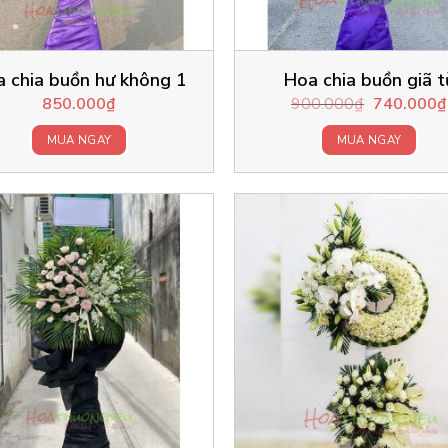
 chia buồn hư không 1
Hoa chia buồn giã t
Original
850.000
₫
900.000
₫
740.000
₫
price
was:
MUA NGAY
MUA NGAY
900.000₫.