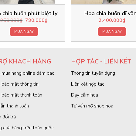
 chia buồn phút biệt ly
Hoa chia buồn dĩ vã
Original
Current
950.000
₫
790.000
₫
2.400.000
₫
price
price
was:
is:
MUA NGAY
MUA NGAY
950.000₫.
790.000₫.
RỢ KHÁCH HÀNG
HỢP TÁC - LIÊN KẾT
 mua hàng online đảm bảo
Thông tin tuyển dụng
 bảo mật thông tin
Liên kết hợp tác
 bảo mật thanh toán
Dạy cắm hoa
ẫn thanh toán
Tư vấn mở shop hoa
 đổi trả
g cửa hàng trên toàn quốc