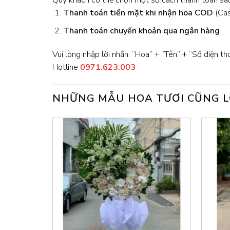
Quý khách có thể chọn một số cách thanh toán sau
Thanh toán tiền mặt khi nhận hoa
COD
(Cash
Thanh toán chuyển khoản qua ngân hàng
Vui lòng nhập lời nhắn: “Hoa” + “Tên” + “Số điện th
Hotline
0971.623.003
NHỮNG MẪU HOA TƯƠI CŨNG L