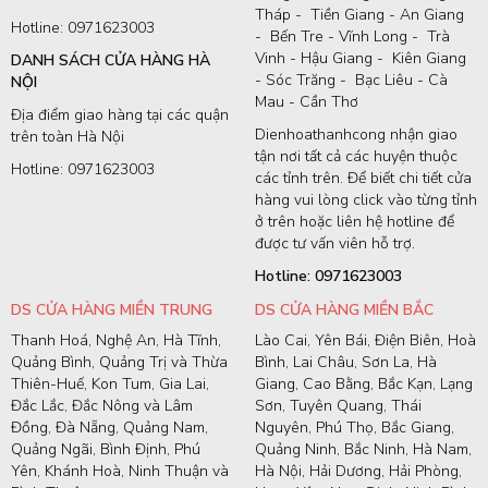
Tháp - Tiền Giang - An Giang
Hotline: 0971623003
- Bến Tre - Vĩnh Long - Trà
Vinh - Hậu Giang - Kiên Giang
DANH SÁCH CỬA HÀNG HÀ
- Sóc Trăng - Bạc Liêu - Cà
NỘI
Mau - Cần Thơ
Địa điểm giao hàng tại các quận
Dienhoathanhcong nhận giao
trên toàn Hà Nội
tận nơi tất cả các huyện thuộc
Hotline: 0971623003
các tỉnh trên. Để biết chi tiết cửa
hàng vui lòng click vào từng tỉnh
ở trên hoặc liên hệ hotline để
được tư vấn viên hỗ trợ.
Hotline: 0971623003
DS CỬA HÀNG MIỀN TRUNG
DS CỬA HÀNG MIỀN BẮC
Thanh Hoá, Nghệ An, Hà Tĩnh,
Lào Cai, Yên Bái, Điện Biên, Hoà
Quảng Bình, Quảng Trị và Thừa
Bình, Lai Châu, Sơn La, Hà
Thiên-Huế, Kon Tum, Gia Lai,
Giang, Cao Bằng, Bắc Kạn, Lạng
Đắc Lắc, Đắc Nông và Lâm
Sơn, Tuyên Quang, Thái
Đồng, Đà Nẵng, Quảng Nam,
Nguyên, Phú Thọ, Bắc Giang,
Quảng Ngãi, Bình Định, Phú
Quảng Ninh, Bắc Ninh, Hà Nam,
Yên, Khánh Hoà, Ninh Thuận và
Hà Nội, Hải Dương, Hải Phòng,