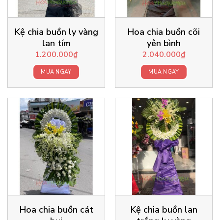
Kệ chia buồn ly vàng
Hoa chia buồn cõi
lan tím
yên bình
1.200.000
₫
2.040.000
₫
MUA NGAY
MUA NGAY
Hoa chia buồn cát
Kệ chia buồn lan