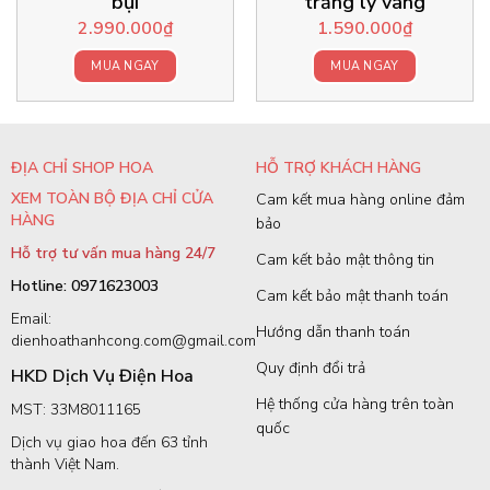
bụi
trắng ly vàng
2.990.000
₫
1.590.000
₫
MUA NGAY
MUA NGAY
ĐỊA CHỈ SHOP HOA
HỖ TRỢ KHÁCH HÀNG
XEM TOÀN BỘ ĐỊA CHỈ CỬA
Cam kết mua hàng online đảm
HÀNG
bảo
Hỗ trợ tư vấn mua hàng 24/7
Cam kết bảo mật thông tin
Hotline: 0971623003
Cam kết bảo mật thanh toán
Email:
Hướng dẫn thanh toán
dienhoathanhcong.com@gmail.com
Quy định đổi trả
HKD Dịch Vụ Điện Hoa
Hệ thống cửa hàng trên toàn
MST: 33M8011165
quốc
Dịch vụ giao hoa đến 63 tỉnh
thành Việt Nam.