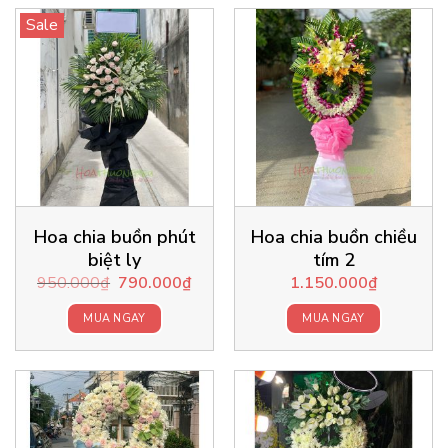
Sale
Hoa chia buồn phút
Hoa chia buồn chiều
biệt ly
tím 2
Original
Current
950.000
₫
790.000
₫
1.150.000
₫
price
price
was:
is:
950.000₫.
790.000₫.
MUA NGAY
MUA NGAY