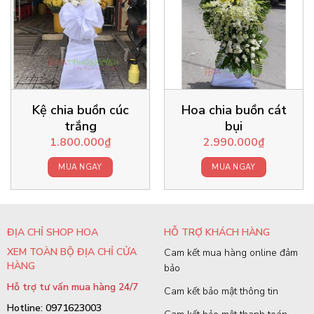
Kệ chia buồn cúc
Hoa chia buồn cát
trắng
bụi
1.800.000
₫
2.990.000
₫
MUA NGAY
MUA NGAY
ĐỊA CHỈ SHOP HOA
HỖ TRỢ KHÁCH HÀNG
XEM TOÀN BỘ ĐỊA CHỈ CỬA
Cam kết mua hàng online đảm
HÀNG
bảo
Hỗ trợ tư vấn mua hàng 24/7
Cam kết bảo mật thông tin
Hotline: 0971623003