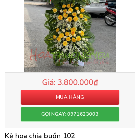
3.800.000
₫
MUA HÀNG
GỌI NGAY: 0971623003
Kệ hoa chia buồn 102