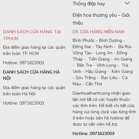
Thông điệp hay
Điện hoa thương yêu – Giới
thiệu
DANH SÁCH CỬA HÀNG TẠI
DS CỬA HÀNG MIỀN NAM
TPHCM
Bình Phước - Bình Dương -
Đồng Nai - Tây Ninh - Bà Rịa-
Địa điểm giao hàng tại các quận
Vũng Tàu - Long An - Đồng
trên toàn TP. HCM
Tháp - Tiền Giang - An Giang
Hotline: 0971623003
- Bến Tre - Vĩnh Long - Trà
Vinh - Hậu Giang - Kiên Giang
DANH SÁCH CỬA HÀNG HÀ
- Sóc Trăng - Bạc Liêu - Cà
NỘI
Mau - Cần Thơ
Địa điểm giao hàng tại các quận
Dienhoathanhcong nhận giao
trên toàn Hà Nội
tận nơi tất cả các huyện thuộc
Hotline: 0971623003
các tỉnh trên. Để biết chi tiết cửa
hàng vui lòng click vào từng tỉnh
ở trên hoặc liên hệ hotline để
được tư vấn viên hỗ trợ.
Hotline: 0971623003