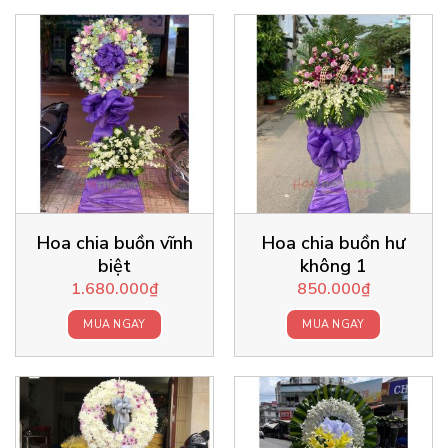
Hoa chia buồn vĩnh
Hoa chia buồn hư
biệt
không 1
1.680.000
₫
850.000
₫
MUA NGAY
MUA NGAY