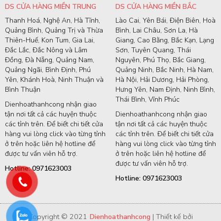
DS CỬA HÀNG MIỀN TRUNG
DS CỬA HÀNG MIỀN BẮC
Thanh Hoá, Nghệ An, Hà Tĩnh,
Lào Cai, Yên Bái, Điện Biên, Hoà
Quảng Bình, Quảng Trị và Thừa
Bình, Lai Châu, Sơn La, Hà
Thiên-Huế, Kon Tum, Gia Lai,
Giang, Cao Bằng, Bắc Kạn, Lạng
Đắc Lắc, Đắc Nông và Lâm
Sơn, Tuyên Quang, Thái
Đồng, Đà Nẵng, Quảng Nam,
Nguyên, Phú Thọ, Bắc Giang,
Quảng Ngãi, Bình Định, Phú
Quảng Ninh, Bắc Ninh, Hà Nam,
Yên, Khánh Hoà, Ninh Thuận và
Hà Nội, Hải Dương, Hải Phòng,
Bình Thuận
Hưng Yên, Nam Định, Ninh Bình,
Thái Bình, Vĩnh Phúc
Dienhoathanhcong nhận giao
tận nơi tất cả các huyện thuộc
Dienhoathanhcong nhận giao
các tỉnh trên. Để biết chi tiết cửa
tận nơi tất cả các huyện thuộc
hàng vui lòng click vào từng tỉnh
các tỉnh trên. Để biết chi tiết cửa
ở trên hoặc liên hệ hotline để
hàng vui lòng click vào từng tỉnh
được tư vấn viên hỗ trợ.
ở trên hoặc liên hệ hotline để
được tư vấn viên hỗ trợ.
Hotline: 0971623003
Hotline: 0971623003
Copyright © 2021
Dienhoathanhcong
| Thiết kế bởi