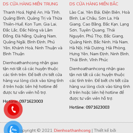
DS CỬA HÀNG MIỀN TRUNG
DS CỬA HÀNG MIỀN BẮC
Thanh Hoá, Nghệ An, Hà Tĩnh,
Lào Cai, Yên Bái, Điện Biên, Hoà
Quảng Bình, Quảng Trị và Thừa
Bình, Lai Châu, Sơn La, Hà
Thiên-Huế, Kon Tum, Gia Lai,
Giang, Cao Bằng, Bắc Kạn, Lạng
Đắc Lắc, Đắc Nông và Lâm
Sơn, Tuyên Quang, Thái
Đồng, Đà Nẵng, Quảng Nam,
Nguyên, Phú Thọ, Bắc Giang,
Quảng Ngãi, Bình Định, Phú
Quảng Ninh, Bắc Ninh, Hà Nam,
Yên, Khánh Hoà, Ninh Thuận và
Hà Nội, Hải Dương, Hải Phòng,
Bình Thuận
Hưng Yên, Nam Định, Ninh Bình,
Thái Bình, Vĩnh Phúc
Dienhoathanhcong nhận giao
tận nơi tất cả các huyện thuộc
Dienhoathanhcong nhận giao
các tỉnh trên. Để biết chi tiết cửa
tận nơi tất cả các huyện thuộc
hàng vui lòng click vào từng tỉnh
các tỉnh trên. Để biết chi tiết cửa
ở trên hoặc liên hệ hotline để
hàng vui lòng click vào từng tỉnh
được tư vấn viên hỗ trợ.
ở trên hoặc liên hệ hotline để
được tư vấn viên hỗ trợ.
Hotline: 0971623003
Hotline: 0971623003
Copyright © 2021
Dienhoathanhcong
| Thiết kế bởi