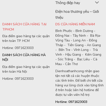
Thông điệp hay
Điện hoa thương yêu – Giới
thiệu
DANH SÁCH CỬA HÀNG TẠI
DS CỬA HÀNG MIỀN NAM
TPHCM
Bình Phước - Bình Dương -
Đồng Nai - Tây Ninh - Bà Rịa-
Địa điểm giao hàng tại các quận
Vũng Tàu - Long An - Đồng
trên toàn TP. HCM
Tháp - Tiền Giang - An Giang
Hotline: 0971623003
- Bến Tre - Vĩnh Long - Trà
Vinh - Hậu Giang - Kiên Giang
DANH SÁCH CỬA HÀNG HÀ
- Sóc Trăng - Bạc Liêu - Cà
NỘI
Mau - Cần Thơ
Địa điểm giao hàng tại các quận
Dienhoathanhcong nhận giao
trên toàn Hà Nội
tận nơi tất cả các huyện thuộc
Hotline: 0971623003
các tỉnh trên. Để biết chi tiết cửa
hàng vui lòng click vào từng tỉnh
ở trên hoặc liên hệ hotline để
được tư vấn viên hỗ trợ.
Hotline: 0971623003