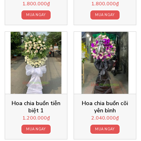
1.800.000
₫
1.800.000
₫
MUA NGAY
MUA NGAY
Hoa chia buồn tiễn
Hoa chia buồn cõi
biệt 1
yên bình
1.200.000
₫
2.040.000
₫
MUA NGAY
MUA NGAY