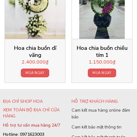
Hoa chia buồn dĩ
Hoa chia buồn chiều
vãng
tím 1
2.400.000
₫
1.150.000
₫
MUA NGAY
MUA NGAY
ĐỊA CHỈ SHOP HOA
HỖ TRỢ KHÁCH HÀNG
XEM TOÀN BỘ ĐỊA CHỈ CỬA
Cam kết mua hàng online đảm
HÀNG
bảo
Hỗ trợ tư vấn mua hàng 24/7
Cam kết bảo mật thông tin
Hotline: 0971623003