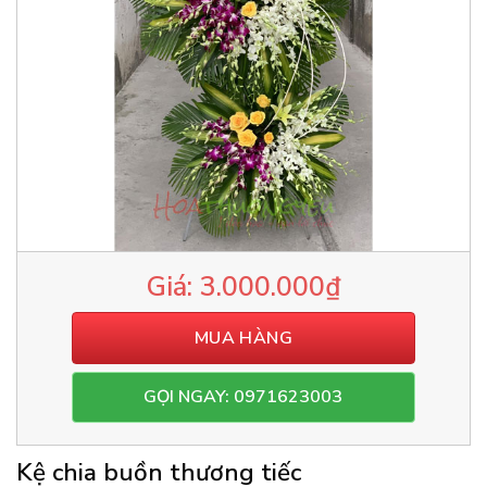
3.000.000
₫
MUA HÀNG
GỌI NGAY: 0971623003
Kệ chia buồn thương tiếc