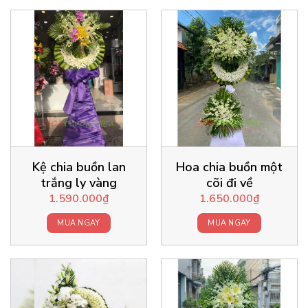
Kệ chia buồn lan
Hoa chia buồn một
trắng ly vàng
cõi đi về
1.590.000
₫
1.650.000
₫
MUA NGAY
MUA NGAY