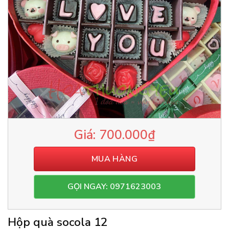
700.000
₫
MUA HÀNG
GỌI NGAY: 0971623003
Hộp quà socola 12