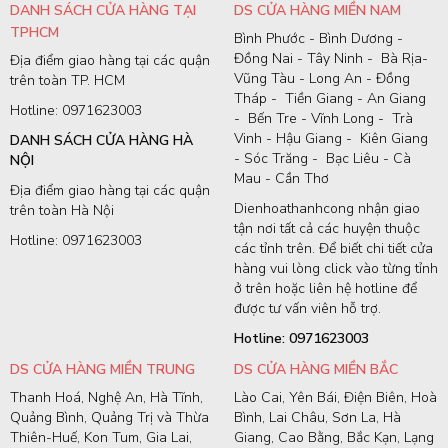
DANH SÁCH CỬA HÀNG TẠI
DS CỬA HÀNG MIỀN NAM
TPHCM
Bình Phước - Bình Dương -
Đồng Nai - Tây Ninh - Bà Rịa-
Địa điểm giao hàng tại các quận
Vũng Tàu - Long An - Đồng
trên toàn TP. HCM
Tháp - Tiền Giang - An Giang
Hotline: 0971623003
- Bến Tre - Vĩnh Long - Trà
Vinh - Hậu Giang - Kiên Giang
DANH SÁCH CỬA HÀNG HÀ
- Sóc Trăng - Bạc Liêu - Cà
NỘI
Mau - Cần Thơ
Địa điểm giao hàng tại các quận
Dienhoathanhcong nhận giao
trên toàn Hà Nội
tận nơi tất cả các huyện thuộc
Hotline: 0971623003
các tỉnh trên. Để biết chi tiết cửa
hàng vui lòng click vào từng tỉnh
ở trên hoặc liên hệ hotline để
được tư vấn viên hỗ trợ.
Hotline: 0971623003
DS CỬA HÀNG MIỀN TRUNG
DS CỬA HÀNG MIỀN BẮC
Thanh Hoá, Nghệ An, Hà Tĩnh,
Lào Cai, Yên Bái, Điện Biên, Hoà
Quảng Bình, Quảng Trị và Thừa
Bình, Lai Châu, Sơn La, Hà
Thiên-Huế, Kon Tum, Gia Lai,
Giang, Cao Bằng, Bắc Kạn, Lạng