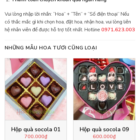
Vui lòng nhập lời nhắn: “Hoa” + “Tên” + “Số điện thoại” Nếu
có thắc mắc gì khi chọn hoa, đặt hoa, nhận hoa, vui lòng liên
hệ nhân viên để được hỗ trợ tốt nhất. Hotline
0971.623.003
NHỮNG MẪU HOA TƯƠI CŨNG LOẠI
Hộp quà socola 01
Hộp quà socola 09
700.000
₫
600.000
₫